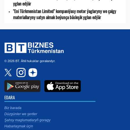
yglan edýär
"Eni Türkmenistan Limited" kompaniýasy motor ýaglaryny we çalgy
materiallaryny satyn almak boýunça bäsleşik yglan edýär
© 2026 BT. Ähli hukuklar goralandyr.
EDARA
Biz barada
Düzgünler we şertler
Şahsy maglumatlaryň goragy
Habarlaşmak üçin