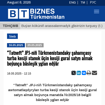
Awgust 8, 2026
ENG
TM
РУС
Toggl
navig
 ТМТ
$
TDHÇMB
Buýan köküniň arassalanmadyk glisirrizin turşusy (t.)
Söwda
16.05.2025
29.05.2025
“Tatneft” JPJ-niň Türkmenistandaky şahamçasy
turba kesiji stanok üçin kesiji gural satyn almak
boýunça bäsleşik yglan edýär
16.05.2025 - 12:15
“Tatneft” JPJ-niň Türkmenistandaky şahamçasy
awtomatlaşdyrylan turba kesiji stanok üçin kesiji gural
satyn almak boýunça manatda №2025/16 belgili
bäsleşik yglan edýär