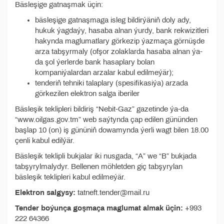
Bäsleşige gatnaşmak üçin:
bäsleşige gatnaşmaga isleg bildirýäniň doly ady,
hukuk ýagdaýy, hasaba alnan ýurdy, bank rekwizitleri
hakynda maglumatlary görkezip ýazmaça görnüşde
arza tabşyrmaly (ofşor zolaklarda hasaba alnan ýa-
da şol ýerlerde bank hasaplary bolan
kompaniýalardan arzalar kabul edilmeýär);
tenderiň tehniki talaplary (spesifikasiýa) arzada
görkezilen elektron salga iberiler
Bäsleşik teklipleri bildiriş “Nebit-Gaz” gazetinde ýa-da
“www.oilgas.gov.tm” web saýtynda çap edilen gününden
başlap 10 (on) iş gününiň dowamynda ýerli wagt bilen 18.00
çenli kabul edilýär.
Bäsleşik teklipli bukjalar iki nusgada, “A” we “B” bukjada
tabşyrylmalydyr. Bellenen möhletden giç tabşyrylan
bäsleşik teklipleri kabul edilmeýär.
Elektron salgysy:
tatneft.tender@mail.ru
Tender boýunça goşmaça maglumat almak üçin:
+993
222 64366