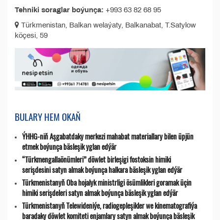
Tehniki soraglar boýunça:
+993 63 82 68 95
Türkmenistan, Balkan welaýaty, Balkanabat, T.Satylow
köçesi, 59
BULARY HEM OKAŇ
ÝHHG-niň Aşgabatdaky merkezi mahabat materiallary bilen üpjün
etmek boýunça bäsleşik yglan edýär
“Türkmengallaönümleri” döwlet birleşigi fostoksin himiki
serişdesini satyn almak boýunça halkara bäsleşik yglan edýär
Türkmenistanyň Oba hojalyk ministrligi ösümlikleri goramak üçin
himiki serişdeleri satyn almak boýunça bäsleşik yglan edýär
Türkmenistanyň Telewideniýe, radio­gepleşikler we kinematografiýa
baradaky döwlet komiteti enjamlary satyn almak boýunça bäsleşik