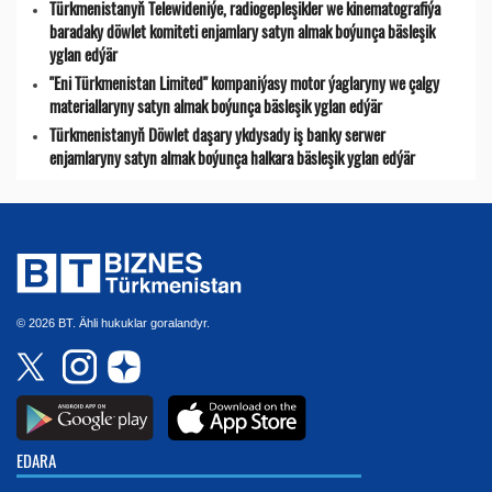
Türkmenistanyň Telewideniýe, radio­gepleşikler we kinematografiýa
baradaky döwlet komiteti enjamlary satyn almak boýunça bäsleşik
yglan edýär
"Eni Türkmenistan Limited" kompaniýasy motor ýaglaryny we çalgy
materiallaryny satyn almak boýunça bäsleşik yglan edýär
Türkmenistanyň Döwlet daşary ykdysady iş banky serwer
enjamlaryny satyn almak boýunça halkara bäsleşik yglan edýär
© 2026 BT. Ähli hukuklar goralandyr.
EDARA