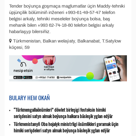
Tender boýunça goşmaça maglumatlar üçin Maddy-tehniki
üpjünçilik bölüminiň inženeri +993-61-49-57-47 telefon
belgisi arkaly, tehniki meseleler boýunça bolsa, baş
mehanik bilen +993 62-74-18-80 telefon belgisi arkaly
habarlaşyp bilersiňiz.
Türkmenistan, Balkan welaýaty, Balkanabat, T.Satylow
köçesi, 59
BULARY HEM OKAŇ
“Türkmengallaönümleri” döwlet birleşigi fostoksin himiki
serişdesini satyn almak boýunça halkara bäsleşik yglan edýär
Türkmenistanyň Oba hojalyk ministrligi ösümlikleri goramak üçin
himiki serişdeleri satyn almak boýunça bäsleşik yglan edýär