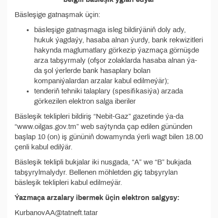
Bäsleşige gatnaşmak üçin:
bäsleşige gatnaşmaga isleg bildirýäniň doly ady,
hukuk ýagdaýy, hasaba alnan ýurdy, bank rekwizitleri
hakynda maglumatlary görkezip ýazmaça görnüşde
arza tabşyrmaly (ofşor zolaklarda hasaba alnan ýa-
da şol ýerlerde bank hasaplary bolan
kompaniýalardan arzalar kabul edilmeýär);
tenderiň tehniki talaplary (spesifikasiýa) arzada
görkezilen elektron salga iberiler
Bäsleşik teklipleri bildiriş “Nebit-Gaz” gazetinde ýa-da
“www.oilgas.gov.tm” web saýtynda çap edilen gününden
başlap 10 (on) iş gününiň dowamynda ýerli wagt bilen 18.00
çenli kabul edilýär.
Bäsleşik teklipli bukjalar iki nusgada, “A” we “B” bukjada
tabşyrylmalydyr. Bellenen möhletden giç tabşyrylan
bäsleşik teklipleri kabul edilmeýär.
Ýazmaça arzalary ibermek üçin elektron salgysy:
KurbanovAA@tatneft.tatar