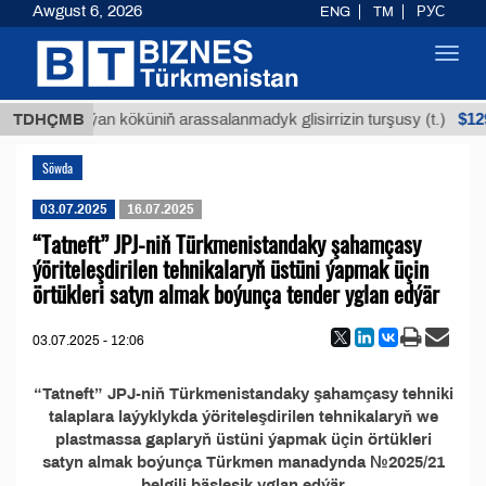
Awgust 6, 2026
ENG
TM
РУС
Toggl
navig
Т
$129
TDHÇMB
Buýan köküniň arassalanmadyk glisirrizin turşusy (t.)
Söwda
03.07.2025
16.07.2025
“Tatneft” JPJ-niň Türkmenistandaky şahamçasy
ýöriteleşdirilen tehnikalaryň üstüni ýapmak üçin
örtükleri satyn almak boýunça tender yglan edýär
03.07.2025 - 12:06
“Tatneft” JPJ-niň Türkmenistandaky şahamçasy tehniki
talaplara laýyklykda ýöriteleşdirilen tehnikalaryň we
plastmassa gaplaryň üstüni ýapmak üçin örtükleri
satyn almak boýunça Türkmen manadynda №2025/21
belgili bäsleşik yglan edýär