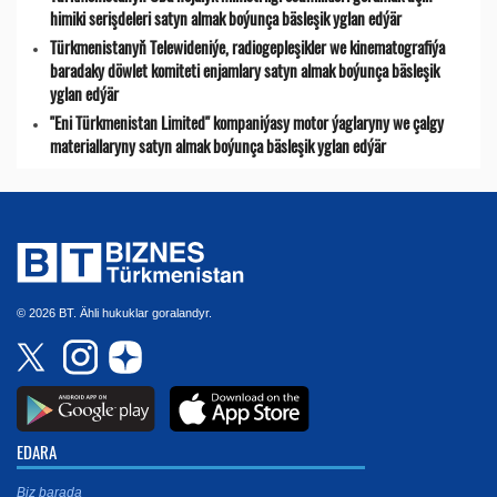
himiki serişdeleri satyn almak boýunça bäsleşik yglan edýär
Türkmenistanyň Telewideniýe, radio­gepleşikler we kinematografiýa
baradaky döwlet komiteti enjamlary satyn almak boýunça bäsleşik
yglan edýär
"Eni Türkmenistan Limited" kompaniýasy motor ýaglaryny we çalgy
materiallaryny satyn almak boýunça bäsleşik yglan edýär
© 2026 BT. Ähli hukuklar goralandyr.
EDARA
Biz barada