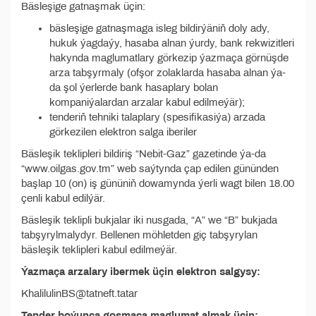
Bäsleşige gatnaşmak üçin:
bäsleşige gatnaşmaga isleg bildirýäniň doly ady,
hukuk ýagdaýy, hasaba alnan ýurdy, bank rekwizitleri
hakynda maglumatlary görkezip ýazmaça görnüşde
arza tabşyrmaly (ofşor zolaklarda hasaba alnan ýa-
da şol ýerlerde bank hasaplary bolan
kompaniýalardan arzalar kabul edilmeýär);
tenderiň tehniki talaplary (spesifikasiýa) arzada
görkezilen elektron salga iberiler
Bäsleşik teklipleri bildiriş “Nebit-Gaz” gazetinde ýa-da
“www.oilgas.gov.tm” web saýtynda çap edilen gününden
başlap 10 (on) iş gününiň dowamynda ýerli wagt bilen 18.00
çenli kabul edilýär.
Bäsleşik teklipli bukjalar iki nusgada, “A” we “B” bukjada
tabşyrylmalydyr. Bellenen möhletden giç tabşyrylan
bäsleşik teklipleri kabul edilmeýär.
Ýazmaça arzalary ibermek üçin elektron salgysy:
KhalilulinBS@tatneft.tatar
Tender boýunça goşmaça maglumat almak üçin: