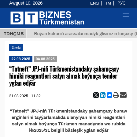
Awgust 10, 2026
ENG
TM
РУС
Toggl
navig
7,8 ТМТ
TDHÇMB
Buýan köküniň arassalanmadyk glisirrizin turşusy (t.
Söwda
22.08.2025
04.09.2025
“Tatneft” JPJ-niň Türkmenistandaky şahamçasy
himiki reagentleri satyn almak boýunça tender
yglan edýär
21.08.2025 - 11:32
“Tatneft” JPJ-niň Türkmenistandaky şahamçasy buraw
erginlerini taýýarlamakda ulanylýan himiki reagentleri
satyn almak boýunça Türkmen manadynda we rublda
№2025/31 belgili bäsleşik yglan edýär