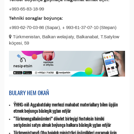
+993-65-83-18-99
Tehniki soraglar boýunça:
+993-62-70-03-86 (Sapar), + 993-61-37-07-10 (Stepan)
Türkmenistan, Balkan welaýaty, Balkanabat, T.Satylow
köçesi, 59
BULARY HEM OKAŇ
ÝHHG-niň Aşgabatdaky merkezi mahabat materiallary bilen üpjün
etmek boýunça bäsleşik yglan edýär
“Türkmengallaönümleri” döwlet birleşigi fostoksin himiki
serişdesini satyn almak boýunça halkara bäsleşik yglan edýär
Türkmenistanyň Oba hojalyk ministrligi ösümlikleri goramak üçin