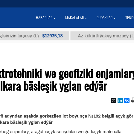
HABARLAR
MAKALALAR
PUDAKLAR
TEND
$12935,18
$3
in turşusy (t.)
Az kükürtli ýakyş mazudy (t.)
rоtehniki we geofiziki enjamlar
kara bäsleşik yglan edýär
ň adyndan aşakda görkezilen lot boýunça №192 belgili açyk gör
lkara bäsleşik yglan edýär
 ölçeg enjamlary, aragatnaşyk serişdeleri we gurluşyk materiallar