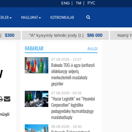
ENG
TM
РУС
ERLER
MAGLUMAT
KOTIROWKALAR
00
$86 000
"А" kysymly tehniki ýody (t.)
Natriý hlorly
HABARLAR
ÄHLISI
07.08.2026 - 13:07
Bakuda TDG-ä agza ýurtlaryň
y
öňdebaryjy seljeriş
merkezleriniň maslahaty
geçiriler
07.08.2026 - 09:32
“Hazar Logistik” we “Hyundai
Corporation” logistika
pudagyndaky hyzmatdaşlygy
nüşli
maslahatlaşdy
06.08.2026 - 16:30