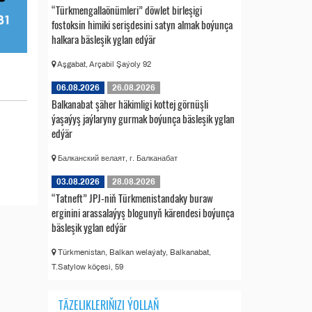
“Türkmengallaönümleri” döwlet birleşigi
fostoksin himiki serişdesini satyn almak boýunça
halkara bäsleşik yglan edýär
Aşgabat, Arçabil Şaýoly 92
06.08.2026
26.08.2026
Balkanabat şäher häkimligi kottej görnüşli
ýaşaýyş jaýlaryny gurmak boýunça bäsleşik yglan
edýär
Балканский велаят, г. Балканабат
03.08.2026
28.08.2026
“Tatneft” JPJ-niň Türkmenistandaky buraw
erginini arassalaýyş blogunyň kärendesi boýunça
bäsleşik yglan edýär
Türkmenistan, Balkan welaýaty, Balkanabat,
T.Satylow köçesi, 59
TÄZELIKLERIŇIZI ÝOLLAŇ