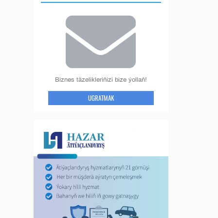
Biznes täzelikleriňizi bize ýollaň!
UGRATMAK