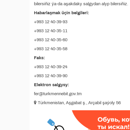
bilersiňiz ýa-da aşakdaky salgydan alyp bilersiňiz.
Habarlaşmak üçin belgileri:
+993 12 40-39-93
+993 12 40-35-11
+993 12 40-35-60
+993 12 40-35-58
Faks:
+993 12 40-39-24
+993 12 40-39-90
Elektron salgysy:
fer@turkmennebit.gov.tm
Türkmenistan, Aşgabat ş., Arçabil şaýoly 56