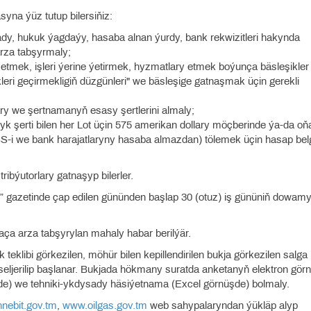
na ýüz tutup bilersiňiz:
 ady, hukuk ýagdaýy, hasaba alnan ýurdy, bank rekwizitleri hakynda
rza tabşyrmaly;
n etmek, işleri ýerine ýetirmek, hyzmatlary etmek boýunça bäsleşikler
ri geçirmekligiň düzgünleri" we bäsleşige gatnaşmak üçin gerekli
lary we şertnamanyň esasy şertlerini almaly;
 şerti bilen her Lot üçin 575 amerikan dollary möçberinde ýa-da oň
i we bank harajatlaryny hasaba almazdan) tölemek üçin hasap belg
tribýutorlary gatnaşyp bilerler.
tan” gazetinde çap edilen gününden başlap 30 (otuz) iş gününiň dowam
aça arza tabşyrylan mahaly habar berilýär.
 teklibi görkezilen, möhür bilen kepillendirilen bukja görkezilen salga
 seljerilip başlanar. Bukjada hökmany suratda anketanyň elektron görn
) we tehniki-ykdysady häsiýetnama (Excel görnüşde) bolmaly.
nebit.gov.tm
,
www.oilgas.gov.tm
web sahypalaryndan ýükläp alyp