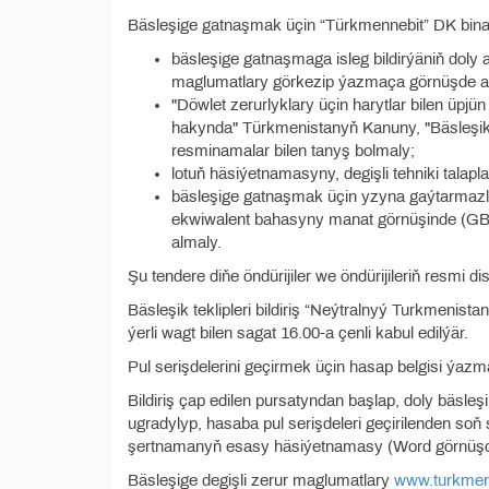
Bäsleşige gatnaşmak üçin “Türkmennebit” DK binasy
bäsleşige gatnaşmaga isleg bildirýäniň doly
maglumatlary görkezip ýazmaça görnüşde a
"Döwlet zerurlyklary üçin harytlar bilen üpjü
hakynda" Türkmenistanyň Kanuny, "Bäsleşikle
resminamalar bilen tanyş bolmaly;
lotuň häsiýetnamasyny, degişli tehniki talap
bäsleşige gatnaşmak üçin yzyna gaýtarmazlyk
ekwiwalent bahasyny manat görnüşinde (GBS-
almaly.
Şu tendere diňe öndürijiler we öndürijileriň resmi dis
Bäsleşik teklipleri bildiriş “Neýtralnyý Turkmenis
ýerli wagt bilen sagat 16.00-a çenli kabul edilýär.
Pul serişdelerini geçirmek üçin hasap belgisi ýazm
Bildiriş çap edilen pursatyndan başlap, doly bäsleşik
ugradylyp, hasaba pul serişdeleri geçirilenden soň
şertnamanyň esasy häsiýetnamasy (Word görnüşde
Bäsleşige degişli zerur maglumatlary
www.turkmen