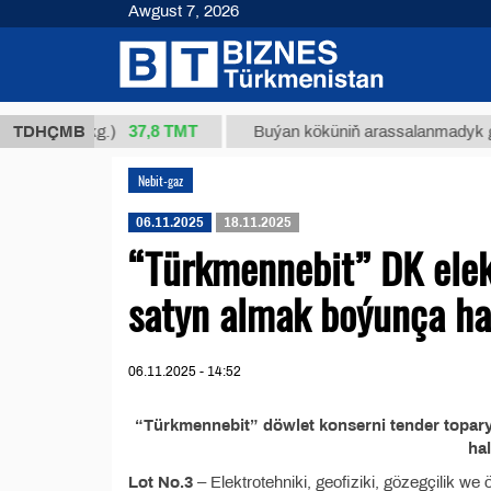
Awgust 7, 2026
37,8 ТМТ
 34/1 (kg.)
TDHÇMB
Buýan köküniň arassalanmadyk glisirriz
Nebit-gaz
06.11.2025
18.11.2025
“Türkmennebit” DK elekt
satyn almak boýunça hal
06.11.2025 - 14:52
“Türkmennebit” döwlet konserni tender topary
ha
Lot No.3
– Elektrоtehniki, geofiziki, gözegçilik we