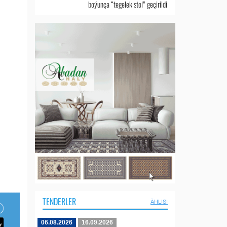
boýunça “tegelek stol” geçirildi
TENDERLER
ÄHLISI
06.08.2026
16.09.2026