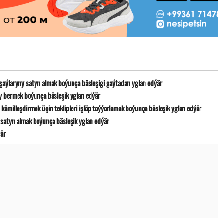
 şaýlaryny satyn almak boýunça bäsleşigi gaýtadan yglan edýär
y bermek boýunça bäsleşik yglan edýär
ämilleşdirmek üçin teklipleri işläp taýýarlamak boýunça bäsleşik yglan edýär
satyn almak boýunça bäsleşik yglan edýär
ýär