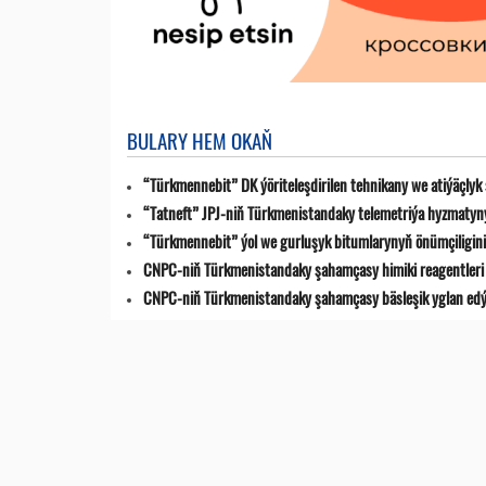
BULARY HEM OKAŇ
“Türkmennebit” DK ýöriteleşdirilen tehnikany we atiýäçlyk
“Tatneft” JPJ-niň Türkmenistandaky telemetriýa hyzmatyn
“Türkmennebit” ýol we gurluşyk bitumlarynyň önümçiligini k
CNPC-niň Türkmenistandaky şahamçasy himiki reagentleri 
CNPC-niň Türkmenistandaky şahamçasy bäsleşik yglan ed