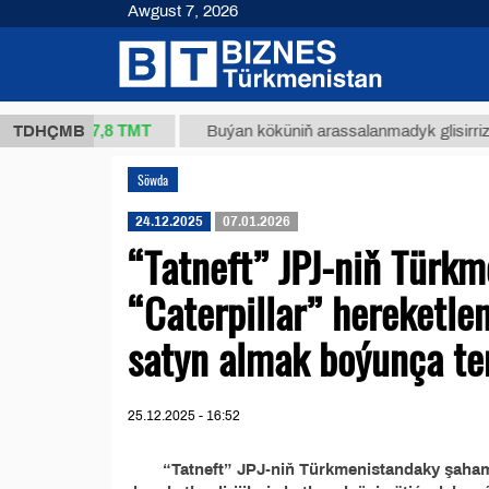
Awgust 7, 2026
37,8 ТМТ
(kg.)
TDHÇMB
Buýan köküniň arassalanmadyk glisirrizin turş
Söwda
24.12.2025
07.01.2026
“Tatneft” JPJ-niň Türk
“Caterpillar” hereketlen
satyn almak boýunça te
25.12.2025 - 16:52
“Tatneft” JPJ-niň Türkmenistandaky şahamç