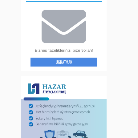
Biznes täzelikleriňizi bize ýollaň!
UGRATMAK