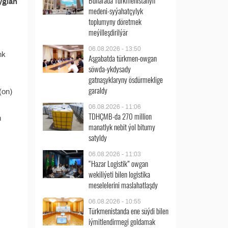
Buharada Türkmenistanyň
yglan
medeni-syýahatçylyk
toplumyny döretmek
meýilleşdirilýär
06.08.2026 - 13:50
nk
Aşgabatda türkmen-owgan
söwda-ykdysady
gatnaşyklaryny ösdürmeklige
garaldy
(on)
06.08.2026 - 11:06
TDHÇMB-da 270 million
n
manatlyk nebit ýol bitumy
satyldy
06.08.2026 - 11:03
“Hazar Logistik” owgan
wekiliýeti bilen logistika
meselelerini maslahatlaşdy
06.08.2026 - 10:55
Türkmenistanda ene süýdi bilen
iýmitlendirmegi goldamak