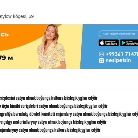
tylow köçesi, 59
erişdesini satyn almak boýunça halkara bäsleşik yglan edýär
 üçin himiki serişdeleri satyn almak boýunça bäsleşik yglan edýär
ografiýa baradaky döwlet komiteti enjamlary satyn almak boýunça bäsleşik yglan ed
e çalgy materiallaryny satyn almak boýunça bäsleşik yglan edýär
jamlaryny satyn almak boýunça halkara bäsleşik yglan edýär