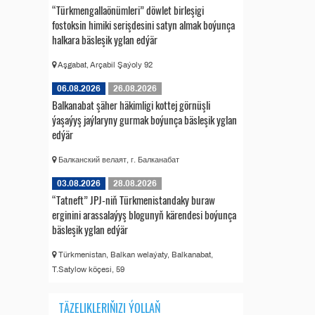
“Türkmengallaönümleri” döwlet birleşigi
fostoksin himiki serişdesini satyn almak boýunça
halkara bäsleşik yglan edýär
Aşgabat, Arçabil Şaýoly 92
06.08.2026
26.08.2026
Balkanabat şäher häkimligi kottej görnüşli
ýaşaýyş jaýlaryny gurmak boýunça bäsleşik yglan
edýär
Балканский велаят, г. Балканабат
03.08.2026
28.08.2026
“Tatneft” JPJ-niň Türkmenistandaky buraw
erginini arassalaýyş blogunyň kärendesi boýunça
bäsleşik yglan edýär
Türkmenistan, Balkan welaýaty, Balkanabat,
T.Satylow köçesi, 59
TÄZELIKLERIŇIZI ÝOLLAŇ