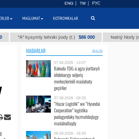
ENG
TM
РУС
ERLER
MAGLUMAT
KOTIROWKALAR
$86 000
"А" kysymly tehniki ýody (t.)
Natriý hlorly (nahar 
HABARLAR
ÄHLISI
07.08.2026 - 13:07
Bakuda TDG-ä agza ýurtlaryň
öňdebaryjy seljeriş
merkezleriniň maslahaty
y
geçiriler
07.08.2026 - 09:32
“Hazar Logistik” we “Hyundai
Corporation” logistika
pudagyndaky hyzmatdaşlygy
maslahatlaşdy
ç
06.08.2026 - 16:30