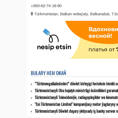
+993-62-74-18-80
Türkmenistan, Balkan welaýaty, Balkanabat, T.Sa
BULARY HEM OKAŇ
“Türkmengallaönümleri” döwlet birleşigi fostoksin himiki s
Türkmenistanyň Oba hojalyk ministrligi ösümlikleri goramak
Türkmenistanyň Telewideniýe, radio­gepleşikler we kinemat
"Eni Türkmenistan Limited" kompaniýasy motor ýaglaryny w
Türkmenistanyň Döwlet daşary ykdysady iş banky serwer en