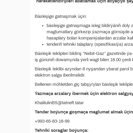
hereketlendirijileri abatlamak üçin ätiýaçlyk 
Bäsleşige gatnaşmak üçin:
bäsleşige gatnaşmaga isleg bildirýäniň doly
maglumatlary görkezip ýazmaça görnüşde arz
hasaplary bolan kompaniýalardan arzalar kab
tenderiň tehniki talaplary (spesifikasiýa) arza
Bäsleşik teklipleri bildiriş “Nebit-Gaz” gazetinde ý
iş gününiň dowamynda ýerli wagt bilen 18.00 çenli k
Bäsleşik teklibi azyndan 8 nyşandan ybarat parol bi
elektron salga iberilmelidir.
Bellenen möhletden giç tabşyrylan bäsleşik tekliple
Ýazmaça arzalary ibermek üçin elektron salgys
KhalilulinBS@tatneft.tatar
Tender boýunça goşmaça maglumat almak üçin
+993-65-83-18-99
Tehniki soraglar boýunça: