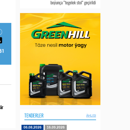
boýunça “tegelek stol” geçirildi
ýär
TENDERLER
ÄHLISI
06.08.2026
16.09.2026