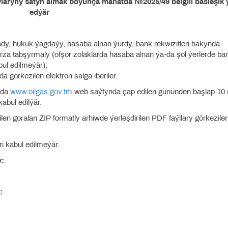
şaýlaryny satyn almak boýunça manatda №2025/49 belgili bäsleşik 
edýär
 ady, hukuk ýagdaýy, hasaba alnan ýurdy, bank rekwizitleri hakynda
a tabşyrmaly (ofşor zolaklarda hasaba alnan ýa-da şol ýerlerde ba
ul edilmeýär);
da görkezilen elektron salga iberiler
a-da
www.oilgas.gov.tm
web saýtynda çap edilen gününden başlap 10 
abul edilýär.
len goralan ZIP formatly arhiwde ýerleşdirilen PDF faýllary görkezile
ri kabul edilmeýär.
y:
: