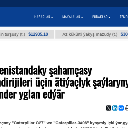
HABARLAR
MAKALALAR
PUDAKLAR
TEND
$12935,18
$300
usy (t.)
Az kükürtli ýakyş mazudy (t.)
menistandaky şahamçasy
dirijileri üçin ätiýaçlyk şaýlaryn
nder yglan edýär
asy "Caterpillar C27" we "Caterpillar-3406" kysymly içki ýangy