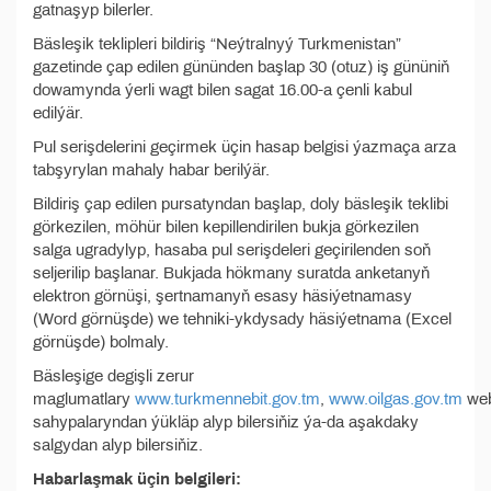
gatnaşyp bilerler.
Bäsleşik teklipleri bildiriş “Neýtralnyý Turkmenistan”
gazetinde çap edilen gününden başlap 30 (otuz) iş gününiň
dowamynda ýerli wagt bilen sagat 16.00-a çenli kabul
edilýär.
Pul serişdelerini geçirmek üçin hasap belgisi ýazmaça arza
tabşyrylan mahaly habar berilýär.
Bildiriş çap edilen pursatyndan başlap, doly bäsleşik teklibi
görkezilen, möhür bilen kepillendirilen bukja görkezilen
salga ugradylyp, hasaba pul serişdeleri geçirilenden soň
seljerilip başlanar. Bukjada hökmany suratda anketanyň
elektron görnüşi, şertnamanyň esasy häsiýetnamasy
(Word görnüşde) we tehniki-ykdysady häsiýetnama (Excel
görnüşde) bolmaly.
Bäsleşige degişli zerur
maglumatlary
www.turkmennebit.gov.tm
,
www.oilgas.gov.tm
we
sahypalaryndan ýükläp alyp bilersiňiz ýa-da aşakdaky
salgydan alyp bilersiňiz.
Habarlaşmak üçin belgileri: