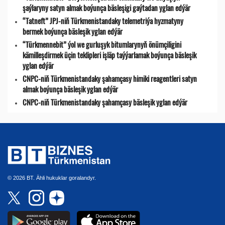
şaýlaryny satyn almak boýunça bäsleşigi gaýtadan yglan edýär
“Tatneft” JPJ-niň Türkmenistandaky telemetriýa hyzmatyny
bermek boýunça bäsleşik yglan edýär
“Türkmennebit” ýol we gurluşyk bitumlarynyň önümçiligini
kämilleşdirmek üçin teklipleri işläp taýýarlamak boýunça bäsleşik
yglan edýär
CNPC-niň Türkmenistandaky şahamçasy himiki reagentleri satyn
almak boýunça bäsleşik yglan edýär
CNPC-niň Türkmenistandaky şahamçasy bäsleşik yglan edýär
© 2026 BT. Ähli hukuklar goralandyr.