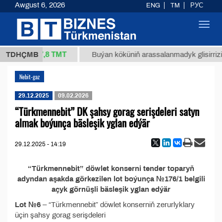
Awgust 6, 2026
ENG
TM
РУС
Toggl
navig
37,8 ТМТ
/1 (kg.)
TDHÇMB
Buýan köküniň arassalanmadyk glisirrizin 
Nebit-gaz
29.12.2025
09.02.2026
“Türkmennebit” DK şahsy gorag serişdeleri satyn
almak boýunça bäsleşik yglan edýär
29.12.2025 - 14:19
“Türkmennebit” döwlet konserni tender toparyň
adyndan aşakda görkezilen lot boýunça №176/1 belgili
açyk görnüşli bäsleşik yglan edýär
Lot №6
– “Türkmennebit” döwlet konserniň zerurlyklary
üçin şahsy gorag serişdeleri