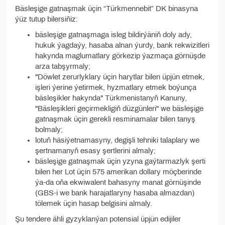
Bäsleşige gatnaşmak üçin “Türkmennebit” DK binasyna
ýüz tutup bilersiňiz:
bäsleşige gatnaşmaga isleg bildirýäniň doly ady,
hukuk ýagdaýy, hasaba alnan ýurdy, bank rekwizitleri
hakynda maglumatlary görkezip ýazmaça görnüşde
arza tabşyrmaly;
"Döwlet zerurlyklary üçin harytlar bilen üpjün etmek,
işleri ýerine ýetirmek, hyzmatlary etmek boýunça
bäsleşikler hakynda" Türkmenistanyň Kanuny,
"Bäsleşikleri geçirmekligiň düzgünleri" we bäsleşige
gatnaşmak üçin gerekli resminamalar bilen tanyş
bolmaly;
lotuň häsiýetnamasyny, degişli tehniki talaplary we
şertnamanyň esasy şertlerini almaly;
bäsleşige gatnaşmak üçin yzyna gaýtarmazlyk şerti
bilen her Lot üçin 575 amerikan dollary möçberinde
ýa-da oňa ekwiwalent bahasyny manat görnüşinde
(GBS-i we bank harajatlaryny hasaba almazdan)
tölemek üçin hasap belgisini almaly.
Şu tendere ähli gyzyklanýan potensial üpjün edijiler