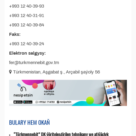
+993 12 40-39-93
+993 12 40-31-91
+993 12 40-39-84
Faks:
+993 12 40-39-24
Elektron salgysy:
fer@turkmennebit.gov.tm
Türkmenistan, Aşgabat ş., Arçabil şaýoly 56
BULARY HEM OKAŇ
“Türkmennebit” DK ýöriteleşdirilen tehnikany we atiýäçlyk