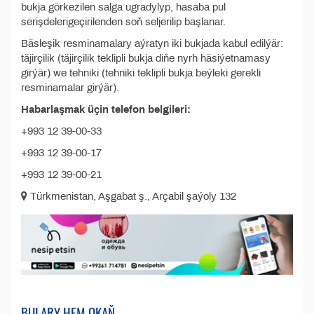
bukja görkezilen salga ugradylyp, hasaba pul
serişdelerigeçirilenden soň seljerilip başlanar.
Bäsleşik resminamalary aýratyn iki bukjada kabul edilýär:
täjirçilik (täjirçilik teklipli bukja diňe nyrh häsiýetnamasy
girýär) we tehniki (tehniki teklipli bukja beýleki gerekli
resminamalar girýär).
Habarlaşmak üçin telefon belgileri:
+993 12 39-00-33
+993 12 39-00-17
+993 12 39-00-21
Türkmenistan, Aşgabat ş., Arçabil şaýoly 132
BULARY HEM OKAŇ