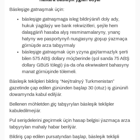
Bäsleşige gatnaşmak üçin:
bäsleşige gatnaşmaga isleg bildirýäniň doly ady,
hukuk ýagdaýy we bank rekwizitleri, şeýle hem
dalaşgäriň hasaba alyş resminamalaryny, ynanç
hatyny we pasportynyň nusgasyny goşup ýazmaça
görnüşde arza tabşyrmaly
bäsleşige gatnaşmak üçin yzyna gaýtarmazlyk şerti
bilen 575 ABŞ dollary möçberinde (şol sanda 75 ABŞ
dollary GBüS tölegi) ýa-da oňa ekwiwalent bahasyny
manat görnüşinde tölemeli.
Bäsleşik teklipleri bildiriş “Neýtralnyý Turkmenistan”
gazetinde çap edilen gününden başlap 30 (otuz) iş gününiň
dowamynda kabul edilýär.
Bellenen möhletden giç tabşyrylan bäsleşik teklipler
kabuledilmeýär.
Pul serişdelerini geçirmek üçin hasap belgisi ýazmaça arza
tabşyrylan mahaly habar berilýär.
Bildiriş çap edilen pursatyndan başlap, bäsleşik teklipli