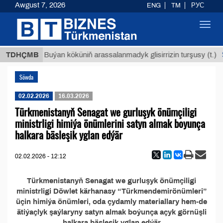
Awgust 7, 2026
ENG
TM
РУС
Toggl
navig
 ТМТ
$
TDHÇMB
Buýan köküniň arassalanmadyk glisirrizin turşusy (t.)
Söwda
02.02.2026
16.03.2026
Türkmenistanyň Senagat we gurluşyk önümçiligi
ministrligi himiýa önümlerini satyn almak boyunça
halkara bäsleşik yglan edýär
02.02.2026 - 12:12
Türkmenistanyň Senagat we gurluşyk önümçiligi
ministrligi Döwlet kärhanasy “Türkmendemirönümleri”
üçin himiýa önümleri, oda çydamly materiallary hem-de
ätiýaçlyk şaýlaryny satyn almak boýunça açyk görnüşli
halkara bäsleşik yglan edýär