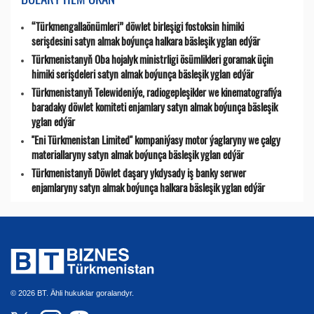
“Türkmengallaönümleri” döwlet birleşigi fostoksin himiki
serişdesini satyn almak boýunça halkara bäsleşik yglan edýär
Türkmenistanyň Oba hojalyk ministrligi ösümlikleri goramak üçin
himiki serişdeleri satyn almak boýunça bäsleşik yglan edýär
Türkmenistanyň Telewideniýe, radio­gepleşikler we kinematografiýa
baradaky döwlet komiteti enjamlary satyn almak boýunça bäsleşik
yglan edýär
"Eni Türkmenistan Limited" kompaniýasy motor ýaglaryny we çalgy
materiallaryny satyn almak boýunça bäsleşik yglan edýär
Türkmenistanyň Döwlet daşary ykdysady iş banky serwer
enjamlaryny satyn almak boýunça halkara bäsleşik yglan edýär
© 2026 BT. Ähli hukuklar goralandyr.