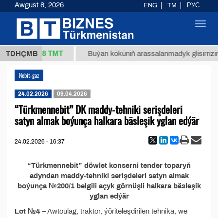
Awgust 8, 2026
ENG
TM
РУС
Toggl
navig
37,8 ТМТ
1 (kg.)
TDHÇMB
Buýan köküniň arassalanmadyk glisirrizin t
Nebit-gaz
24.02.2026
09.04.2026
“Türkmennebit” DK maddy-tehniki serişdeleri
satyn almak boýunça halkara bäsleşik yglan edýär
24.02.2026 - 16:37
“Türkmennebit” döwlet konserni tender toparyň
adyndan maddy-tehniki serişdeleri satyn almak
boýunça №200/1 belgili açyk görnüşli halkara bäsleşik
yglan edýär
Lot №4
– Awtoulag, traktor, ýöriteleşdirilen tehnika, we