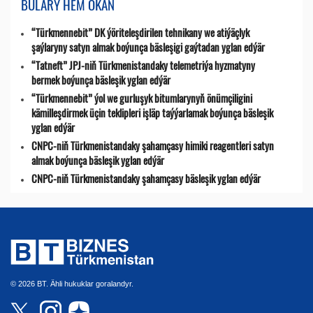
BULARY HEM OKAŇ
“Türkmennebit” DK ýöriteleşdirilen tehnikany we atiýäçlyk
şaýlaryny satyn almak boýunça bäsleşigi gaýtadan yglan edýär
“Tatneft” JPJ-niň Türkmenistandaky telemetriýa hyzmatyny
bermek boýunça bäsleşik yglan edýär
“Türkmennebit” ýol we gurluşyk bitumlarynyň önümçiligini
kämilleşdirmek üçin teklipleri işläp taýýarlamak boýunça bäsleşik
yglan edýär
CNPC-niň Türkmenistandaky şahamçasy himiki reagentleri satyn
almak boýunça bäsleşik yglan edýär
CNPC-niň Türkmenistandaky şahamçasy bäsleşik yglan edýär
© 2026 BT. Ähli hukuklar goralandyr.