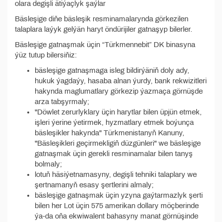
olara degişli ätiýaçlyk şaýlar
Bäsleşige diňe bäsleşik resminamalarynda görkezilen
talaplara laýyk gelýän haryt öndürijiler gatnaşyp bilerler.
Bäsleşige gatnaşmak üçin “Türkmennebit” DK binasyna
ýüz tutup bilersiňiz:
bäsleşige gatnaşmaga isleg bildirýäniň doly ady,
hukuk ýagdaýy, hasaba alnan ýurdy, bank rekwizitleri
hakynda maglumatlary görkezip ýazmaça görnüşde
arza tabşyrmaly;
"Döwlet zerurlyklary üçin harytlar bilen üpjün etmek,
işleri ýerine ýetirmek, hyzmatlary etmek boýunça
bäsleşikler hakynda" Türkmenistanyň Kanuny,
"Bäsleşikleri geçirmekligiň düzgünleri" we bäsleşige
gatnaşmak üçin gerekli resminamalar bilen tanyş
bolmaly;
lotuň häsiýetnamasyny, degişli tehniki talaplary we
şertnamanyň esasy şertlerini almaly;
bäsleşige gatnaşmak üçin yzyna gaýtarmazlyk şerti
bilen her Lot üçin 575 amerikan dollary möçberinde
ýa-da oňa ekwiwalent bahasyny manat görnüşinde