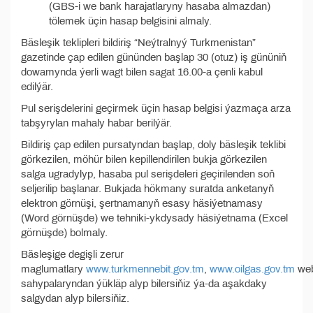
(GBS-i we bank harajatlaryny hasaba almazdan)
tölemek üçin hasap belgisini almaly.
Bäsleşik teklipleri bildiriş “Neýtralnyý Turkmenistan”
gazetinde çap edilen gününden başlap 30 (otuz) iş gününiň
dowamynda ýerli wagt bilen sagat 16.00-a çenli kabul
edilýär.
Pul serişdelerini geçirmek üçin hasap belgisi ýazmaça arza
tabşyrylan mahaly habar berilýär.
Bildiriş çap edilen pursatyndan başlap, doly bäsleşik teklibi
görkezilen, möhür bilen kepillendirilen bukja görkezilen
salga ugradylyp, hasaba pul serişdeleri geçirilenden soň
seljerilip başlanar. Bukjada hökmany suratda anketanyň
elektron görnüşi, şertnamanyň esasy häsiýetnamasy
(Word görnüşde) we tehniki-ykdysady häsiýetnama (Excel
görnüşde) bolmaly.
Bäsleşige degişli zerur
maglumatlary
www.turkmennebit.gov.tm
,
www.oilgas.gov.tm
we
sahypalaryndan ýükläp alyp bilersiňiz ýa-da aşakdaky
salgydan alyp bilersiňiz.