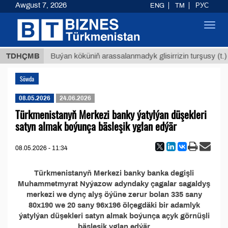
Awgust 7, 2026
ENG
TM
РУС
Toggl
navig
8 ТМТ
TDHÇMB
Buýan köküniň arassalanmadyk glisirrizin turşusy (t.)
Söwda
08.05.2026
24.06.2026
Türkmenistanyň Merkezi banky ýatylýan düşekleri
satyn almak boýunça bäsleşik yglan edýär
08.05.2026 - 11:34
Türkmenistanyň Merkezi banky banka degişli
Muhammetmyrat Nyýazow adyndaky çagalar sagaldyş
merkezi we dynç alyş öýüne zerur bolan 335 sany
80x190 we 20 sany 96x196 ölçegdäki bir adamlyk
ýatylýan düşekleri satyn almak boýunça açyk görnüşli
bäsleşik yglan edýär