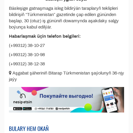
Bäsleşige gatnaşmaga isleg bildirýän taraplaryň teklipleri
bildirişiň “Türkmenistan” gazetinde çap edilen gününden
başlap, 30 (otuz) iş gününiň dowamynda aşakdaky salgy
boýunça kabul edilýär.
Habarlaşmak üçin telefon belgileri:
(+99312) 38-10-27
(+99312) 38-10-98
(+99312) 38-12-38
Aşgabat şäheriniň Bitarap Türkmenistan şaýolunyň 36-njy
jaýy
BULARY HEM OKAŇ