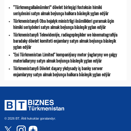
“Türkmengallaönümleri” döwlet birleşigi fostoksin himiki
serişdesini satyn almak boýunça halkara bäsleşik yglan edýär
Türkmenistanyň Oba hojalyk ministrligi ösümlikleri goramak üçin
himiki serişdeleri satyn almak boýunça bäsleşik yglan edýär
Türkmenistanyň Telewideniýe, radio­gepleşikler we kinematografiýa
baradaky döwlet komiteti enjamlary satyn almak boýunça bäsleşik
yglan edýär
"Eni Türkmenistan Limited" kompaniýasy motor ýaglaryny we çalgy
materiallaryny satyn almak boýunça bäsleşik yglan edýär
Türkmenistanyň Döwlet daşary ykdysady iş banky serwer
enjamlaryny satyn almak boýunça halkara bäsleşik yglan edýär
© 2026 BT. Ähli hukuklar goralandyr.