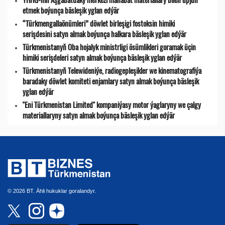
etmek boýunça bäsleşik yglan edýär
“Türkmengallaönümleri” döwlet birleşigi fostoksin himiki
serişdesini satyn almak boýunça halkara bäsleşik yglan edýär
Türkmenistanyň Oba hojalyk ministrligi ösümlikleri goramak üçin
himiki serişdeleri satyn almak boýunça bäsleşik yglan edýär
Türkmenistanyň Telewideniýe, radio­gepleşikler we kinematografiýa
baradaky döwlet komiteti enjamlary satyn almak boýunça bäsleşik
yglan edýär
"Eni Türkmenistan Limited" kompaniýasy motor ýaglaryny we çalgy
materiallaryny satyn almak boýunça bäsleşik yglan edýär
© 2026 BT. Ähli hukuklar goralandyr.