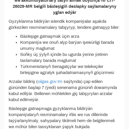
we akkumulýatorlary satyn almak boýunça № CIT-
26029-MR belgili bäsleşigiň deslapky saýlamalaryny
yglan edýär
Gyzyklanma bildirýän islendik kompaniýalar aşakda
görkezilen resminamalary tabşyryp, tendere gatnaşyp biler:
Bäsleşige gatnaşmak üçin arza
Kompaniýa we onuň alyp barýan işewürligi barada
umumy maglumat
Soňky üç ýylyň içinde bu ugurda ýerine ýetiren
taslamalary barada maglumat
Türkmenistanyñ Senagatçylar we telekeçiler
birleşigine agzalyk şahadatnamasynyň göçürmesi
Arzalar bildiriş (
oilgas.gov.tm
saýtynda) çap edilen
gününden başlap 7 (ýedi) senenama gününiň dowamynda
kabul edilýär. Bellenen möhletden giç tabşyrylan arzalar
kabul edilmeýär.
Bäsleşige gatnaşmaga gyzyklanma bildirýän
kompaniýalaryň resminamalary iňlis we rus dillerinde
taýýarlanylmaly, sahypalary tikilmeli hem-de belgilenmeli
we möhür bilen tassyklanan ýapyk bukjada