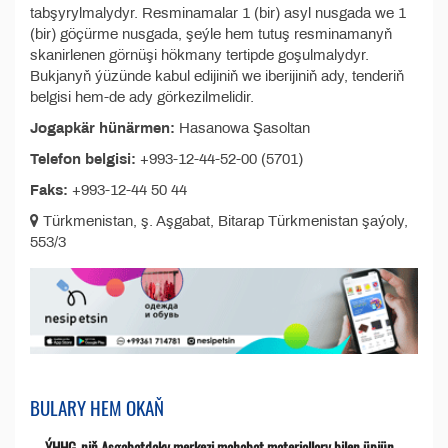
tabşyrylmalydyr. Resminamalar 1 (bir) asyl nusgada we 1
(bir) göçürme nusgada, şeýle hem tutuş resminamanyň
skanirlenen görnüşi hökmany tertipde goşulmalydyr.
Bukjanyň ýüzünde kabul edijiniň we iberijiniň ady, tenderiň
belgisi hem-de ady görkezilmelidir.
Jogapkär hünärmen:
Hasanowa Şasoltan
Telefon belgisi:
+993-12-44-52-00 (5701)
Faks:
+993-12-44 50 44
Türkmenistan, ş. Aşgabat, Bitarap Türkmenistan şaýoly,
553/3
BULARY HEM OKAŇ
ÝHHG-niň Aşgabatdaky merkezi mahabat materiallary bilen üpjün