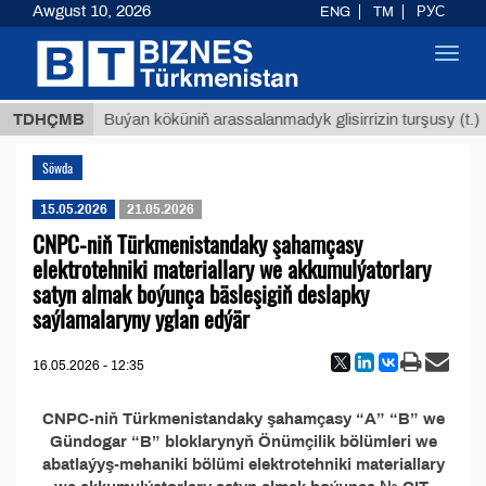
Awgust 10, 2026
ENG
TM
РУС
Toggl
navig
8 ТМТ
TDHÇMB
Buýan köküniň arassalanmadyk glisirrizin turşusy (t.)
Söwda
15.05.2026
21.05.2026
CNPC-niň Türkmenistandaky şahamçasy
elektrotehniki materiallary we akkumulýatorlary
satyn almak boýunça bäsleşigiň deslapky
saýlamalaryny yglan edýär
16.05.2026 - 12:35
CNPC-niň Türkmenistandaky şahamçasy “A” “B” we
Gündogar “B” bloklarynyň Önümçilik bölümleri we
abatlaýyş-mehaniki bölümi elektrotehniki materiallary