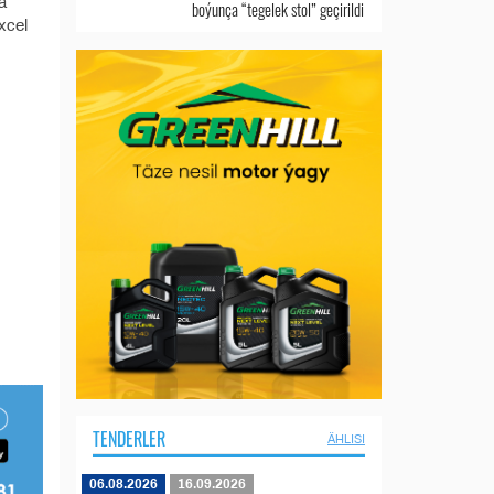
a
boýunça “tegelek stol” geçirildi
xcel
TENDERLER
ÄHLISI
06.08.2026
16.09.2026