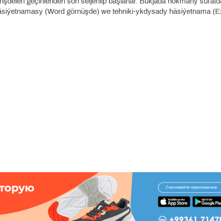
işdeleri geçirilenden soň seljerilip başlanar. Bukjada hökmany suratd
häsiýetnamasy (Word görnüşde) we tehniki-ykdysady häsiýetnama (E