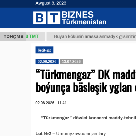
Awgust 8, 2026
37,8 ТМТ
g.)
TDHÇMB
Buýan köküniň arassalanmadyk glisirrizin turşu
Nebit-gaz
02.06.2026
13.07.2026
“Türkmengaz” DK maddy-
boýunça bäsleşik yglan 
02.06.2026 - 11:41
“Türkmengaz” döwlet konserni maddy-tehniki
Lot №2
– Umumyzawod enjamlary