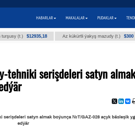
HABARLAR
MAKALALAR
PUDAKLAR
TEND
$12935,18
$300
sy (t.)
Az kükürtli ýakyş mazudy (t.)
tehniki serişdeleri satyn alma
edýär
 serişdeleri satyn almak boýunça №T/GAZ-028 açyk bäsleşik yg
edýär