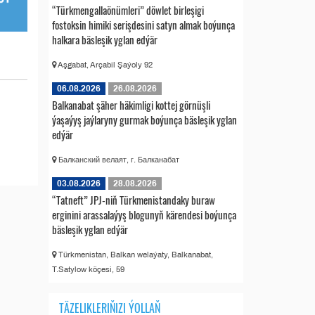
“Türkmengallaönümleri” döwlet birleşigi
fostoksin himiki serişdesini satyn almak boýunça
halkara bäsleşik yglan edýär
Aşgabat, Arçabil Şaýoly 92
06.08.2026
26.08.2026
Balkanabat şäher häkimligi kottej görnüşli
ýaşaýyş jaýlaryny gurmak boýunça bäsleşik yglan
edýär
Балканский велаят, г. Балканабат
03.08.2026
28.08.2026
“Tatneft” JPJ-niň Türkmenistandaky buraw
erginini arassalaýyş blogunyň kärendesi boýunça
bäsleşik yglan edýär
Türkmenistan, Balkan welaýaty, Balkanabat,
T.Satylow köçesi, 59
TÄZELIKLERIŇIZI ÝOLLAŇ