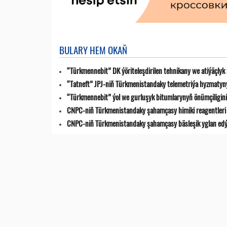
BULARY HEM OKAŇ
“Türkmennebit” DK ýöriteleşdirilen tehnikany we atiýäçlyk
“Tatneft” JPJ-niň Türkmenistandaky telemetriýa hyzmatyn
“Türkmennebit” ýol we gurluşyk bitumlarynyň önümçiligini k
CNPC-niň Türkmenistandaky şahamçasy himiki reagentleri 
CNPC-niň Türkmenistandaky şahamçasy bäsleşik yglan ed