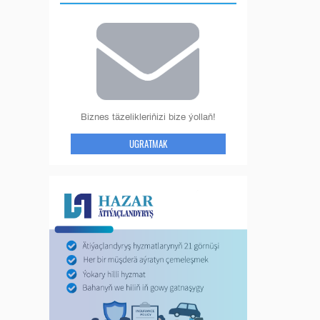
Biznes täzelikleriňizi bize ýollaň!
UGRATMAK