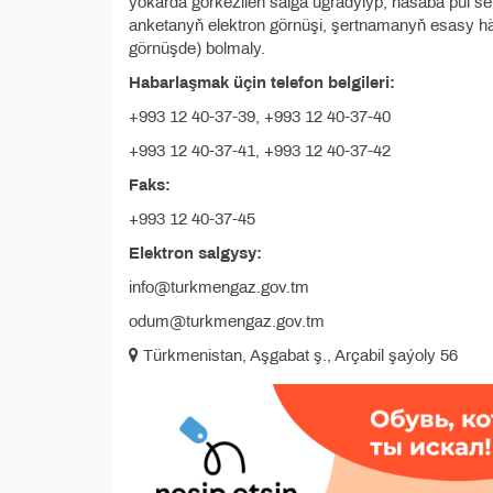
ýokarda görkezilen salga ugradylyp, hasaba pul ser
anketanyň elektron görnüşi, şertnamanyň esasy 
görnüşde) bolmaly.
Habarlaşmak üçin telefon belgileri:
+993 12 40-37-39, +993 12 40-37-40
+993 12 40-37-41, +993 12 40-37-42
Faks:
+993 12 40-37-45
Elektron salgysy:
info@turkmengaz.gov.tm
odum@turkmengaz.gov.tm
Türkmenistan, Aşgabat ş., Arçabil şaýoly 56