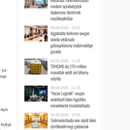
Buharada Türkmenistanyň
medeni-syýahatçylyk
toplumyny döretmek
meýilleşdirilýär
06.08.2026 - 13:50
Aşgabatda türkmen-owgan
söwda-ykdysady
gatnaşyklaryny ösdürmeklige
garaldy
06.08.2026 - 11:06
TDHÇMB-da 270 million
 ýa-
manatlyk nebit ýol bitumy
asap
satyldy
06.08.2026 - 11:03
“Hazar Logistik” owgan
wekiliýeti bilen logistika
meselelerini maslahatlaşdy
zmaça
06.08.2026 - 10:55
Türkmenistanda ene süýdi bilen
n bukja
iýmitlendirmegi goldamak