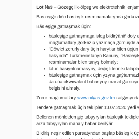
Lot №3
– Gözegçilik-ölçeg we elektrotehniki enjam
Bäsleşige diňe bäsleşik resminamalarynda görkezilen
Bäsleşige gatnaşmak üçin:
bäsleşige gatnaşmaga isleg bildirýäniň doly
maglumatlary görkezip ýazmaça görnüşde a
"Döwlet zerurlyklary üçin harytlar bilen üpjü
hakynda" Türkmenistanyň Kanuny, "Bäsleşikle
resminamalar bilen tanyş bolmaly;
lotuň häsiýetnamasyny, degişli tehniki talap
bäsleşige gatnaşmak üçin yzyna gaýtarmazlyk
da oňa ekwiwalent bahasyny manat görnüşin
belgisini almaly.
Zerur maglumatlary
www.oilgas.gov.tm
salgysyndan
Tendere gatnaşmak üçin teklipler 13.07.2026 ýerli w
Bellenen möhletden giç tabşyrylan bäsleşik teklipl
arza tabşyrylan mahaly habar berilýär.
Bildiriş neşir edilen pursatyndan başlap bäsleşik üçi