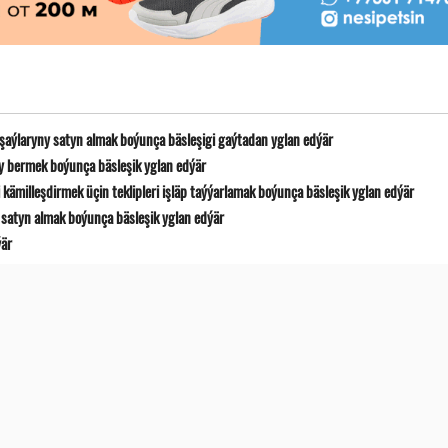
 şaýlaryny satyn almak boýunça bäsleşigi gaýtadan yglan edýär
y bermek boýunça bäsleşik yglan edýär
ämilleşdirmek üçin teklipleri işläp taýýarlamak boýunça bäsleşik yglan edýär
satyn almak boýunça bäsleşik yglan edýär
ýär