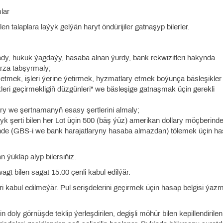
lar
 talaplara laýyk gelýän haryt öndürijiler gatnaşyp bilerler.
 ady, hukuk ýagdaýy, hasaba alnan ýurdy, bank rekwizitleri hakynda
rza tabşyrmaly;
n etmek, işleri ýerine ýetirmek, hyzmatlary etmek boýunça bäsleşikler
ri geçirmekligiň düzgünleri" we bäsleşige gatnaşmak üçin gerekli
lary we şertnamanyň esasy şertlerini almaly;
 şerti bilen her Lot üçin 500 (bäş ýüz) amerikan dollary möçberinde
de (GBS-i we bank harajatlaryny hasaba almazdan) tölemek üçin h
 ýükläp alyp bilersiňiz.
agt bilen sagat 15.00 çenli kabul edilýär.
eri kabul edilmeýär. Pul serişdelerini geçirmek üçin hasap belgisi ýa
n doly görnüşde teklip ýerleşdirilen, degişli möhür bilen kepillendirile