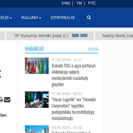
ENG
TM
РУС
ERLER
MAGLUMAT
KOTIROWKALAR
$86 000
"А" kysymly tehniki ýody (t.)
Natriý hlorly (nahar d
HABARLAR
ÄHLISI
07.08.2026 - 13:07
Bakuda TDG-ä agza ýurtlaryň
k
öňdebaryjy seljeriş
merkezleriniň maslahaty
geçiriler
07.08.2026 - 09:32
“Hazar Logistik” we “Hyundai
Corporation” logistika
pudagyndaky hyzmatdaşlygy
lan
maslahatlaşdy
06.08.2026 - 16:30