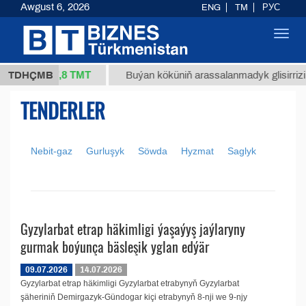
Awgust 6, 2026
ENG
TM
РУС
Toggl
navig
37,8 ТМТ
/1 (kg.)
TDHÇMB
Buýan köküniň arassalanmadyk glisirrizin 
TENDERLER
Nebit-gaz
Gurluşyk
Söwda
Hyzmat
Saglyk
Gyzylarbat etrap häkimligi ýaşaýyş jaýlaryny
gurmak boýunça bäsleşik yglan edýär
09.07.2026
14.07.2026
Gyzylarbat etrap häkimligi Gyzylarbat etrabynyň Gyzylarbat
şäheriniň Demirgazyk-Gündogar kiçi etrabynyň 8-nji we 9-njy