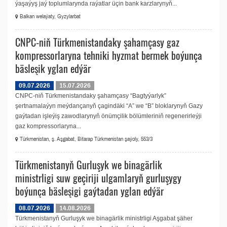
ýaşaýyş jaý toplumlarynda raýatlar üçin bank karzlarynyň...
Balkan welaýaty, Gyzylarbat
CNPC-niň Türkmenistandaky şahamçasy gaz
kompressorlaryna tehniki hyzmat bermek boýunça
bäsleşik yglan edýär
09.07.2026
15.07.2026
CNPC-niň Türkmenistandaky şahamçasy “Bagtyýarlyk”
şertnamalaýyn meýdançanyň çagindäki “A” we “B” bloklarynyň Gazy
gaýtadan işleýiş zawodlarynyň önümçilik bölümleriniň regenerirleýji
gaz kompressorlaryna...
Türkmenistan, ş. Aşgabat, Bitarap Türkmenistan şaýoly, 553/3
Türkmenistanyň Gurluşyk we binagärlik
ministrligi suw geçiriji ulgamlaryň gurluşygy
boýunça bäsleşigi gaýtadan yglan edýär
08.07.2026
14.08.2026
Türkmenistanyň Gurluşyk we binagärlik ministrligi Aşgabat şäher