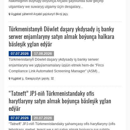
häkimliginiň buýrugy boýunça Arçabil şaýolunda suw geçiriji
ulgamlary we suwaryş ulgamy üçin desgalary...
Aşgabat şäheriniň Arçabil şaýolunyň 84-nji jaýy.
Türkmenistanyň Döwlet daşary ykdysady iş banky
serwer enjamlaryny satyn almak boýunça halkara
bäsleşik yglan edýär
07.07.2026
17.08.2026
Türkmenistanyň Döwlet daşary ykdysady iş banky serwer
enjamlaryny we ygtyýarnamalary üpjün etmek hem-de “Firco
Compliance Link Automated Screening Manager” (ASM)...
Aşgabat ş, Garaşsyzlyk şaýoly, 32
“Tatneft” JPJ-niň Türkmenistandaky ofis
harytlaryny satyn almak boýunça bäsleşik yglan
edýär
07.07.2026
20.07.2026
“Tatneft” JPJ-niň Türkmenistandaky şahamçasy ofis harytlaryny (ofis
tehnikasy, mebel, terezi we ş.m) satyn almak boýunça rus rublda