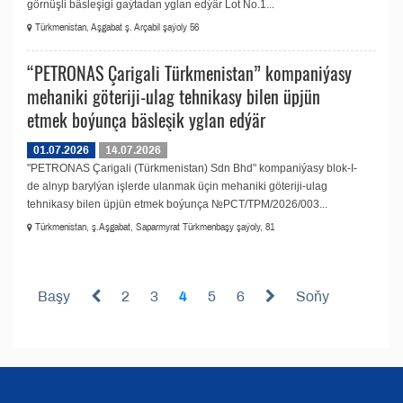
görnüşli bäsleşigi gaýtadan yglan edýär Lot No.1...
Türkmenistan, Aşgabat ş. Arçabil şaýoly 56
“PETRONAS Çarigali Türkmenistan” kompaniýasy
mehaniki göteriji-ulag tehnikasy bilen üpjün
etmek boýunça bäsleşik yglan edýär
01.07.2026
14.07.2026
"PETRONAS Çarigali (Türkmenistan) Sdn Bhd" kompaniýasy blok-I-
de alnyp barylýan işlerde ulanmak üçin mehaniki göteriji-ulag
tehnikasy bilen üpjün etmek boýunça №PCT/TPM/2026/003...
Türkmenistan, ş.Aşgabat, Saparmyrat Türkmenbaşy şaýoly, 81
Başy
2
3
4
5
6
Soňy