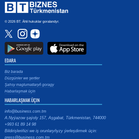
© 2026 BT. Ähli hukuklar goralandyr.
EDARA
Biz barada
Düzgünler we şertler
Şahsy maglumatlaryň goragy
Habarlaşmak üçin
HABARLAŞMAK ÜÇIN
info@business.com.tm
A.Nyýazow şaýoly 157, Aşgabat, Türkmenistan, 744000
+993 61 89 14 98
Bildirişleriňizi we iş orunlaryňyzy ýerleşdirmek üçin:
press@business.com.tm