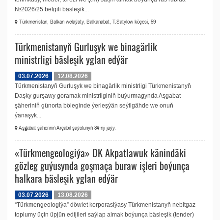
№2026/25 belgili bäsleşik...
Türkmenistan, Balkan welaýaty, Balkanabat, T.Satylow köçesi, 59
Türkmenistanyň Gurluşyk we binagärlik
ministrligi bäsleşik yglan edýär
03.07.2026
12.08.2026
Türkmenistanyň Gurluşyk we binagärlik ministrligi Türkmenistanyň
Daşky gurşawy goramak ministrliginiň buýurmagynda Aşgabat
şäheriniň günorta böleginde ýerleşýän seýilgähde we onuň
ýanaşyk...
Aşgabat şäheriniň Arçabil şaýolunyň 84-nji jaýy.
«Türkmengeologiýa» DK Akpatlawuk känindäki
gözleg guýusynda goşmaça buraw işleri boýunça
halkara bäsleşik yglan edýär
03.07.2026
13.08.2026
“Türkmengeologiýa” döwlet korporasiýasy Türkmenistanyň nebitgaz
toplumy üçin üpjün edijileri saýlap almak boýunça bäsleşik (tender)