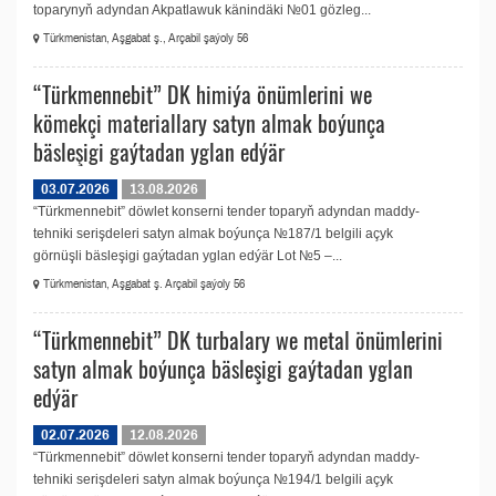
toparynyň adyndan Akpatlawuk känindäki №01 gözleg...
Türkmenistan, Aşgabat ş., Arçabil şaýoly 56
“Türkmennebit” DK himiýa önümlerini we
kömekçi materiallary satyn almak boýunça
bäsleşigi gaýtadan yglan edýär
03.07.2026
13.08.2026
“Türkmennebit” döwlet konserni tender toparyň adyndan maddy-
tehniki serişdeleri satyn almak boýunça №187/1 belgili açyk
görnüşli bäsleşigi gaýtadan yglan edýär Lot №5 –...
Türkmenistan, Aşgabat ş. Arçabil şaýoly 56
“Türkmennebit” DK turbalary we metal önümlerini
satyn almak boýunça bäsleşigi gaýtadan yglan
edýär
02.07.2026
12.08.2026
“Türkmennebit” döwlet konserni tender toparyň adyndan maddy-
tehniki serişdeleri satyn almak boýunça №194/1 belgili açyk