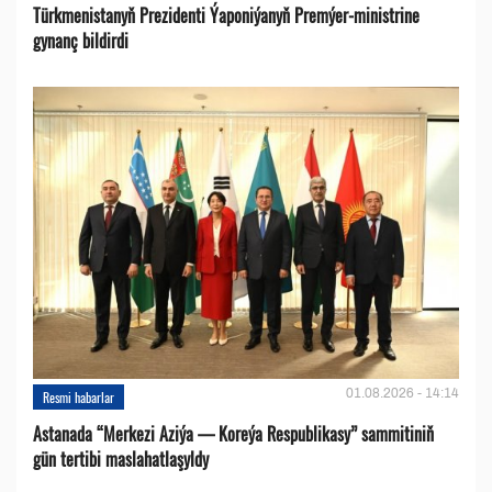
Türkmenistanyň Prezidenti Ýaponiýanyň Premýer-ministrine
gynanç bildirdi
01.08.2026 - 14:14
Resmi habarlar
Astanada “Merkezi Aziýa — Koreýa Respublikasy” sammitiniň
gün tertibi maslahatlaşyldy