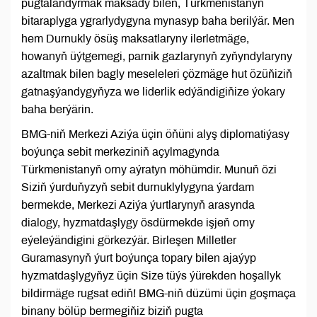
pugtalandyrmak maksady bilen, Türkmenistanyň
bitaraplyga ygrarlydygyna mynasyp baha berilýär. Men
hem Durnukly ösüş maksatlaryny ilerletmäge,
howanyň üýtgemegi, parnik gazlarynyň zyňyndylaryny
azaltmak bilen bagly meseleleri çözmäge hut özüňiziň
gatnaşýandygyňyza we liderlik edýändigiňize ýokary
baha berýärin.
BMG-niň Merkezi Aziýa üçin öňüni alyş diplomatiýasy
boýunça sebit merkeziniň açylmagynda
Türkmenistanyň orny aýratyn möhümdir. Munuň özi
Siziň ýurduňyzyň sebit durnuklylygyna ýardam
bermekde, Merkezi Aziýa ýurtlarynyň arasynda
dialogy, hyzmatdaşlygy ösdürmekde işjeň orny
eýeleýändigini görkezýär. Birleşen Milletler
Guramasynyň ýurt boýunça topary bilen ajaýyp
hyzmatdaşlygyňyz üçin Size tüýs ýürekden hoşallyk
bildirmäge rugsat ediň! BMG-niň düzümi üçin goşmaça
binany bölüp bermegiňiz biziň pugta