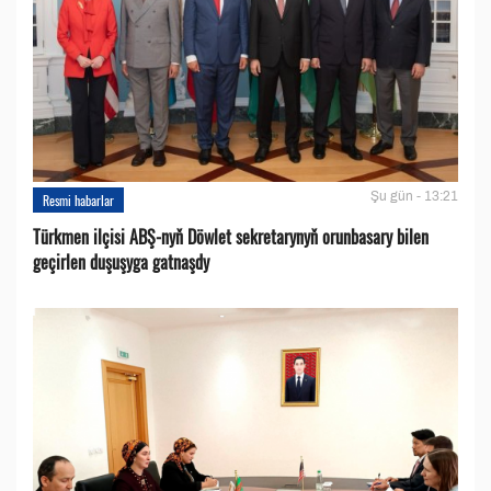
Şu gün - 13:21
Resmi habarlar
Türkmen ilçisi ABŞ-nyň Döwlet sekretarynyň orunbasary bilen
geçirlen duşuşyga gatnaşdy