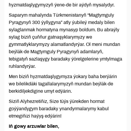
hyzmatdaşlygymyzyň ýene-de bir aýdyň mysalydyr.
Saparym mahalynda Türkmenistanyň “Magtymguly
Pyragynyň 300 ýyllygyna” atly ýubileý medaly bilen
sylaglanmak hormatyna mynasyp boldum. Bu abraýly
sylag biziň çuňňur gatnaşyklarymyzy we
gymmatlyklarymyzy alamatlandyrýar. Ol meni mundan
beýläk-de Magtymguly Pyragynyň adamlaryň,
tebigatyň sazlaşygy baradaky ýörelgelerine ymtylmaga
ruhlandyrýar.
Men biziň hyzmatdaşlygymyza ýokary baha berýärin
we bilelikdäki tagallalarymyzyň mundan beýläk-de
berkidiljekdigine umyt edýärin.
Siziň Alyhezretiňiz, Size tüýs ýürekden hormat
goýýandygym baradaky ynandyrmalarymy kabul
etmegiňizi haýyş edýärin!
Iň gowy arzuwlar bilen,