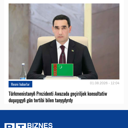
01.08.2026 - 12:04
Resmi habarlar
Türkmenistanyň Prezidenti Awazada geçiriljek konsultatiw
duşuşygyň gün tertibi bilen tanyşdyrdy