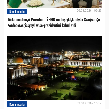
06.08.2026 - 09:26
Resmi habarlar
Türkmenistanyň Prezidenti ÝHHG-na başlyklyk edýän Şweýsariýa
Konfederasiýasynyň wise-prezidentini kabul etdi
02.08.2026 - 16:57
Resmi habarlar