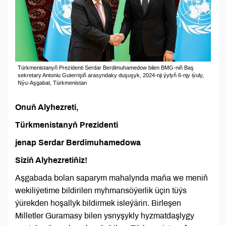
Türkmenistanyň Prezidenti Serdar Berdimuhamedow bilen BMG-niň Baş
sekretary Antoniu Guterrişiň arasyndaky duşuşyk, 2024-nji ýylyň 6-njy iýuly,
Nýu-Aşgabat, Türkmenistan
Onuň Alyhezreti,
Türkmenistanyň Prezidenti
jenap Serdar Berdimuhamedowa
Siziň Alyhezretiňiz!
Aşgabada bolan saparym mahalynda maňa we meniň
wekiliýetime bildirilen myhmansöýerlik üçin tüýs
ýürekden hoşallyk bildirmek isleýärin. Birleşen
Milletler Guramasy bilen ysnyşykly hyzmatdaşlygy