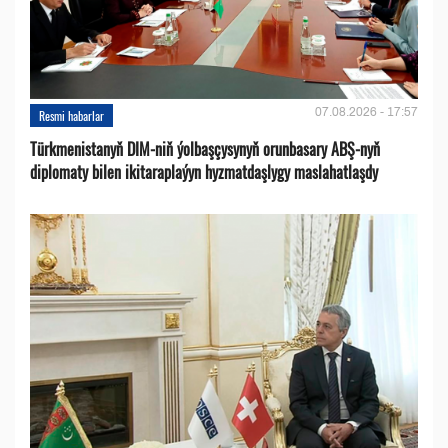
07.08.2026 - 17:57
Resmi habarlar
Türkmenistanyň DIM-niň ýolbaşçysynyň orunbasary ABŞ-nyň
diplomaty bilen ikitaraplaýyn hyzmatdaşlygy maslahatlaşdy