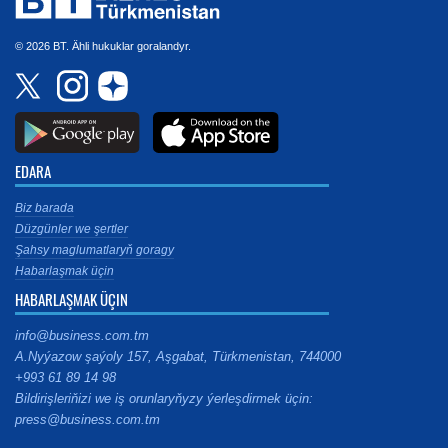
© 2026 BT. Ähli hukuklar goralandyr.
EDARA
Biz barada
Düzgünler we şertler
Şahsy maglumatlaryň goragy
Habarlaşmak üçin
HABARLAŞMAK ÜÇIN
info@business.com.tm
A.Nyýazow şaýoly 157, Aşgabat, Türkmenistan, 744000
+993 61 89 14 98
Bildirişleriňizi we iş orunlaryňyzy ýerleşdirmek üçin:
press@business.com.tm