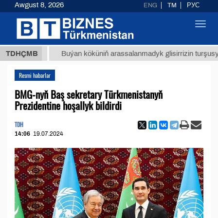
Awgust 8, 2026
ENG
TM
РУС
Toggl
navig
ТМТ
$1
TDHÇMB
Buýan köküniň arassalanmadyk glisirrizin turşusy (t.)
Resmi habarlar
BMG-nyň Baş sekretary Türkmenistanyň
Prezidentine hoşallyk bildirdi
TDH
14:06
19.07.2024