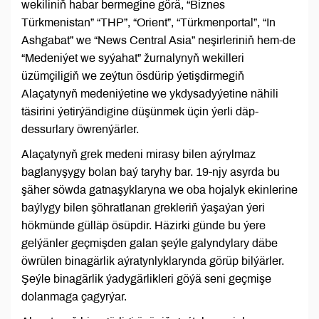
wekiliniň habar bermegine görä, “Biznes
Türkmenistan” “THP”, “Orient”, “Türkmenportal”, “In
Ashgabat” we “News Central Asia” neşirleriniň hem-de
“Medeniýet we syýahat” žurnalynyň wekilleri
üzümçiligiň we zeýtun ösdürip ýetişdirmegiň
Alaçatynyň medeniýetine we ykdysadyýetine nähili
täsirini ýetirýändigine düşünmek üçin ýerli däp-
dessurlary öwrenýärler.
Alaçatynyň grek medeni mirasy bilen aýrylmaz
baglanyşygy bolan baý taryhy bar. 19-njy asyrda bu
şäher söwda gatnaşyklaryna we oba hojalyk ekinlerine
baýlygy bilen şöhratlanan grekleriň ýaşaýan ýeri
hökmünde gülläp ösüpdir. Häzirki günde bu ýere
gelýänler geçmişden galan şeýle galyndylary däbe
öwrülen binagärlik aýratynlyklarynda görüp bilýärler.
Şeýle binagärlik ýadygärlikleri göýä seni geçmişe
dolanmaga çagyrýar.