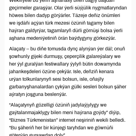
Wekiliýete bu ýeriň aşhanasy bilen bagly başdan
geçirmeler garaşýar. Olar ýerli süýjülik nygmatlaryndan
höwes bilen dadyp görýärler. Täzeje deňiz önümleri
we işdäňi açýan türk mezesi özüniň tagamy bilen
haýran galdyrýar, tagamlaryň dürli görnüşi bolsa ýerli
aşhana medeniýetiniň örän baýdygyny görkezýär.
Alaçaty – bu diňe tomusda dynç alynýan ýer däl; onuň
şowhunly gijeki durmuşy, çeperçilik galareýalary we
her ýyl guralýan festiwallary ýylyň bütin dowamynda
jahankeşdeleri özüne çekýär. Isle, deňziň kenara
urýan tolkunlarynyň sesi bolsun, isle, oňaýly
garbanyşhanalardan çykýan gülki sesleri bolsun şäher
aýratyn joşguna beslenýär.
“Alaçatynyň gözelligi özüniň jadylaýjylygy we
gaýtalanmajaklygy bilen meni haýrana goýdy” diýip,
“Biznes Türkmenistan” internet neşiriniň wekili belledi.
“Bu şäheriň her bir künjegi taryhdan we göwnüňi
göterýän gurşawdan doly”.