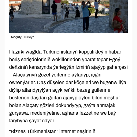
Alaçaty, Türkiýe
Häzirki wagtda Türkmenistanyň köpçülikleýin habar
beriş serişdeleriniň wekillerinden ybarat topar Egeý
deňziniň kenarynda ýerleşýän Izmiriň ajaýyp şäherçesi
– Alaçatynyň gözel ýerlerine aýlanyp, içgin
öwrenýärler. Daş düşelen dar köçeleri we bugenwiliýa
diýlip atlandyrylýan açyk reňkli bezeg güllerine
beslenen daşdan gurlan ajaýyp öýleri bilen meşhur
bolan Alaçaty gözleri dokundyryp, gaýtalanmajak
gurşawa, medeniýetine, aşhana lezzetine we baý
taryhyna şaýat edýär.
“Biznes Türkmenistan” internet neşiriniň