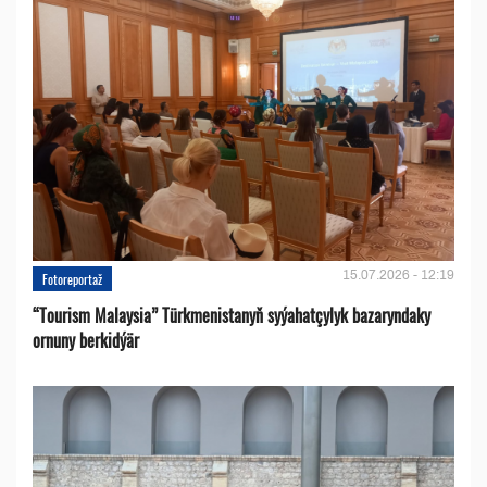
15.07.2026 - 12:19
Fotoreportaž
“Tourism Malaysia” Türkmenistanyň syýahatçylyk bazaryndaky
ornuny berkidýär