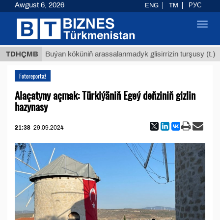
Awgust 6, 2026
ENG
TM
РУС
Toggl
navig
$12935,
TDHÇMB
Buýan köküniň arassalanmadyk glisirrizin turşusy (t.)
Fotoreportaž
Alaçatyny açmak: Türkiýäniň Egeý deňziniň gizlin
hazynasy
21:38
29.09.2024