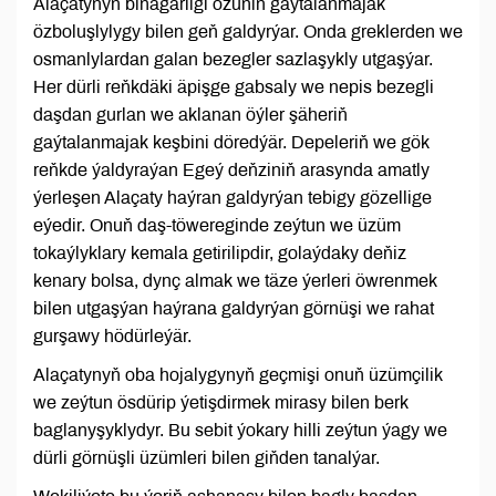
Alaçatynyň binagärligi özüniň gaýtalanmajak
özboluşlylygy bilen geň galdyrýar. Onda greklerden we
osmanlylardan galan bezegler sazlaşykly utgaşýar.
Her dürli reňkdäki äpişge gabsaly we nepis bezegli
daşdan gurlan we aklanan öýler şäheriň
gaýtalanmajak keşbini döredýär. Depeleriň we gök
reňkde ýaldyraýan Egeý deňziniň arasynda amatly
ýerleşen Alaçaty haýran galdyrýan tebigy gözellige
eýedir. Onuň daş-töwereginde zeýtun we üzüm
tokaýlyklary kemala getirilipdir, golaýdaky deňiz
kenary bolsa, dynç almak we täze ýerleri öwrenmek
bilen utgaşýan haýrana galdyrýan görnüşi we rahat
gurşawy hödürleýär.
Alaçatynyň oba hojalygynyň geçmişi onuň üzümçilik
we zeýtun ösdürip ýetişdirmek mirasy bilen berk
baglanyşyklydyr. Bu sebit ýokary hilli zeýtun ýagy we
dürli görnüşli üzümleri bilen giňden tanalýar.