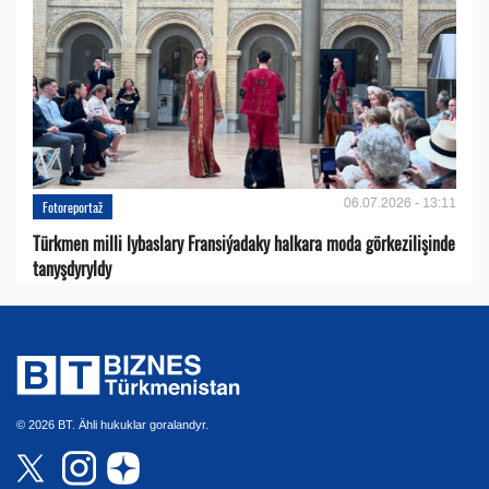
06.07.2026 - 13:11
Fotoreportaž
Türkmen milli lybaslary Fransiýadaky halkara moda görkezilişinde
tanyşdyryldy
© 2026 BT. Ähli hukuklar goralandyr.