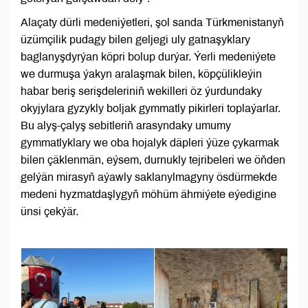
Alaçaty dürli medeniýetleri, şol sanda Türkmenistanyň
üzümçilik pudagy bilen geljegi uly gatnaşyklary
baglanyşdyrýan köpri bolup durýar. Ýerli medeniýete
we durmuşa ýakyn aralaşmak bilen, köpçülikleýin
habar beriş serişdeleriniň wekilleri öz ýurdundaky
okyjylara gyzykly boljak gymmatly pikirleri toplaýarlar.
Bu alyş-çalyş sebitleriň arasyndaky umumy
gymmatlyklary we oba hojalyk däpleri ýüze çykarmak
bilen çäklenmän, eýsem, durnukly tejribeleri we öňden
gelýän mirasyň aýawly saklanylmagyny ösdürmekde
medeni hyzmatdaşlygyň möhüm ähmiýete eýedigine
ünsi çekýär.