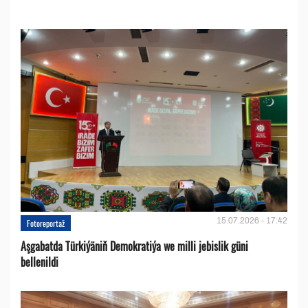
15.07.2026 - 17:42
Fotoreportaž
Aşgabatda Türkiýäniň Demokratiýa we milli jebislik güni
bellenildi