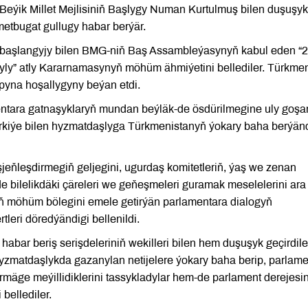
Beýik Millet Mejlisiniň Başlygy Numan Kurtulmuş bilen duşuşyk
metbugat gullugy habar berýär.
 başlangyjy bilen BMG-niň Baş Assambleýasynyň kabul eden “
ýyly” atly Kararnamasynyň möhüm ähmiýetini bellediler. Türkme
apyna hoşallygyny beýan etdi.
ntara gatnaşyklaryň mundan beýläk-de ösdürilmegine uly goşa
rkiýe bilen hyzmatdaşlyga Türkmenistanyň ýokary baha berýänd
işjeňleşdirmegiň geljegini, ugurdaş komitetleriň, ýaş we zenan
 bilelikdäki çäreleri we geňeşmeleri guramak meselelerini ara
yň möhüm bölegini emele getirýän parlamentara dialogyň
rtleri döredýändigi bellenildi.
bar beriş serişdeleriniň wekilleri bilen hem duşuşyk geçirdile
 hyzmatdaşlykda gazanylan netijelere ýokary baha berip, parlam
äge meýillidiklerini tassykladylar hem-de parlament derejesi
bellediler.