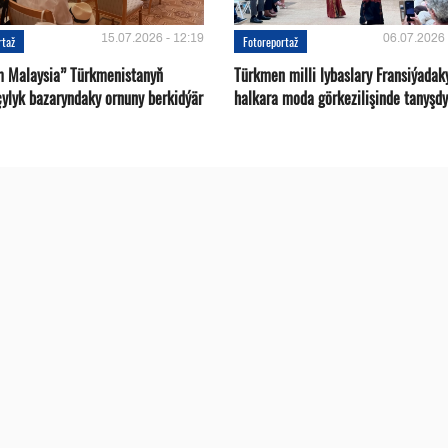
15.07.2026 - 12:19
06.07.2026 
rtaž
Fotoreportaž
m Malaysia” Türkmenistanyň
Türkmen milli lybaslary Fransiýadak
çylyk bazaryndaky ornuny berkidýär
halkara moda görkezilişinde tanyşdy