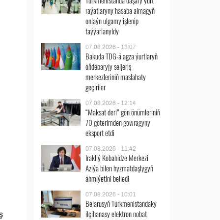
Türkmenistanda daşary ýurt
raýatlaryny hasaba almagyň
onlaýn ulgamy işlenip
taýýarlanyldy
07.08.2026 - 13:07
Bakuda TDG-ä agza ýurtlaryň
öňdebaryjy seljeriş
merkezleriniň maslahaty
geçiriler
07.08.2026 - 12:14
“Maksat deri” gön önümleriniň
70 göterimden gowragyny
eksport etdi
07.08.2026 - 11:42
Irakliý Kobahidze Merkezi
Aziýa bilen hyzmatdaşlygyň
ähmiýetini belledi
07.08.2026 - 10:01
Belarusyň Türkmenistandaky
ilçihanasy elektron nobat
ş