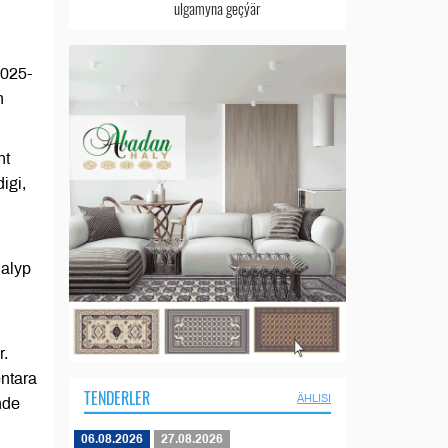
ulgamyna geçýär
2025-
n
nt
igi,
 alyp
r.
entara
TENDERLER
ÄHLISI
nde
06.08.2026
27.08.2026