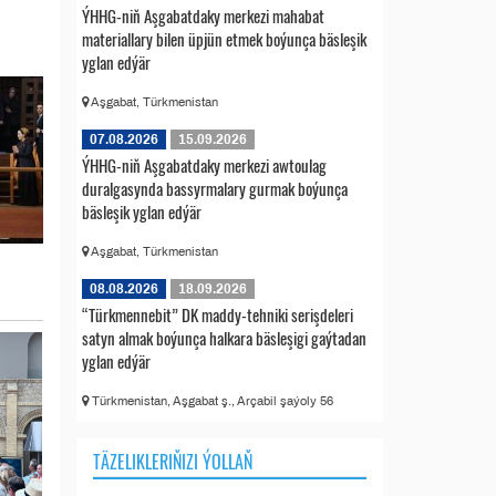
ÝHHG-niň Aşgabatdaky merkezi mahabat
materiallary bilen üpjün etmek boýunça bäsleşik
yglan edýär
Aşgabat, Türkmenistan
07.08.2026
15.09.2026
ÝHHG-niň Aşgabatdaky merkezi awtoulag
duralgasynda bassyrmalary gurmak boýunça
bäsleşik yglan edýär
Aşgabat, Türkmenistan
08.08.2026
18.09.2026
“Türkmennebit” DK maddy-tehniki serişdeleri
satyn almak boýunça halkara bäsleşigi gaýtadan
yglan edýär
Türkmenistan, Aşgabat ş., Arçabil şaýoly 56
TÄZELIKLERIŇIZI ÝOLLAŇ