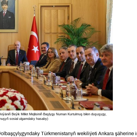
ýäniň Beýik Millet Mejlisiniň Başlygy Numan Kurtulmuş bilen duşuşygy,
ulmuşyň sosial ulgamdaky hasaby)
lbaşçylygyndaky Türkmenistanyň wekiliýeti Ankara şäherine i