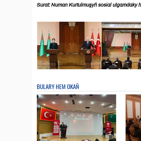
Surat: Numan Kurtulmuşyň sosial ulgamdaky 
BULARY HEM OKAŇ