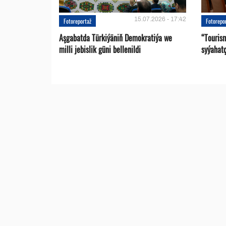
15.07.2026 - 17:42
Fotoreportaž
Fotorepo
Aşgabatda Türkiýäniň Demokratiýa we
“Touris
milli jebislik güni bellenildi
syýahat