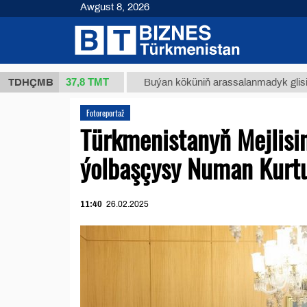
Awgust 8, 2026
37,8 ТМТ
(kg.)
TDHÇMB
Buýan köküniň arassalanmadyk glisirrizin tur
Fotoreportaž
Türkmenistanyň Mejlisi
ýolbaşçysy Numan Kurtu
11:40
26.02.2025