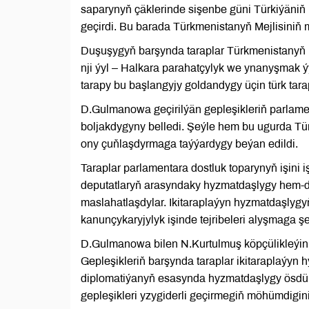
saparynyň çäklerinde sişenbe güni Türkiýäniň 
geçirdi. Bu barada Türkmenistanyň Mejlisiniň 
Duşuşygyň barşynda taraplar Türkmenistanyň
nji ýyl – Halkara parahatçylyk we ynanyşmak 
tarapy bu başlangyjy goldandygy üçin türk tar
D.Gulmanowa geçirilýän gepleşikleriň parlame
boljakdygyny belledi. Şeýle hem bu ugurda Tü
ony çuňlaşdyrmaga taýýardygy beýan edildi.
Taraplar parlamentara dostluk toparynyň işini 
deputatlaryň arasyndaky hyzmatdaşlygy hem-de
maslahatlaşdylar. Ikitaraplaýyn hyzmatdaşlyg
kanunçykaryjylyk işinde tejribeleri alyşmaga şe
D.Gulmanowa bilen N.Kurtulmuş köpçülikleýin ha
Gepleşikleriň barşynda taraplar ikitaraplaýyn
diplomatiýanyň esasynda hyzmatdaşlygy ösdürm
gepleşikleri yzygiderli geçirmegiň möhümdigini 