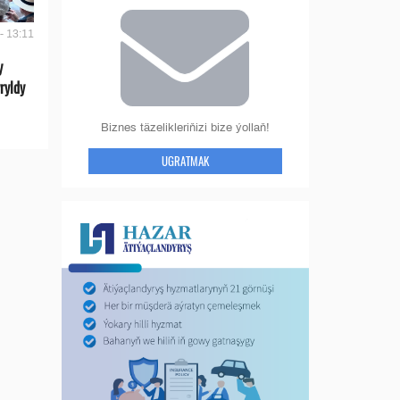
- 13:11
y
ryldy
Biznes täzelikleriňizi bize ýollaň!
UGRATMAK