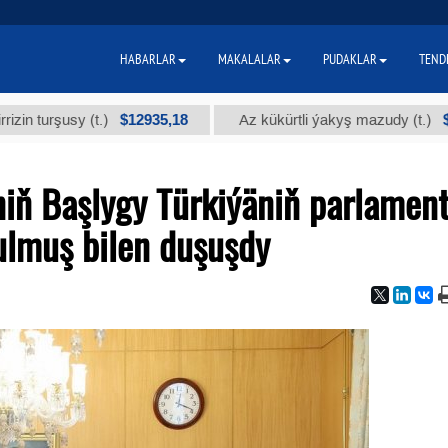
HABARLAR
MAKALALAR
PUDAKLAR
TEND
$12935,18
$300
şusy (t.)
Az kükürtli ýakyş mazudy (t.)
niň Başlygy Türkiýäniň parlamen
lmuş bilen duşuşdy