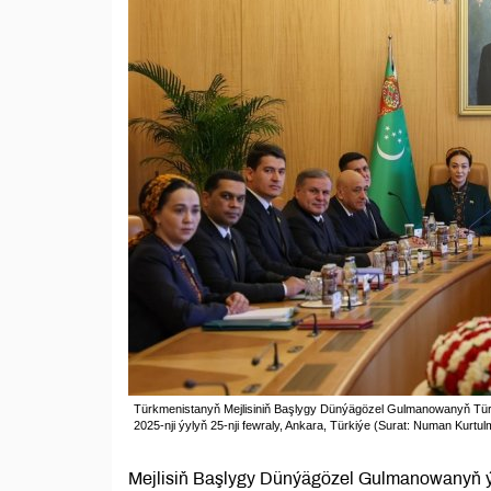
Türkmenistanyň Mejlisiniň Başlygy Dünýägözel Gulmanowanyň Türki
2025-nji ýylyň 25-nji fewraly, Ankara, Türkiýe (Surat: Numan Kurt
Mejlisiň Başlygy Dünýägözel Gulmanowanyň ýo