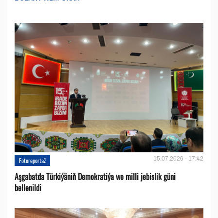
15.07.2026 - 17:42
Fotoreportaž
Aşgabatda Türkiýäniň Demokratiýa we milli jebislik güni
bellenildi