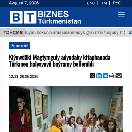
Awgust 7, 2026
ENG
TM
РУС
Toggl
navig
$12935
TDHÇMB
Buýan köküniň arassalanmadyk glisirrizin turşusy (t.)
Fotoreportaž
Kiýewdäki Magtymguly adyndaky kitaphanada
Türkmen halysynyň baýramy bellenildi
12:13
26.05.2025