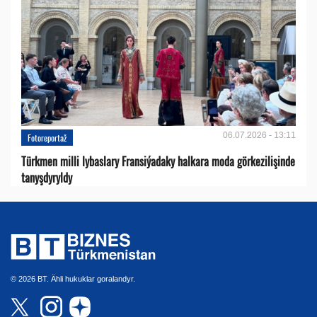
06.07.2026 - 13:11
Fotoreportaž
Türkmen milli lybaslary Fransiýadaky halkara moda görkezilişinde
tanyşdyryldy
© 2026 BT. Ähli hukuklar goralandyr.