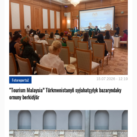
15.07.2026 - 12:19
Fotoreportaž
“Tourism Malaysia” Türkmenistanyň syýahatçylyk bazaryndaky
ornuny berkidýär