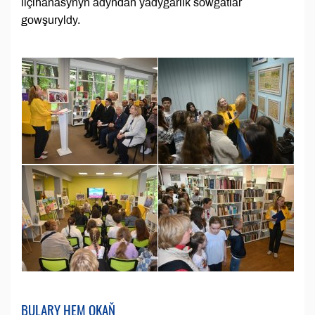
ilçihanasynyň adyndan ýadygärlik sowgatlar
gowşuryldy.
BULARY HEM OKAŇ