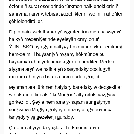
özleriniň surat eserlerinde türkmen halk ertekileriniň
gahrymanlaryny, tebigat gözelliklerini we milli äheňleri
şöhlelendirdiler.
Diplomatik wekilhananyň işgärleri türkmen halysynyň
halkyň medeniýetinde eýeleýän orny, onuň
ÝUNESKO-nyň gymmatlygy hökmünde ykrar edilmegi
hem-de milli buýsanjyň nyşany hökmünde bu
baýramyň ähmiýeti barada gürrüň berdiler. Medeni
alyşmalaryň we halklaryň arasyndaky dostlugyň
möhüm ähmiýeti barada hem durlup geçildi.
Myhmanlara türkmen halylary baradaky wideoşekiller
we ukrain dilindäki “Iki Mergen” atly erteki ýazgysy
görkezildi. Şeýle hem amaly-haşam sungatynyň
sergisi we Magtymgulynyň muzeý otagy boýunça
tanyşdyrylyş gezelenji guraldy.
Çäräniň ahyrynda ýaşlara Türkmenistanyň