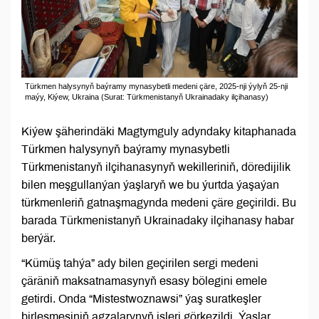
Türkmen halysynyň baýramy mynasybetli medeni çäre, 2025-nji ýylyň 25-nji
maýy, Kiýew, Ukraina (Surat: Türkmenistanyň Ukrainadaky ilçihanasy)
Kiýew şäherindäki Magtymguly adyndaky kitaphanada
Türkmen halysynyň baýramy mynasybetli
Türkmenistanyň ilçihanasynyň wekilleriniň, döredijilik
bilen meşgullanýan ýaşlaryň we bu ýurtda ýaşaýan
türkmenleriň gatnaşmagynda medeni çäre geçirildi. Bu
barada Türkmenistanyň Ukrainadaky ilçihanasy habar
berýär.
“Kümüş tahýa” ady bilen geçirilen sergi medeni
çäräniň maksatnamasynyň esasy bölegini emele
getirdi. Onda “Mistestwoznawsi” ýaş suratkeşler
birleşmesiniň agzalarynyň işleri görkezildi. Ýaşlar