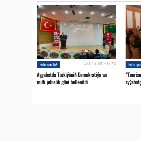
15.07.2026 - 17:42
Fotoreportaž
Fotorepo
Aşgabatda Türkiýäniň Demokratiýa we
“Touris
milli jebislik güni bellenildi
syýahat