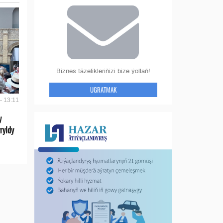
Biznes täzelikleriňizi bize ýollaň!
UGRATMAK
- 13:11
y
ryldy