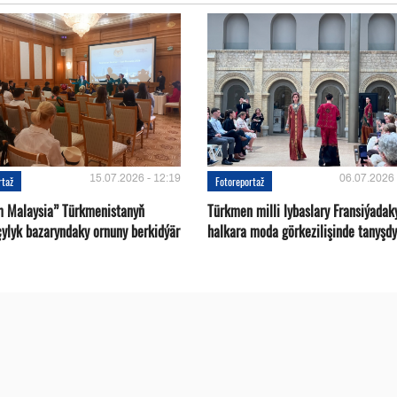
15.07.2026 - 12:19
06.07.2026 
rtaž
Fotoreportaž
m Malaysia” Türkmenistanyň
Türkmen milli lybaslary Fransiýadak
çylyk bazaryndaky ornuny berkidýär
halkara moda görkezilişinde tanyşdy