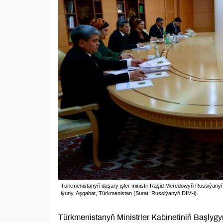
Türkmenistanyň daşary işler ministri Raşid Meredowyň Russiýanyň d
iýuny, Aşgabat, Türkmenistan (Surat: Russiýanyň DIM-i).
Türkmenistanyň Ministrler Kabinetiniň Başlygy