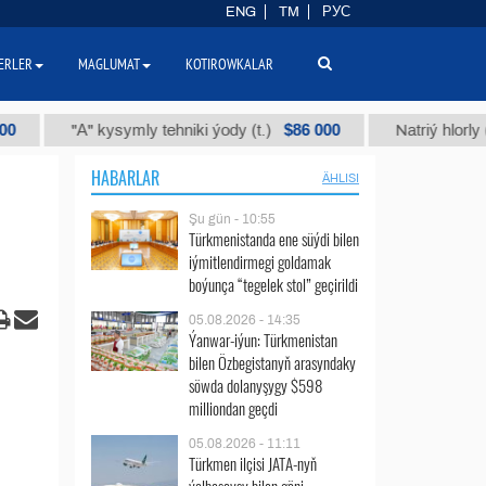
ENG
TM
РУС
ERLER
MAGLUMAT
KOTIROWKALAR
$86 000
"А" kysymly tehniki ýody (t.)
Natriý hlorly (nahar d
HABARLAR
ÄHLISI
Şu gün - 10:55
Türkmenistanda ene süýdi bilen
iýmitlendirmegi goldamak
boýunça “tegelek stol” geçirildi
05.08.2026 - 14:35
Ýanwar-iýun: Türkmenistan
bilen Özbegistanyň arasyndaky
söwda dolanyşygy $598
milliondan geçdi
05.08.2026 - 11:11
Türkmen ilçisi JATA-nyň