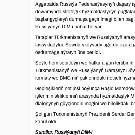
Aşgabatda Russiýa Federasiýasynyň daşary işle
dowamynda strategik hyzmatdaşlygyň pugtalan
başlangyçlaryň durmuşa geçirilmegi bilen bag
Russiýanyň DIM-i habar berýär.
Taraplar Türkmenistanyň we Russiýanyň aras
tassykladylar. Söwda-ykdysady ugurda özara g
ösdürmäge aýratyn üns berildi.
Şeýle hem sebitleýin we halkara gün tertibiniň 
Türkmenistanyň we Russiýanyň Garaşsyz Döwlet
formaty we BMG-niň çäklerindäki netijeli hyzma
Gepleşikleriň netijesi boýunça Raşid Meredow
işler ministrlikleriniň arasynda hyzmatdaşly
dialogynyň güýçlendirilmegini we bilelikdäki 
Şol gün Türkmenistanyň Prezidenti Serdar Be
kabul etdi.
Suratlar: Russiýanyň DIM-i