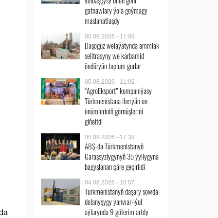
ýolbaşçysy bilen göni
gatnawlary ýola goýmagy
maslahatlaşdy
05.08.2026 - 11:09
Daşoguz welaýatynda ammiak
selitrasyny we karbamid
öndürýän toplum gurlar
05.08.2026 - 11:02
“AgroEksport” kompaniýasy
Türkmenistana iberýän un
önümleriniň görnüşlerini
giňeltdi
04.08.2026 - 17:38
ABŞ-da Türkmenistanyň
Garaşsyzlygynyň 35 ýyllygyna
bagyşlanan çäre geçirildi
04.08.2026 - 16:57
Türkmenistanyň daşary söwda
dolanyşygy ýanwar-iýul
aýlarynda 9 göterim artdy
nda