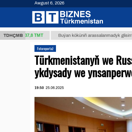
Awgust 6, 2026
37,8 ТМТ
g.)
TDHÇMB
Buýan köküniň arassalanmadyk glisirrizin turşu
Fotoreportaž
Türkmenistanyň we Russi
ykdysady we ynsanperwe
19:50
25.06.2025