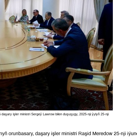
aşary işler ministri Sergeý Lawrow bilen duşuşygy, 2025-nji ýylyň 25-nji
nyň orunbasary, daşary işler ministri Raşid Meredow 25-nji iýu