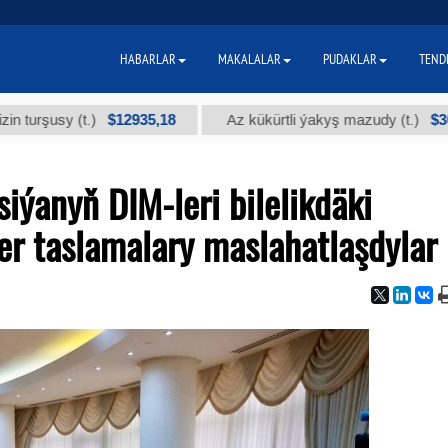
HABARLAR
MAKALALAR
PUDAKLAR
TEND
$12935,18
$300
sy (t.)
Az kükürtli ýakyş mazudy (t.)
ýanyň DIM-leri bilelikdäki
r taslamalary maslahatlaşdylar