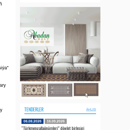
ň
iýa”
ary
TENDERLER
wy
ÄHLISI
06.08.2026
16.09.2026
“Türkmengallaönümleri” döwlet birleşigi