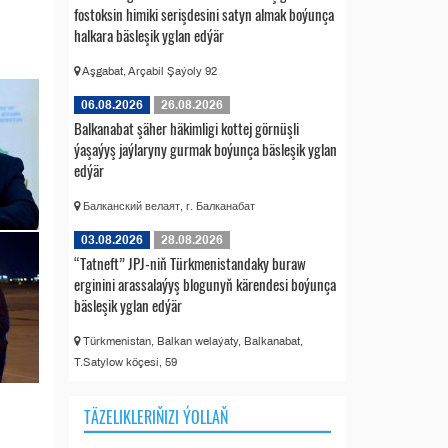
fostoksin himiki serişdesini satyn almak boýunça
halkara bäsleşik yglan edýär
Aşgabat, Arçabil Şaýoly 92
06.08.2026
26.08.2026
Balkanabat şäher häkimligi kottej görnüşli
ýaşaýyş jaýlaryny gurmak boýunça bäsleşik yglan
edýär
Балканский велаят, г. Балканабат
03.08.2026
28.08.2026
“Tatneft” JPJ-niň Türkmenistandaky buraw
erginini arassalaýyş blogunyň kärendesi boýunça
bäsleşik yglan edýär
Türkmenistan, Balkan welaýaty, Balkanabat,
T.Satylow köçesi, 59
TÄZELIKLERIŇIZI ÝOLLAŇ