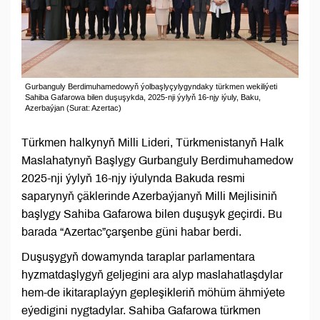
Gurbanguly Berdimuhamedowyň ýolbaşlyçylygyndaky türkmen wekiliýeti
Sahiba Gafarowa bilen duşuşykda, 2025-nji ýylyň 16-njy iýuly, Baku,
Azerbaýjan (Surat: Azertac)
Türkmen halkynyň Milli Lideri, Türkmenistanyň Halk
Maslahatynyň Başlygy Gurbanguly Berdimuhamedow
2025-nji ýylyň 16-njy iýulynda Bakuda resmi
saparynyň çäklerinde Azerbaýjanyň Milli Mejlisiniň
başlygy Sahiba Gafarowa bilen duşuşyk geçirdi. Bu
barada “Azertac”çarşenbe güni habar berdi.
Duşuşygyň dowamynda taraplar parlamentara
hyzmatdaşlygyň geljegini ara alyp maslahatlaşdylar
hem-de ikitaraplaýyn gepleşikleriň möhüm ähmiýete
eýedigini nygtadylar. Sahiba Gafarowa türkmen