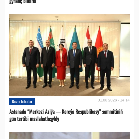
gynanç bildirdi
01.08.2026 - 14:14
Resmi habarlar
Astanada “Merkezi Aziýa — Koreýa Respublikasy” sammitiniň
gün tertibi maslahatlaşyldy