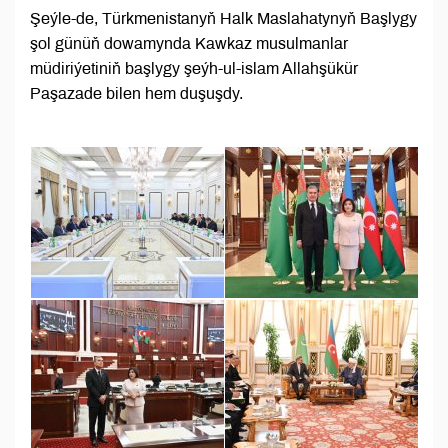
Şeýle-de, Türkmenistanyň Halk Maslahatynyň Başlygy
şol günüň dowamynda Kawkaz musulmanlar
müdiriýetiniň başlygy şeýh-ul-islam Allahşükür
Paşazade bilen hem duşuşdy.