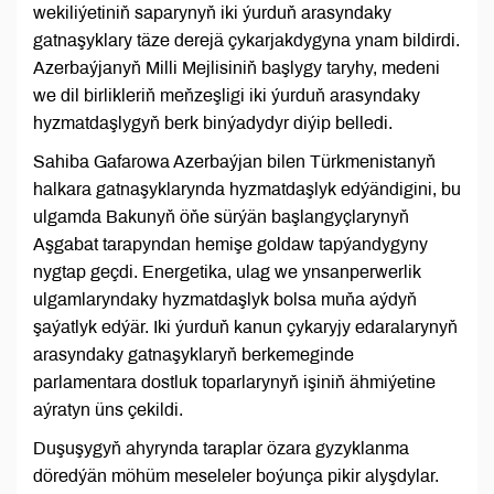
wekiliýetiniň saparynyň iki ýurduň arasyndaky
gatnaşyklary täze derejä çykarjakdygyna ynam bildirdi.
Azerbaýjanyň Milli Mejlisiniň başlygy taryhy, medeni
we dil birlikleriň meňzeşligi iki ýurduň arasyndaky
hyzmatdaşlygyň berk binýadydyr diýip belledi.
Sahiba Gafarowa Azerbaýjan bilen Türkmenistanyň
halkara gatnaşyklarynda hyzmatdaşlyk edýändigini, bu
ulgamda Bakunyň öňe sürýän başlangyçlarynyň
Aşgabat tarapyndan hemişe goldaw tapýandygyny
nygtap geçdi. Energetika, ulag we ynsanperwerlik
ulgamlaryndaky hyzmatdaşlyk bolsa muňa aýdyň
şaýatlyk edýär. Iki ýurduň kanun çykaryjy edaralarynyň
arasyndaky gatnaşyklaryň berkemeginde
parlamentara dostluk toparlarynyň işiniň ähmiýetine
aýratyn üns çekildi.
Duşuşygyň ahyrynda taraplar özara gyzyklanma
döredýän möhüm meseleler boýunça pikir alyşdylar.