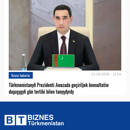
01.08.2026 - 12:04
Resmi habarlar
Türkmenistanyň Prezidenti Awazada geçiriljek konsultatiw
duşuşygyň gün tertibi bilen tanyşdyrdy