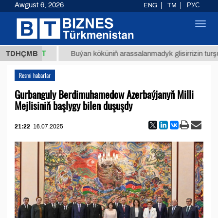
Awgust 6, 2026
ENG
TM
РУС
Toggl
navig
37,8 ТМТ
TDHÇMB
Buýan köküniň arassalanmadyk glisirrizin turşusy (t
Resmi habarlar
Gurbanguly Berdimuhamedow Azerbaýjanyň Milli
Mejlisiniň başlygy bilen duşuşdy
21:22
16.07.2025