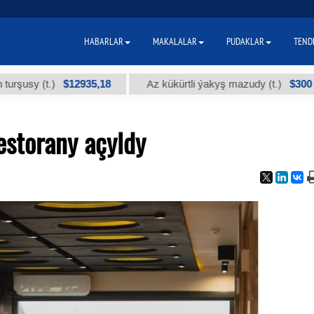
HABARLAR
MAKALALAR
PUDAKLAR
TEND
$12935,18
$300
 (t.)
Az kükürtli ýakyş mazudy (t.)
estorany açyldy