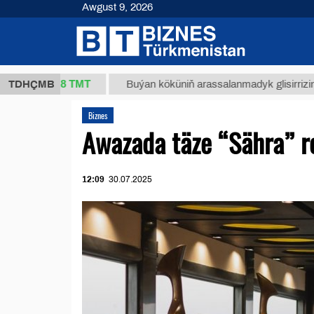
Awgust 9, 2026
37,8 ТМТ
)
TDHÇMB
Buýan köküniň arassalanmadyk glisirrizin turşusy
Biznes
Awazada täze “Sähra” r
12:09
30.07.2025