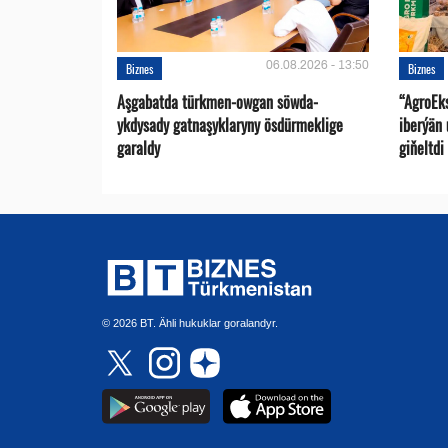
06.08.2026 - 13:50
Biznes
Biznes
Aşgabatda türkmen-owgan söwda-
“AgroEk
ykdysady gatnaşyklaryny ösdürmeklige
iberýän 
garaldy
giňeltdi
© 2026 BT. Ähli hukuklar goralandyr.