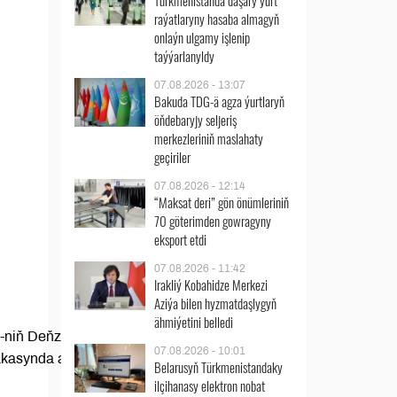
Türkmenistanda daşary ýurt
raýatlaryny hasaba almagyň
onlaýn ulgamy işlenip
taýýarlanyldy
07.08.2026 - 13:07
Bakuda TDG-ä agza ýurtlaryň
öňdebaryjy seljeriş
merkezleriniň maslahaty
geçiriler
07.08.2026 - 12:14
“Maksat deri” gön önümleriniň
70 göterimden gowragyny
eksport etdi
07.08.2026 - 11:42
Irakliý Kobahidze Merkezi
Aziýa bilen hyzmatdaşlygyň
ähmiýetini belledi
MG-niň Deňze çykalgasy
07.08.2026 - 10:01
asynda amatly ýerleşişi bilen
Belarusyň Türkmenistandaky
ilçihanasy elektron nobat