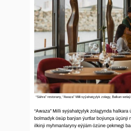
“Sähra” restorany, “Awaza” Milli syýahatçylyk zolagy, Balkan wela
“Awaza” Milli syýahatçylyk zolagynda halkara 
bolmadyk ösüp barýan ýurtlar boýunça üçünji 
ilkinji myhmanlaryny eýýäm özüne çekmegi ba