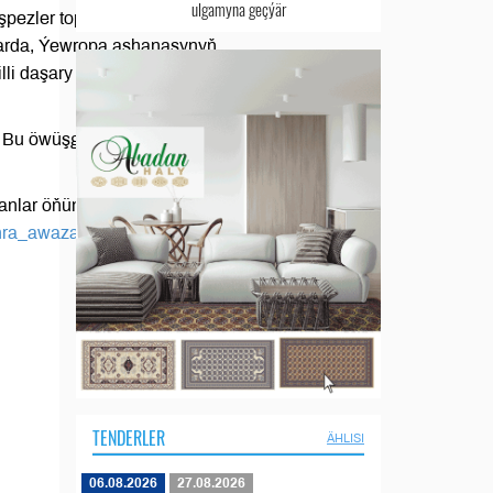
ulgamyna geçýär
şpezler topary tarapyndan
atarda, Ýewropa aşhanasynyň
lli daşary ýurt önümleri hem
. Bu öwüşginler deňziň aram
manlar öňünden ýer bellemek
ra_awaza
arkaly habarlaşyp
TENDERLER
ÄHLISI
06.08.2026
27.08.2026