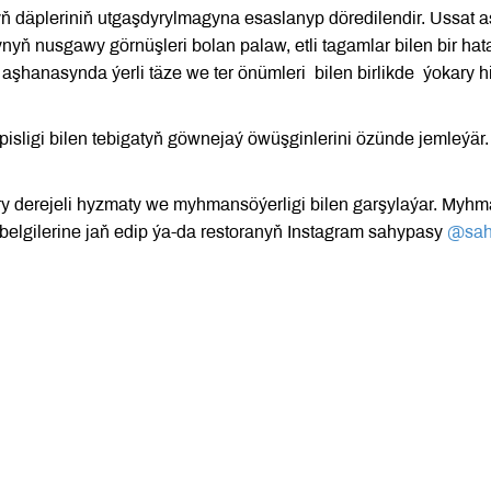
däpleriniň utgaşdyrylmagyna esaslanyp döredilendir. Ussat a
yň nusgawy görnüşleri bolan palaw, etli tagamlar bilen bir h
aşhanasynda ýerli täze we ter önümleri bilen birlikde ýokary hi
pisligi bilen tebigatyň göwnejaý öwüşginlerini özünde jemleýär
y derejeli hyzmaty we myhmansöýerligi bilen garşylaýar. Myh
 belgilerine jaň edip ýa-da restoranyň Instagram sahypasy
@sah