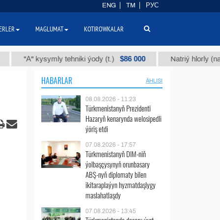
ENG
TM
РУС
ERLER
MAGLUMAT
KOTIROWKALAR
$86 000
"А" kysymly tehniki ýody (t.)
Natriý hlorly (nahar duz
HABARLAR
ÄHLISI
08.08.2026 - 11:23
Türkmenistanyň Prezidenti
Hazaryň kenarynda welosipedli
ýöriş etdi
07.08.2026 - 17:57
Türkmenistanyň DIM-niň
ýolbaşçysynyň orunbasary
ABŞ-nyň diplomaty bilen
ikitaraplaýyn hyzmatdaşlygy
maslahatlaşdy
07.08.2026 - 13:45