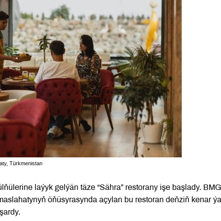
ýaty, Türkmenistan
ülňülerine laýyk gelýän täze “Sähra” restorany işe başlady. B
maslahatynyň öňüsyrasynda açylan bu restoran deňziň kenar ýak
şardy.