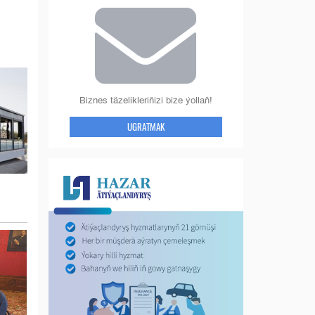
Biznes täzelikleriňizi bize ýollaň!
UGRATMAK