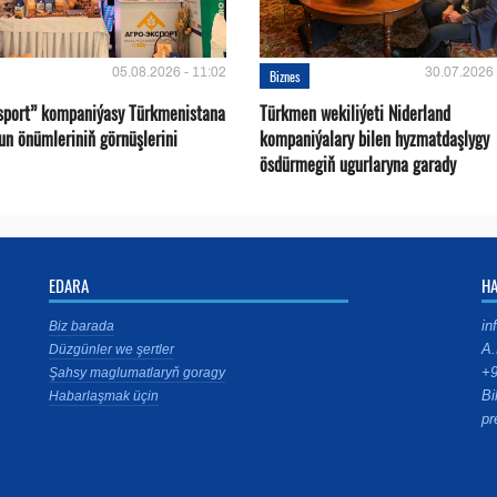
05.08.2026 - 11:02
30.07.2026 
Biznes
sport” kompaniýasy Türkmenistana
Türkmen wekiliýeti Niderland
un önümleriniň görnüşlerini
kompaniýalary bilen hyzmatdaşlygy
ösdürmegiň ugurlaryna garady
EDARA
H
in
Biz barada
A.
Düzgünler we şertler
+9
Şahsy maglumatlaryň goragy
Bi
Habarlaşmak üçin
pr