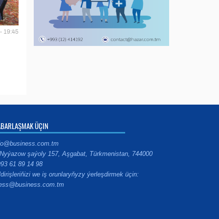
- 19:45
ABARLAŞMAK ÜÇIN
fo@business.com.tm
Nyýazow şaýoly 157, Aşgabat, Türkmenistan, 744000
93 61 89 14 98
ldirişleriňizi we iş orunlaryňyzy ýerleşdirmek üçin:
ess@business.com.tm