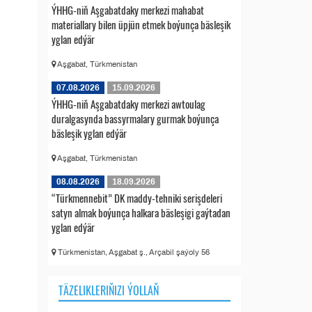
ÝHHG-niň Aşgabatdaky merkezi mahabat
materiallary bilen üpjün etmek boýunça bäsleşik
yglan edýär
Aşgabat, Türkmenistan
07.08.2026
15.09.2026
ÝHHG-niň Aşgabatdaky merkezi awtoulag
duralgasynda bassyrmalary gurmak boýunça
bäsleşik yglan edýär
Aşgabat, Türkmenistan
08.08.2026
18.09.2026
“Türkmennebit” DK maddy-tehniki serişdeleri
satyn almak boýunça halkara bäsleşigi gaýtadan
yglan edýär
Türkmenistan, Aşgabat ş., Arçabil şaýoly 56
TÄZELIKLERIŇIZI ÝOLLAŇ