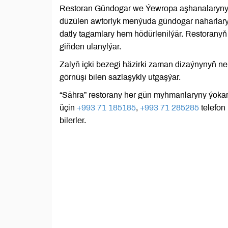
Restoran Gündogar we Ýewropa aşhanalarynyň 
düzülen awtorlyk menýuda gündogar naharlaryn
datly tagamlary hem hödürlenilýär. Restoranyň 
giňden ulanylýar.
Zalyň içki bezegi häzirki zaman dizaýnynyň ne
görnüşi bilen sazlaşykly utgaşýar.
“Sähra” restorany her gün myhmanlaryny ýokar
üçin
+993 71 185185
,
+993 71 285285
telefon
bilerler.