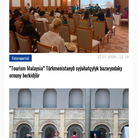
15.07.2026 - 12:19
Fotoreportaž
“Tourism Malaysia” Türkmenistanyň syýahatçylyk bazaryndaky
ornuny berkidýär