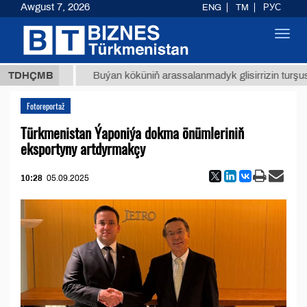
Awgust 7, 2026
ENG
TM
РУС
Toggl
navig
,8 ТМТ
TDHÇMB
Buýan köküniň arassalanmadyk glisirrizin turşusy (t.)
Fotoreportaž
Türkmenistan Ýaponiýa dokma önümleriniň
eksportyny artdyrmakçy
10:28
05.09.2025