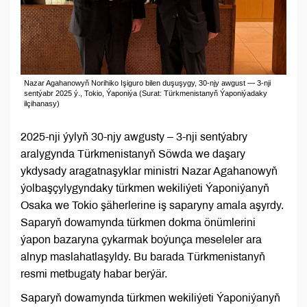
Nazar Agahanowyň Norihiko Işiguro bilen duşuşygy, 30-njy awgust — 3-nji
sentýabr 2025 ý., Tokio, Ýaponiýa (Surat: Türkmenistanyň Ýaponiýadaky
ilçihanasy)
2025-nji ýylyň 30-njy awgusty – 3-nji sentýabry
aralygynda Türkmenistanyň Söwda we daşary
ykdysady aragatnaşyklar ministri Nazar Agahanowyň
ýolbaşçylygyndaky türkmen wekiliýeti Ýaponiýanyň
Osaka we Tokio şäherlerine iş saparyny amala aşyrdy.
Saparyň dowamynda türkmen dokma önümlerini
ýapon bazaryna çykarmak boýunça meseleler ara
alnyp maslahatlaşyldy. Bu barada Türkmenistanyň
resmi metbugaty habar berýär.
Saparyň dowamynda türkmen wekiliýeti Ýaponiýanyň