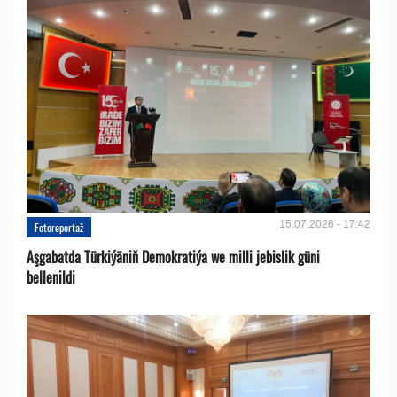
15.07.2026 - 17:42
Fotoreportaž
Aşgabatda Türkiýäniň Demokratiýa we milli jebislik güni
bellenildi