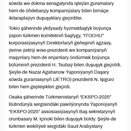
söwda we dokma senagatynda işleýän guramalary
hem-de öňdebaryjy kompaniýalary bilen birnäçe
ikitaraplaýyn duşuşyklary geçirdiler.
Tokio şäherinde ykdysady hyzmatdaşlyk boýunça
ýapon-türkmen komitetiniň başlygy, “ITOCHU”
korporasiýasynyň Direktorlaryň geňeşiniň agzasy,
ýerine ýetiriji wise-prezidenti we kompaniýanyň
maşynlary hem-de enjamlary öndürmek boýunça
bölüminiň prezidenti H. Tsubaý bilen duşuşyk geçirildi.
Şeýle-de Nazar Agahanow Ýaponiýanyň Daşary
söwda guramasynyň (JETRO) prezidenti N. Işiguro
bilen hem gepleşikleri geçirdi.
Osaka şäherinde Türkmenistanyň “EKSPO-2025”
Bütindünýä sergisindäki pawilýonynda Ýaponiýanyň
“EKSPO-2025” assosiasiýasynyň Baş sekretarynyň
orunbasary M. Içinoki bilen duşuşyk boldy. Şeýle-de
türkmen wekiliýeti sergidäki Saud Arabystany