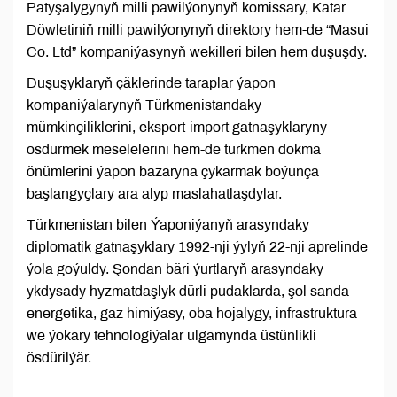
Patyşalygynyň milli pawilýonynyň komissary, Katar
Döwletiniň milli pawilýonynyň direktory hem-de “Masui
Co. Ltd” kompaniýasynyň wekilleri bilen hem duşuşdy.
Duşuşyklaryň çäklerinde taraplar ýapon
kompaniýalarynyň Türkmenistandaky
mümkinçiliklerini, eksport-import gatnaşyklaryny
ösdürmek meselelerini hem-de türkmen dokma
önümlerini ýapon bazaryna çykarmak boýunça
başlangyçlary ara alyp maslahatlaşdylar.
Türkmenistan bilen Ýaponiýanyň arasyndaky
diplomatik gatnaşyklary 1992-nji ýylyň 22-nji aprelinde
ýola goýuldy. Şondan bäri ýurtlaryň arasyndaky
ykdysady hyzmatdaşlyk dürli pudaklarda, şol sanda
energetika, gaz himiýasy, oba hojalygy, infrastruktura
we ýokary tehnologiýalar ulgamynda üstünlikli
ösdürilýär.