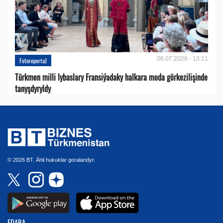
06.07.2026 - 13:11
Fotoreportaž
Türkmen milli lybaslary Fransiýadaky halkara moda görkezilişinde
tanyşdyryldy
© 2026 BT. Ähli hukuklar goralandyr.
EDARA