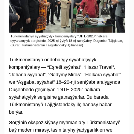
Türkmenistanyň syýahatçylyk kompaniýalary "DITE-2025" halkara
syýahatçylyk sergisinde, 2025-nji ýylyň 18-nji sentýabry, Duşenbe, Täjigistan,
(Surat: Türkmenistanyň Täjigistandaky ilçihanasy)
Türkmenistanyň öňdebaryjy syýahatçylyk
kompaniýalary — “Eşretli syýahat”, “Hazar Travel”,
“Jahana syýahat”, “Gadymy Miras”, “Halkara syýahat”
we “Aşgabat syýahat” 18–20-nji sentýabr aralygynda
Duşenbede geçirilýän “DITE-2025” halkara
syýahatçylyk sergisine gatnaşýarlar. Bu barada
Türkmenistanyň Täjigistandaky ilçihanasy habar
berýär.
Serginiň ekspozisiýasy myhmanlary Türkmenistanyň
baý medeni mirasy, täsin taryhy ýadygärlikleri we