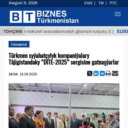
Awgust 8, 2026
ENG
TM
РУС
Toggl
navig
$12935,18
TDHÇMB
Buýan köküniň arassalanmadyk glisirrizin turşusy (t.)
Fotoreportaž
Türkmen syýahatçylyk kompaniýalary
Täjigistandaky “DITE-2025” sergisinе gatnaşýarlar
16:54
18.09.2025