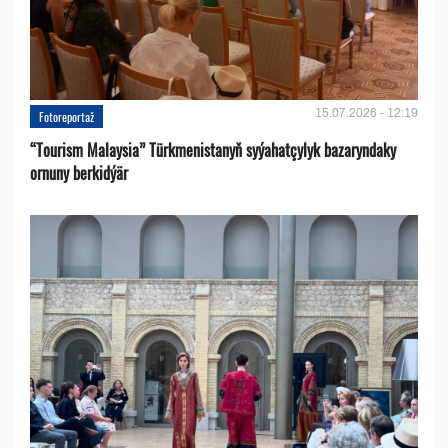
15.07.2026 - 12:19
Fotoreportaž
“Tourism Malaysia” Türkmenistanyň syýahatçylyk bazaryndaky
ornuny berkidýär