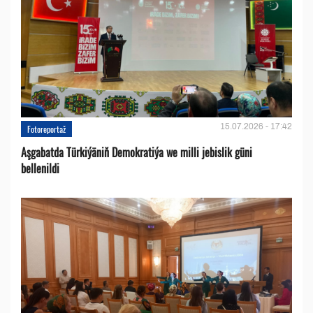
15.07.2026 - 17:42
Fotoreportaž
Aşgabatda Türkiýäniň Demokratiýa we milli jebislik güni
bellenildi