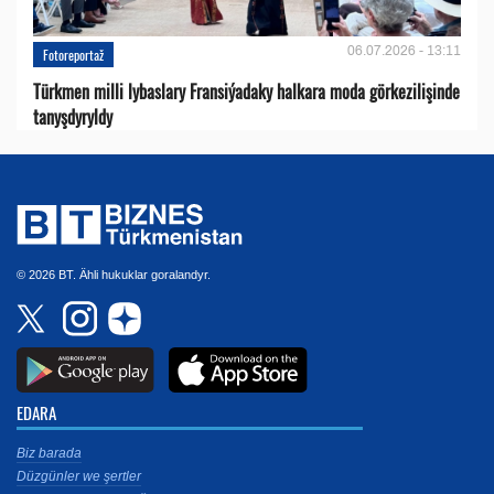
06.07.2026 - 13:11
Fotoreportaž
Türkmen milli lybaslary Fransiýadaky halkara moda görkezilişinde
tanyşdyryldy
© 2026 BT. Ähli hukuklar goralandyr.
EDARA
Biz barada
Düzgünler we şertler