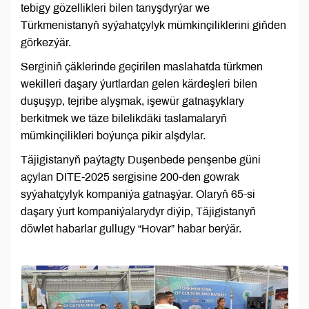
tebigy gözellikleri bilen tanyşdyrýar we
Türkmenistanyň syýahatçylyk mümkinçiliklerini giňden
görkezýär.
Serginiň çäklerinde geçirilen maslahatda türkmen
wekilleri daşary ýurtlardan gelen kärdeşleri bilen
duşuşyp, tejribe alyşmak, işewür gatnaşyklary
berkitmek we täze bilelikdäki taslamalaryň
mümkinçilikleri boýunça pikir alşdylar.
Täjigistanyň paýtagty Duşenbede penşenbe güni
açylan DITE-2025 sergisine 200-den gowrak
syýahatçylyk kompaniýa gatnaşýar. Olaryň 65-si
daşary ýurt kompaniýalarydyr diýip, Täjigistanyň
döwlet habarlar gullugy “Hovar” habar berýär.