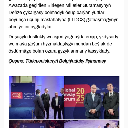
Awazada geçirilen Birleşen Milletler Guramasynyň
Deňze çykalgasy bolmadyk ösüp barýan ýurtlar
boýunça üçünji maslahatyna (LLDC3) gatnaşmagynyň
ähmiýetini nygtadylar.
Duşuşyk dostlukly we işjeň ýagdaýda geçip, ykdysady
we maýa goýum hyzmatdaşlygy mundan beýläk-de
ösdürmäge bolan özara gyzyklanmany tassyklady.
Çeşme: Türkmenistanyň Belgiýadaky Ilçihanasy