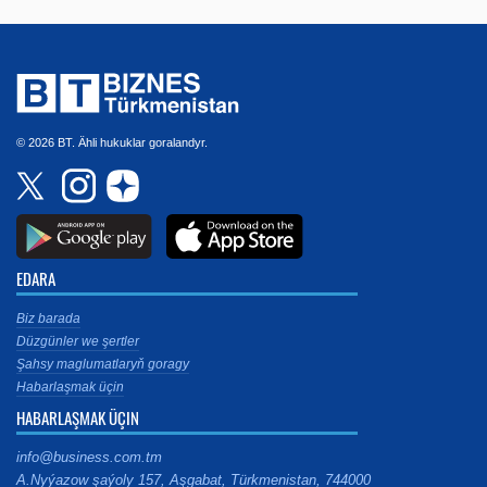
© 2026 BT. Ähli hukuklar goralandyr.
EDARA
Biz barada
Düzgünler we şertler
Şahsy maglumatlaryň goragy
Habarlaşmak üçin
HABARLAŞMAK ÜÇIN
info@business.com.tm
A.Nyýazow şaýoly 157, Aşgabat, Türkmenistan, 744000