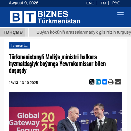
Awgust 9, 2026
ENG
TM
РУС
Toggl
navig
8 ТМТ
TDHÇMB
Buýan köküniň arassalanmadyk glisirrizin turşusy (t.)
Fotoreportaž
Türkmenistanyň Maliýe ministri halkara
hyzmatdaşlyk boýunça Ýewrokomissar bilen
duşuşdy
14:13
13.10.2025