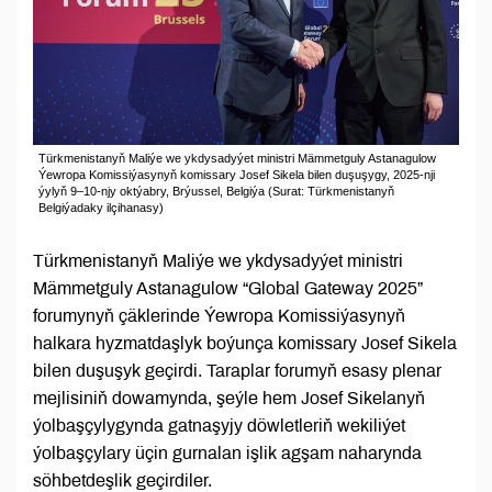
Türkmenistanyň Maliýe we ykdysadyýet ministri Mämmetguly Astanagulow
Ýewropa Komissiýasynyň komissary Josef Sikela bilen duşuşygy, 2025-nji
ýylyň 9–10-njy oktýabry, Brýussel, Belgiýa (Surat: Türkmenistanyň
Belgiýadaky ilçihanasy)
Türkmenistanyň Maliýe we ykdysadyýet ministri
Mämmetguly Astanagulow “Global Gateway 2025”
forumynyň çäklerinde Ýewropa Komissiýasynyň
halkara hyzmatdaşlyk boýunça komissary Josef Sikela
bilen duşuşyk geçirdi. Taraplar forumyň esasy plenar
mejlisiniň dowamynda, şeýle hem Josef Sikelanyň
ýolbaşçylygynda gatnaşyjy döwletleriň wekiliýet
ýolbaşçylary üçin gurnalan işlik agşam naharynda
söhbetdeşlik geçirdiler.