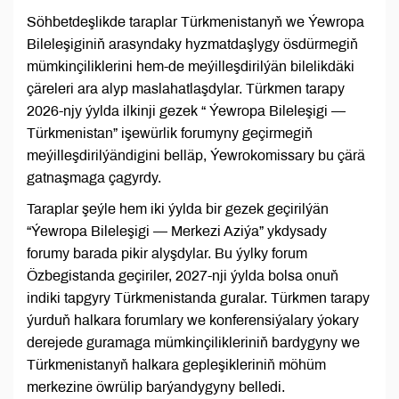
Söhbetdeşlikde taraplar Türkmenistanyň we Ýewropa
Bileleşiginiň arasyndaky hyzmatdaşlygy ösdürmegiň
mümkinçiliklerini hem-de meýilleşdirilýän bilelikdäki
çäreleri ara alyp maslahatlaşdylar. Türkmen tarapy
2026-njy ýylda ilkinji gezek “ Ýewropa Bileleşigi —
Türkmenistan” işewürlik forumyny geçirmegiň
meýilleşdirilýändigini belläp, Ýewrokomissary bu çärä
gatnaşmaga çagyrdy.
Taraplar şeýle hem iki ýylda bir gezek geçirilýän
“Ýewropa Bileleşigi — Merkezi Aziýa” ykdysady
forumy barada pikir alyşdylar. Bu ýylky forum
Özbegistanda geçiriler, 2027-nji ýylda bolsa onuň
indiki tapgyry Türkmenistanda guralar. Türkmen tarapy
ýurduň halkara forumlary we konferensiýalary ýokary
derejede guramaga mümkinçilikleriniň bardygyny we
Türkmenistanyň halkara gepleşikleriniň möhüm
merkezine öwrülip barýandygyny belledi.