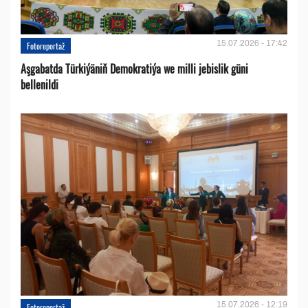
15.07.2026 - 17:42
Fotoreportaž
Aşgabatda Türkiýäniň Demokratiýa we milli jebislik güni
bellenildi
15.07.2026 - 12:19
Fotoreportaž