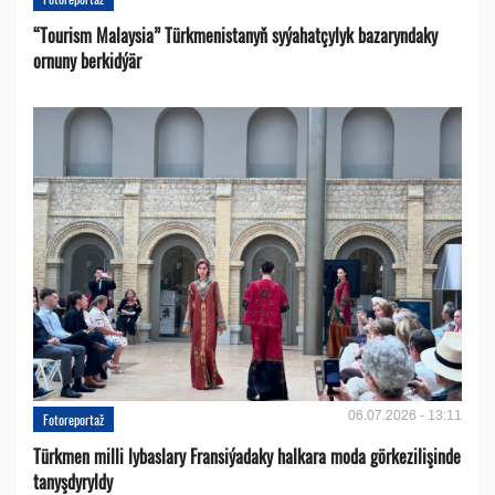
“Tourism Malaysia” Türkmenistanyň syýahatçylyk bazaryndaky
ornuny berkidýär
06.07.2026 - 13:11
Fotoreportaž
Türkmen milli lybaslary Fransiýadaky halkara moda görkezilişinde
tanyşdyryldy