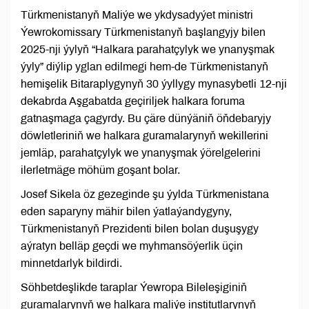
Türkmenistanyň Maliýe we ykdysadyýet ministri
Ýewrokomissary Türkmenistanyň başlangyjy bilen
2025-nji ýylyň “Halkara parahatçylyk we ynanyşmak
ýyly” diýlip yglan edilmegi hem-de Türkmenistanyň
hemişelik Bitaraplygynyň 30 ýyllygy mynasybetli 12-nji
dekabrda Aşgabatda geçiriljek halkara foruma
gatnaşmaga çagyrdy. Bu çäre dünýäniň öňdebaryjy
döwletleriniň we halkara guramalarynyň wekillerini
jemläp, parahatçylyk we ynanyşmak ýörelgelerini
ilerletmäge möhüm goşant bolar.
Josef Sikela öz gezeginde şu ýylda Türkmenistana
eden saparyny mähir bilen ýatlaýandygyny,
Türkmenistanyň Prezidenti bilen bolan duşuşygy
aýratyn belläp geçdi we myhmansöýerlik üçin
minnetdarlyk bildirdi.
Söhbetdeşlikde taraplar Ýewropa Bileleşiginiň
guramalarynyň we halkara maliýe institutlarynyň