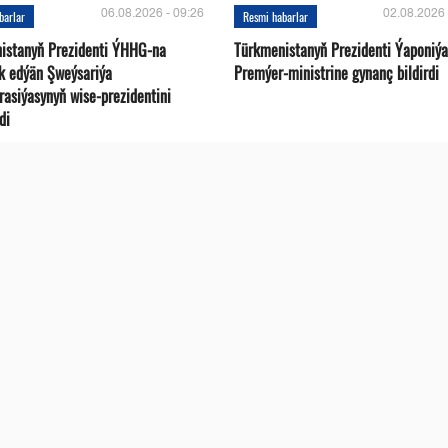
06.08.2026 - 09:26
02.08.2026 
barlar
Resmi habarlar
istanyň Prezidenti ÝHHG-na
Türkmenistanyň Prezidenti Ýaponiý
yk edýän Şweýsariýa
Premýer-ministrine gynanç bildirdi
rasiýasynyň wise-prezidentini
di