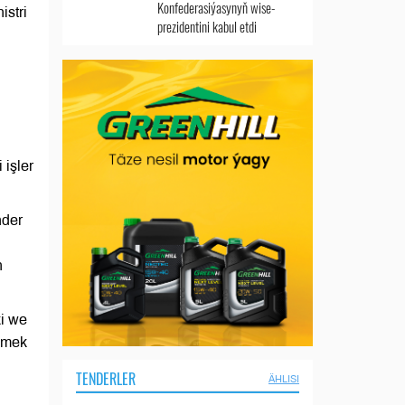
Konfederasiýasynyň wise-
istri
prezidentini kabul etdi
 işler
nder
n
ki we
şmek
TENDERLER
ÄHLISI