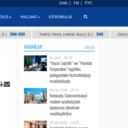
ENG
TM
РУС
ERLER
MAGLUMAT
KOTIROWKALAR
6 000
$40
Natriý hlorly (nahar duzy) (t.)
Garyşyk paraf
HABARLAR
ÄHLISI
Şu gün - 09:32
“Hazar Logistik” we “Hyundai
Corporation” logistika
pudagyndaky hyzmatdaşlygy
maslahatlaşdy
06.08.2026 - 16:30
Buharada Türkmenistanyň
medeni-syýahatçylyk
toplumyny döretmek
meýilleşdirilýär
06.08.2026 - 13:50