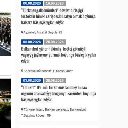
06.08.2026
16.09.2026
“Türkmengallaönümleri” döwlet birleşigi
fostoksin himiki serişdesini satyn almak boýunça
halkara bäsleşik yglan edýär
Aşgabat, Arçabil Şaýoly 92
06.08.2026
26.08.2026
Balkanabat şäher häkimligi kottej görnüşli
ýaşaýyş jaýlaryny gurmak boýunça bäsleşik yglan
edýär
Балканский велаят, г. Балканабат
03.08.2026
28.08.2026
“Tatneft” JPJ-niň Türkmenistandaky buraw
erginini arassalaýyş blogunyň kärendesi boýunça
bäsleşik yglan edýär
Türkmenistan, Balkan welaýaty, Balkanabat,
T.Satylow köçesi, 59