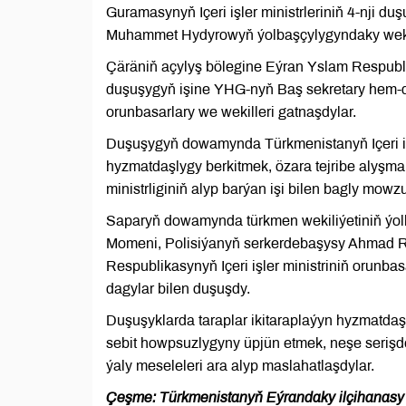
Guramasynyň Içeri işler ministrleriniň 4-nji du
Muhammet Hydyrowyň ýolbaşçylygyndaky wekil
Çäräniň açylyş bölegine Eýran Yslam Respubl
duşuşygyň işine YHG-nyň Baş sekretary hem-de 
orunbasarlary we wekilleri gatnaşdylar.
Duşuşygyň dowamynda Türkmenistanyň Içeri işl
hyzmatdaşlygy berkitmek, özara tejribe alyşma
ministrliginiň alyp barýan işi bilen bagly mowz
Saparyň dowamynda türkmen wekiliýetiniň ýolb
Momeni, Polisiýanyň serkerdebaşysy Ahmad Re
Respublikasynyň Içeri işler ministriniň orun
dagylar bilen duşuşdy.
Duşuşyklarda taraplar ikitaraplaýyn hyzmatdaş
sebit howpsuzlygyny üpjün etmek, neşe seri
ýaly meseleleri ara alyp maslahatlaşdylar.
Çeşme: Türkmenistanyň Eýrandaky ilçihanasy