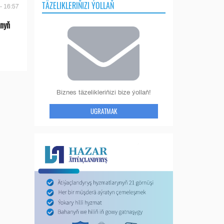
TÄZELIKLERIŇIZI ÝOLLAŇ
- 16:57
anyň
Biznes täzelikleriňizi bize ýollaň!
UGRATMAK