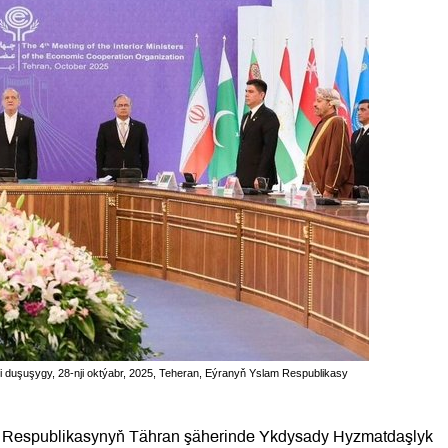
ji duşuşygy, 28-nji oktýabr, 2025, Teheran, Eýranyň Yslam Respublikasy
am Respublikasynyň Tähran şäherinde Ykdysady Hyzmatdaşlyk