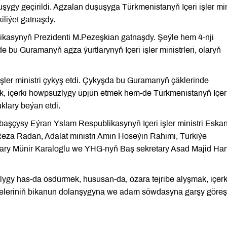
şuşygy geçirildi. Agzalan duşuşyga Türkmenistanyň Içeri işler min
iýet gatnaşdy.
ikasynyň Prezidenti M.Pezeşkian gatnaşdy. Şeýle hem 4-nji
bu Guramanyň agza ýurtlarynyň Içeri işler ministrleri, olaryň
er ministri çykyş etdi. Çykyşda bu Guramanyň çäklerinde
k, içerki howpsuzlygy üpjün etmek hem-de Türkmenistanyň Içeri
uklary beýan etdi.
aşçysy Eýran Yslam Respublikasynyň Içeri işler ministri Eska
za Radan, Adalat ministri Amin Hoseýin Rahimi, Türkiýe
basary Münir Karaloglu we YHG-nyň Baş sekretary Asad Majid Ha
lygy has-da ösdürmek, hususan-da, özara tejribe alyşmak, içer
şdeleriniň bikanun dolanşygyna we adam söwdasyna garşy göre