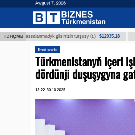
Awgust 7, 2026
$12935,18
ň arassalanmadyk glisirrizin turşusy (t.)
TDHÇMB
Az kükü
Resmi habarlar
Türkmenistanyň içeri iş
dördünji duşuşygyna ga
12:22
30.10.2025