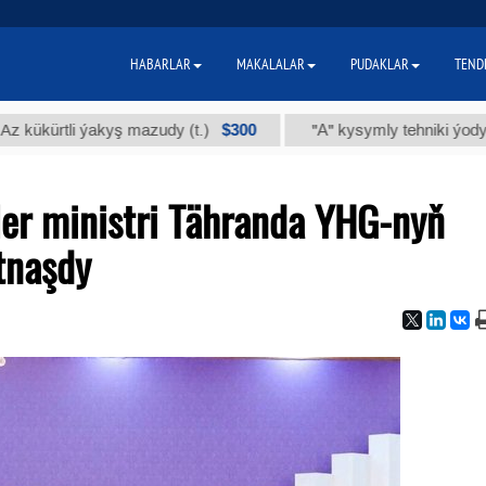
HABARLAR
MAKALALAR
PUDAKLAR
TEND
$300
$8
rtli ýakyş mazudy (t.)
"А" kysymly tehniki ýody (t.)
ler ministri Tähranda YHG-nyň
tnaşdy