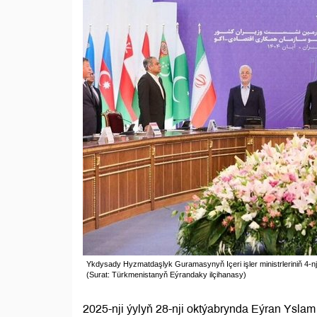
Ykdysady Hyzmatdaşlyk Guramasynyň Içeri işler ministrleriniň 4-n
(Surat: Türkmenistanyň Eýrandaky ilçihanasy)
2025-nji ýylyň 28-nji oktýabrynda Eýran Ysl