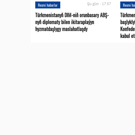
Şu gün - 17:57
Resmi habarlar
Resmi ha
Türkmenistanyň DIM-niň orunbasary ABŞ-
Türkmen
nyň diplomaty bilen ikitaraplaýyn
başlykl
hyzmatdaşlygy maslahatlaşdy
Konfede
kabul et