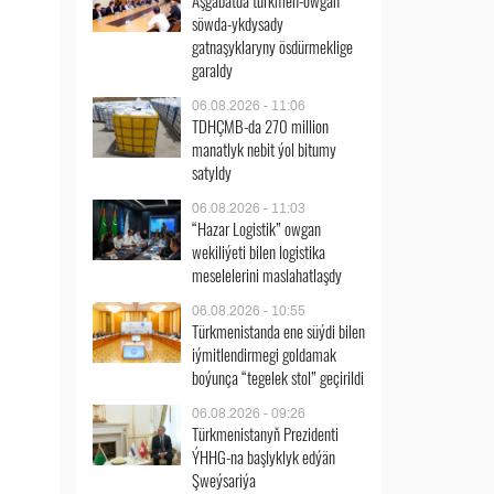
Aşgabatda türkmen-owgan
söwda-ykdysady
gatnaşyklaryny ösdürmeklige
garaldy
06.08.2026 - 11:06
TDHÇMB-da 270 million
manatlyk nebit ýol bitumy
satyldy
06.08.2026 - 11:03
“Hazar Logistik” owgan
wekiliýeti bilen logistika
meselelerini maslahatlaşdy
06.08.2026 - 10:55
Türkmenistanda ene süýdi bilen
iýmitlendirmegi goldamak
boýunça “tegelek stol” geçirildi
06.08.2026 - 09:26
Türkmenistanyň Prezidenti
ÝHHG-na başlyklyk edýän
Şweýsariýa