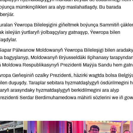
boýunça mümkinçilikleri ara alyp maslahatlaşdy. Bu barada
berýär.
ralan Ýewropa Bileleşigini giňeltmek boýunça Sammitiň çäkle
ak isleýän ýurtlaryň ýolbaşçylary gatnaşyp, Ýewropa bilen
laşdylar.
 Sapar Pälwanow Moldowanyň Ýewropa Bileleşigi bilen aradak
na bagyşlanyp, Moldowanyň Brýusseldäki Ilçihanasy tarapynda
ärä Moldowa Respublikasynyň Prezidenti Maýýa Sandu hem gatn
ropa Geňeşiniň ozalky Prezidenti, häzirki wagtda bolsa Belgi
 bilen duşuşdy. Taraplar sebitara hyzmatdaşlygyň ösdürilmegini 
tlaryň arasyndaky hyzmatdaşlygyň berkidilmegini ara alyp
Prezidenti Serdar Berdimuhamedowa mähirli sözlerini we iň go