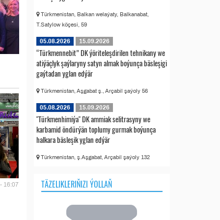
Türkmenistan, Balkan welaýaty, Balkanabat,
T.Satylow köçesi, 59
05.08.2026
15.09.2026
“Türkmennebit” DK ýöriteleşdirilen tehnikany we
atiýäçlyk şaýlaryny satyn almak boýunça bäsleşigi
gaýtadan yglan edýär
Türkmenistan, Aşgabat ş., Arçabil şaýoly 56
05.08.2026
15.09.2026
"Türkmenhimiýa" DK ammiak selitrasyny we
karbamid öndürýän toplumy gurmak boýunça
halkara bäsleşik yglan edýär
Türkmenistan, ş.Aşgabat, Arçabil şaýoly 132
TÄZELIKLERIŇIZI ÝOLLAŇ
- 16:07