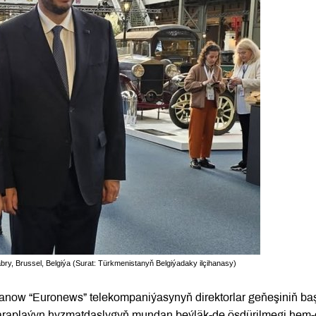
ry, Brussel, Belgiýa (Surat: Türkmenistanyň Belgiýadaky ilçihanasy)
anow “Euronews” telekompaniýasynyň direktorlar geňeşiniň ba
taraplaýyn hyzmatdaşlygyň mundan beýläk-de ösdürilmegi hem