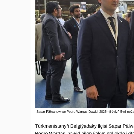
Sapar Pälwanow we Pedro Wargas Dawid, 2025-nji ýylyň 5-nji noýab
Türkmenistanyň Belgiýadaky Ilçisi Sapar Pälw
Pedro Wargas Dawid bilen ýakyn geljekde iki