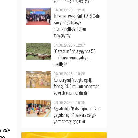
ýarmarkasyna çagyrylýar
04.08.2026 - 12:18
Türkmen wekiliýeti CAREC-de
sanly aragatnaşyk
mümkinçilikleri bilen
tanyşdyrdy
04.08.2026 - 12:07
“Garagum” hojalygynda 58
müň baş ownuk şahly mal
idedilýär
04.08.2026 - 10:28
Köneürgenjiň pagta egriji
fabrigi 31,5 million manatdan
gowrak önüm öndürdi
03.08.2026 - 16:15
Aşgabatda “Kids Expo: ähli zat
çagalar üçin” halkara sergi-
ýarmarkasy geçiriler
şlygy
-de