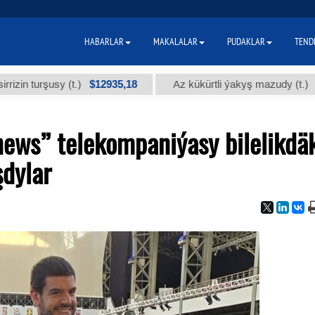
HABARLAR
MAKALALAR
PUDAKLAR
TEND
$12935,18
$300
urşusy (t.)
Az kükürtli ýakyş mazudy (t.)
ews” telekompaniýasy bilelikdä
şdylar