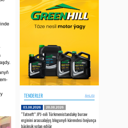
rinde
y
n
aşdy.
ýanyň
hem-
wy
TENDERLER
ÄHLISI
03.08.2026
28.08.2026
“Tatneft” JPJ-niň Türkmenistandaky buraw
erginini arassalaýyş blogunyň kärendesi boýunça
bäsleşik yglan edýär