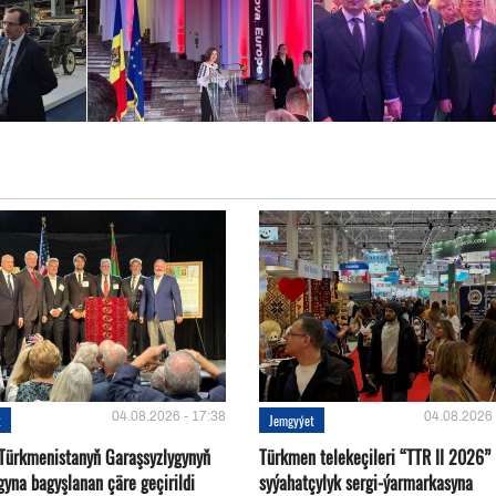
04.08.2026 - 17:38
04.08.2026 
t
Jemgyýet
Türkmenistanyň Garaşsyzlygynyň
Türkmen telekeçileri “TTR II 2026”
gyna bagyşlanan çäre geçirildi
syýahatçylyk sergi-ýarmarkasyna