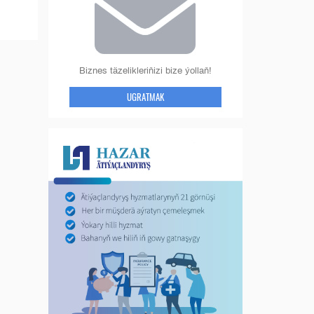
Biznes täzelikleriňizi bize ýollaň!
UGRATMAK