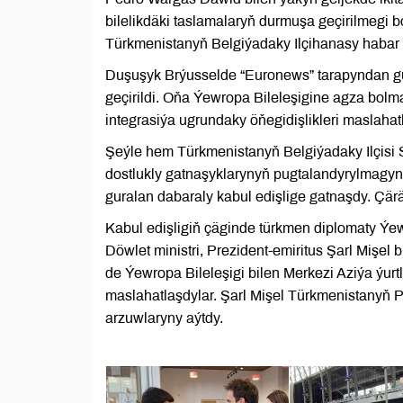
bilelikdäki taslamalaryň durmuşa geçirilmegi 
Türkmenistanyň Belgiýadaky Ilçihanasy habar 
Duşuşyk Brýusselde “Euronews” tarapyndan gu
geçirildi. Oňa Ýewropa Bileleşigine agza bolm
integrasiýa ugrundaky öňegidişlikleri maslahat
Şeýle hem Türkmenistanyň Belgiýadaky Ilçisi
dostlukly gatnaşyklarynyň pugtalandyrylmagy
guralan dabaraly kabul edişlige gatnaşdy. Ç
Kabul edişligiň çäginde türkmen diplomaty Ýew
Döwlet ministri, Prezident-emiritus Şarl Mişel
de Ýewropa Bileleşigi bilen Merkezi Aziýa ýur
maslahatlaşdylar. Şarl Mişel Türkmenistanyň 
arzuwlaryny aýtdy.