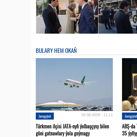
BULARY HEM OKAŇ
05.08.2026 - 11:11
Jemgyýet
Jemgyýe
Türkmen ilçisi JATA-nyň ýolbaşçysy bilen
ABŞ-da 
göni gatnawlary ýola goýmagy
35 ýylly