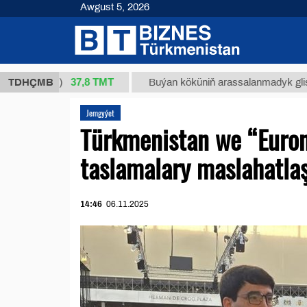
Awgust 5, 2026
37,8 ТМТ
1 (kg.)
TDHÇMB
Buýan köküniň arassalanmadyk glisirrizin t
Jemgyýet
Türkmenistan we “Euron
taslamalary maslahatla
14:46
06.11.2025