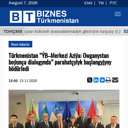
Awgust 7, 2026
ENG
TM
РУС
Toggl
navig
$12935,
TDHÇMB
Buýan köküniň arassalanmadyk glisirrizin turşusy (t.)
Resmi habarlar
Türkmenistan “ÝB–Merkezi Aziýa: Owganystan
boýunça dialogynda” parahatçylyk başlangyjyny
hödürledi
12:00
13.11.2025