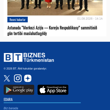
01.08.2026 - 14:14
Resmi habarlar
Astanada “Merkezi Aziýa — Koreýa Respublikasy” sammitiniň
gün tertibi maslahatlaşyldy
© 2026 BT. Ähli hukuklar goralandyr.
EDARA
Biz barada