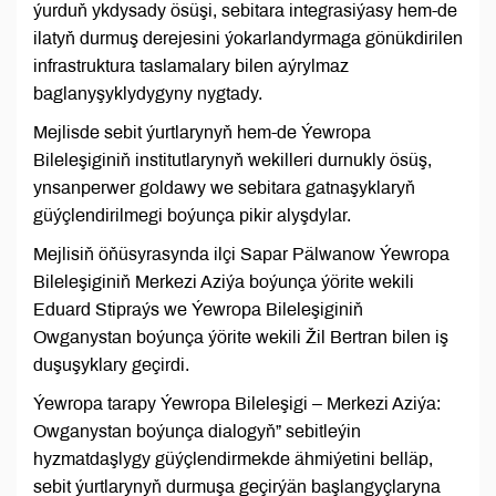
ýurduň ykdysady ösüşi, sebitara integrasiýasy hem-de
ilatyň durmuş derejesini ýokarlandyrmaga gönükdirilen
infrastruktura taslamalary bilen aýrylmaz
baglanyşyklydygyny nygtady.
Mejlisde sebit ýurtlarynyň hem-de Ýewropa
Bileleşiginiň institutlarynyň wekilleri durnukly ösüş,
ynsanperwer goldawy we sebitara gatnaşyklaryň
güýçlendirilmegi boýunça pikir alyşdylar.
Mejlisiň öňüsyrasynda ilçi Sapar Pälwanow Ýewropa
Bileleşiginiň Merkezi Aziýa boýunça ýörite wekili
Eduard Stipraýs we Ýewropa Bileleşiginiň
Owganystan boýunça ýörite wekili Žil Bertran bilen iş
duşuşyklary geçirdi.
Ýewropa tarapy Ýewropa Bileleşigi – Merkezi Aziýa:
Owganystan boýunça dialogyň” sebitleýin
hyzmatdaşlygy güýçlendirmekde ähmiýetini belläp,
sebit ýurtlarynyň durmuşa geçirýän başlangyçlaryna