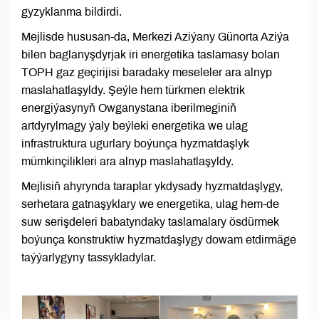
gyzyklanma bildirdi.
Mejlisde hususan-da, Merkezi Aziýany Günorta Aziýa
bilen baglanyşdyrjak iri energetika taslamasy bolan
TOPH gaz geçirijisi baradaky meseleler ara alnyp
maslahatlaşyldy. Şeýle hem türkmen elektrik
energiýasynyň Owganystana iberilmeginiň
artdyrylmagy ýaly beýleki energetika we ulag
infrastruktura ugurlary boýunça hyzmatdaşlyk
mümkinçilikleri ara alnyp maslahatlaşyldy.
Mejlisiň ahyrynda taraplar ykdysady hyzmatdaşlygy,
serhetara gatnaşyklary we energetika, ulag hem-de
suw serişdeleri babatyndaky taslamalary ösdürmek
boýunça konstruktiw hyzmatdaşlygy dowam etdirmäge
taýýarlygyny tassykladylar.