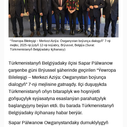
“Ýewropa Bileleşigi – Merkezi Aziýa: Owganystan boýunça dialogyň” 7-nji
mejlisi, 2025-nji ýylyň 12-nji noýabry, Brýussel, Belgiýa (Surat:
Türkmenistanyň Belgiýadaky ilçihanasy)
Türkmenistanyň Belgiýadaky ilçisi Sapar Pälwanow
çarşenbe güni Brýussel şäherinde geçirilen “Ýewropa
Bileleşigi – Merkezi Aziýa: Owganystan boýunça
dialogyň” 7-nji mejlisine gatnaşdy. Ilçi duşuşykda
Türkmenistanyň oňyn bitaraplyk we hoşniýetli
goňşuçylyk syýasatyna esaslanýan parahatçylyk
başlangyjyny beýan etdi. Bu barada Türkmenistanyň
Belgiýadaky ilçihanasy habar berýär.
Sapar Pälwanow Owganystandaky durnuklylygyň