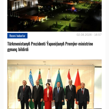
02.08.2026 - 16:57
Resmi habarlar
Türkmenistanyň Prezidenti Ýaponiýanyň Premýer-ministrine
gynanç bildirdi