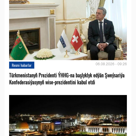
06.08.2026 - 09:26
Resmi habarlar
Türkmenistanyň Prezidenti ÝHHG-na başlyklyk edýän Şweýsariýa
Konfederasiýasynyň wise-prezidentini kabul etdi