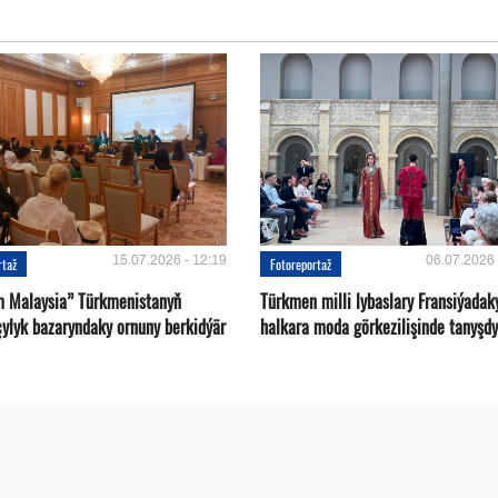
15.07.2026 - 12:19
06.07.2026 
rtaž
Fotoreportaž
m Malaysia” Türkmenistanyň
Türkmen milli lybaslary Fransiýadak
çylyk bazaryndaky ornuny berkidýär
halkara moda görkezilişinde tanyşdy