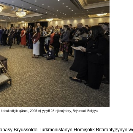
bul edişlik çäresi, 2025-nji ýylyň 23-nji noýabry, Brýussel, Belgiýa
hanasy Brýusselde Türkmenistanyň Hemişelik Bitaraplygynyň w