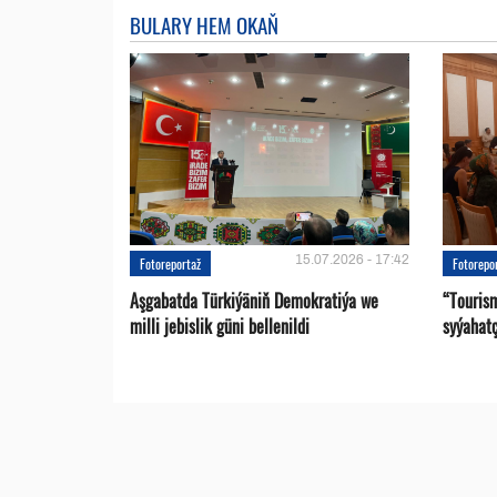
BULARY HEM OKAŇ
15.07.2026 - 17:42
Fotoreportaž
Fotorepo
Aşgabatda Türkiýäniň Demokratiýa we
“Touris
milli jebislik güni bellenildi
syýahat