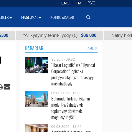
ENG
TM
РУС
ERLER
MAGLUMAT
KOTIROWKALAR
$86 000
"А" kysymly tehniki ýody (t.)
Natriý hlorly (nahar 
HABARLAR
ÄHLISI
0
Şu gün - 09:32
“Hazar Logistik” we “Hyundai
Corporation” logistika
pudagyndaky hyzmatdaşlygy
maslahatlaşdy
06.08.2026 - 16:30
Buharada Türkmenistanyň
medeni-syýahatçylyk
toplumyny döretmek
meýilleşdirilýär
06.08.2026 - 13:50