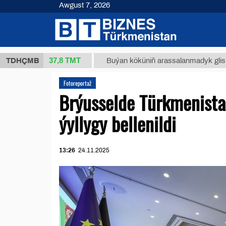
Awgust 7, 2026
37,8 ТМТ
kg.)
TDHÇMB
Buýan köküniň arassalanmadyk glisirrizin turş
Fotoreportaž
Brýusselde Türkmenista
ýyllygy bellenildi
13:26
24.11.2025