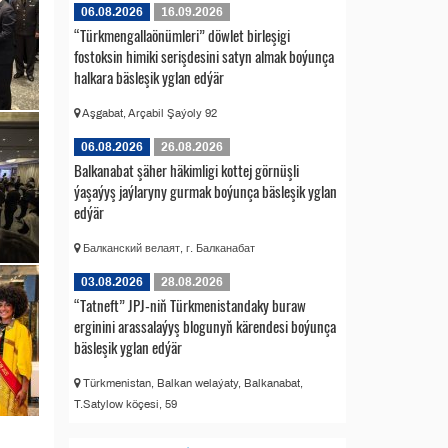
06.08.2026
16.09.2026
“Türkmengallaönümleri” döwlet birleşigi
fostoksin himiki serişdesini satyn almak boýunça
halkara bäsleşik yglan edýär
Aşgabat, Arçabil Şaýoly 92
06.08.2026
26.08.2026
Balkanabat şäher häkimligi kottej görnüşli
ýaşaýyş jaýlaryny gurmak boýunça bäsleşik yglan
edýär
Балканский велаят, г. Балканабат
03.08.2026
28.08.2026
“Tatneft” JPJ-niň Türkmenistandaky buraw
erginini arassalaýyş blogunyň kärendesi boýunça
bäsleşik yglan edýär
Türkmenistan, Balkan welaýaty, Balkanabat,
T.Satylow köçesi, 59