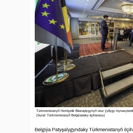
Türkmenistanyň Hemişelik Bitaraplygynyň otuz ýyllygy mynasybetli ka
(Surat: Türkmenistanyň Belgiýadaky ilçihanasy)
Belgiýa Patyşalygyndaky Türkmenistanyň ilçi