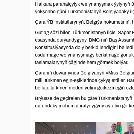
Halkara parahatçylyk we ynanyşmak ýylynyň 30 
ýekşenbe güni Türkmenistanyň Belgiýadaky ilç
Çärä ÝB institutlarynyň, Belgiýa hökümetiniň, 
Gutlag sözi bilen Türkmenistanyň ilçisi Sapar
esasynda durýandygyny, BMG-niň Baş Assamble
Konstitusiýasynda doly berkidilendigini belledi
ösdürmäge we ynanyşmagy berkitmäge gönükdir
taslamalarynyň çäginde hem görmek bolýar.
Çäräniň dowamynda Belgiýanyň «Miss Belgium»
milli türkmen egin-eşiklerinde çykyş etdiler.
belläp, türkmen medeniýetini görkezmegiň özler
Brýusselde geçirelen bu çäre Türkmenistanyň
ugrundaky möhüm guralydygyny aýratyn görke