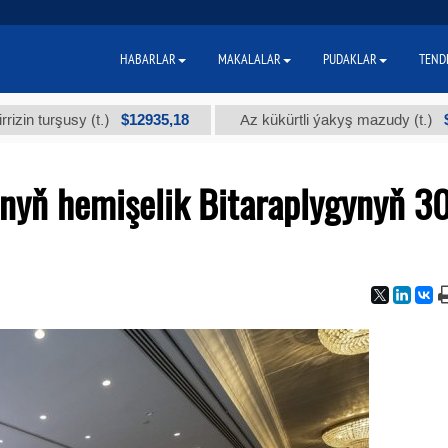
HABARLAR
MAKALALAR
PUDAKLAR
TEND
$12935,18
$300
usy (t.)
Az kükürtli ýakyş mazudy (t.)
nyň hemişelik Bitaraplygynyň 3