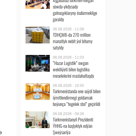
Aşgabatda türkmen-owgan
söwda-ykdysady
gatnaşyklaryny ösdürmeklige
garaldy
06.08.2026 - 11:06
TDHÇMB-da 270 million
manatlyk nebit ýol bitumy
satyldy
06.08.2026 - 11:03
“Hazar Logistik” owgan
wekiliýeti bilen logistika
meselelerini maslahatlaşdy
06.08.2026 - 10:55
Türkmenistanda ene süýdi bilen
iýmitlendirmegi goldamak
boýunça “tegelek stol” geçirildi
06.08.2026 - 09:26
Türkmenistanyň Prezidenti
ÝHHG-na başlyklyk edýän
Şweýsariýa
e