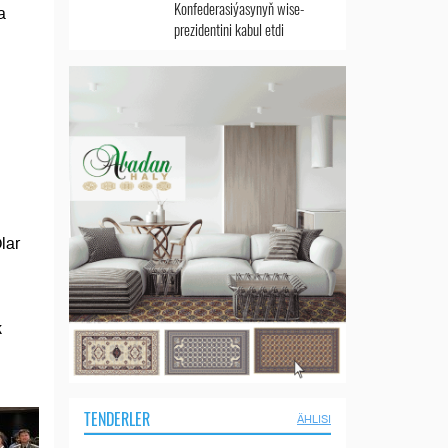
Konfederasiýasynyň wise-
a
prezidentini kabul etdi
lar
k
TENDERLER
ÄHLISI