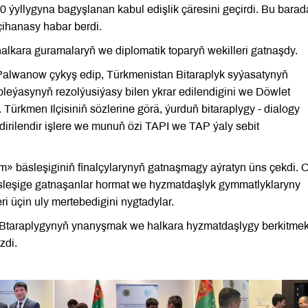
ýyllygyna bagyşlanan kabul edişlik çäresini geçirdi. Bu barad
ihanasy habar berdi.
halkara guramalaryň we diplomatik toparyň wekilleri gatnaşdy.
 Palwanow çykyş edip, Türkmenistan Bitaraplyk syýasatynyň
ýasynyň rezolýusiýasy bilen ykrar edilendigini we Döwlet
. Türkmen Ilçisiniň sözlerine görä, ýurduň bitaraplygy - dialogy
ilendir işlere we munuň özi TAPI we TAP ýaly sebit
 bäsleşiginiň finalçylarynyň gatnaşmagy aýratyn üns çekdi. O
 Bäsleşige gatnaşanlar hormat we hyzmatdaşlyk gymmatlyklaryny
i üçin uly mertebedigini nygtadylar.
 Btaraplygynyň ynanyşmak we halkara hyzmatdaşlygy berkitme
zdi.