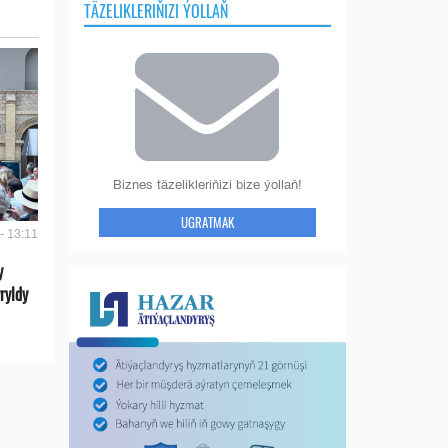
TÄZELIKLERIŇIZI ÝOLLAŇ
Biznes täzelikleriňizi bize ýollaň!
UGRATMAK
- 13:11
y
ryldy