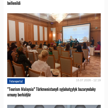
bellenildi
15.07.2026 - 12:19
Fotoreportaž
“Tourism Malaysia” Türkmenistanyň syýahatçylyk bazaryndaky
ornuny berkidýär