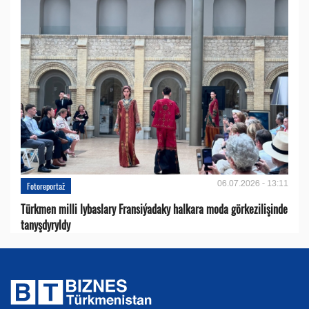
06.07.2026 - 13:11
Fotoreportaž
Türkmen milli lybaslary Fransiýadaky halkara moda görkezilişinde
tanyşdyryldy