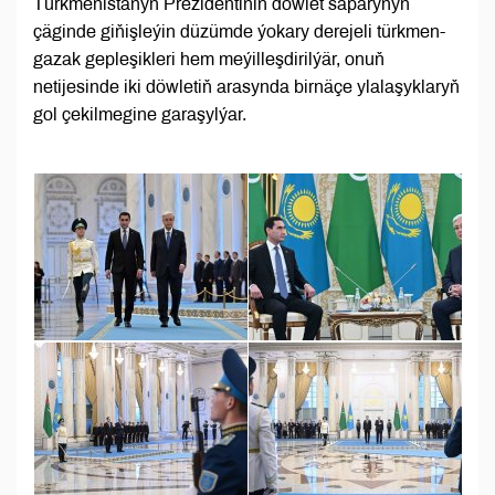
Türkmenistanyň Prezidentiniň döwlet saparynyň
çäginde giňişleýin düzümde ýokary derejeli türkmen-
gazak gepleşikleri hem meýilleşdirilýär, onuň
netijesinde iki döwletiň arasynda birnäçe ylalaşyklaryň
gol çekilmegine garaşylýar.