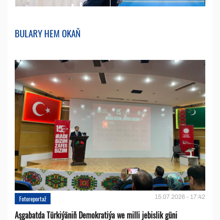
BULARY HEM OKAŇ
15.07.2026 - 17:42
Fotoreportaž
Aşgabatda Türkiýäniň Demokratiýa we milli jebislik güni