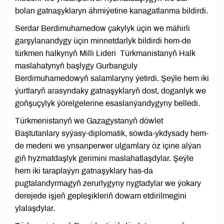
bolan gatnaşyklaryn ähmiýetine kanagatlanma bildirdi.
Serdar Berdimuhamedow çakylyk üçin we mähirli
garşylanandygy üçin minnetdarlyk bildirdi hem-de
türkmen halkynyň Milli Lideri Türkmanistanyň Halk
maslahatynyň başlygy Gurbanguly
Berdimuhamedowyň salamlaryny ýetirdi. Şeýle hem iki
ýurtlaryň arasyndaky gatnaşyklaryň dost, doganlyk we
goňşuçylyk ýörelgelerine esaslanýandygyny belledi.
Türkmenistanyň we Gazagystanyň döwlet
Baştutanlary syýasy-diplomatik, söwda-ykdysady hem-
de medeni we ynsanperwer ulgamlary öz içine alýan
giň hyzmatdaşlyk gerimini maslahatlaşdylar. Şeýle
hem iki taraplaýyn gatnaşyklary has-da
pugtalandyrmagyň zerurlygyny nygtadylar we ýokary
derejede işjeň gepleşikleriň dowam etdirilmegini
ylalaşdylar.