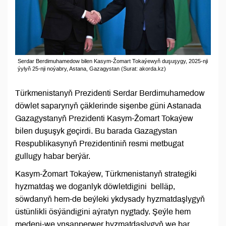
Serdar Berdimuhamedow bilen Kasym-Žomart Tokaýewyň duşuşygy, 2025-nji
ýylyň 25-nji noýabry, Astana, Gazagystan (Surat: akorda.kz)
Türkmenistanyň Prezidenti Serdar Berdimuhamedow
döwlet saparynyň çäklerinde sişenbe güni Astanada
Gazagystanyň Prezidenti Kasym-Žomart Tokaýew
bilen duşuşyk geçirdi. Bu barada Gazagystan
Respublikasynyň Prezidentiniň resmi metbugat
gullugy habar berýär.
Kasym-Žomart Tokaýew, Türkmenistanyň strategiki
hyzmatdaş we doganlyk döwletdigini belläp,
söwdanyň hem-de beýleki ykdysady hyzmatdaşlygyň
üstünlikli ösýändigini aýratyn nygtady. Şeýle hem
medeni-we ynsanperwer hyzmatdaşlygyň we bar