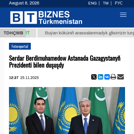
Awgust 8, 2026
ENG
TM
РУС
Toggl
navig
7,8 ТМТ
TDHÇMB
Buýan köküniň arassalanmadyk glisirrizin turşusy (t
Fotoreportaž
Serdar Berdimuhamedow Astanada Gazagystanyň
Prezidenti bilen duşuşdy
12:27
25.11.2025