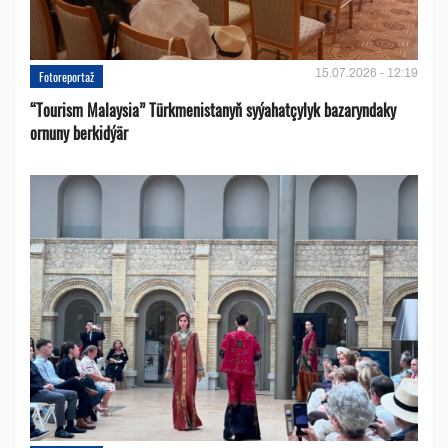
15.07.2026 - 12:19
Fotoreportaž
“Tourism Malaysia” Türkmenistanyň syýahatçylyk bazaryndaky
ornuny berkidýär