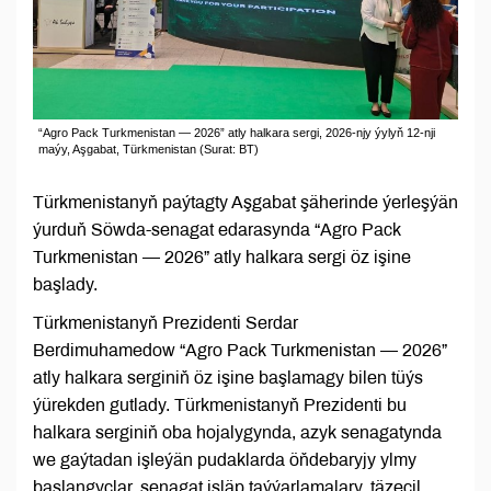
“Agro Pack Turkmenistan — 2026” atly halkara sergi, 2026-njy ýylyň 12-nji
maýy, Aşgabat, Türkmenistan (Surat: BT)
Türkmenistanyň paýtagty Aşgabat şäherinde ýerleşýän
ýurduň Söwda-senagat edarasynda “Agro Pack
Turkmenistan — 2026” atly halkara sergi öz işine
başlady.
Türkmenistanyň Prezidenti Serdar
Berdimuhamedow “Agro Pack Turkmenistan — 2026”
atly halkara serginiň öz işine başlamagy bilen tüýs
ýürekden gutlady. Türkmenistanyň Prezidenti bu
halkara serginiň oba hojalygynda, azyk senagatynda
we gaýtadan işleýän pudaklarda öňdebaryjy ylmy
başlangyçlar, senagat işläp taýýarlamalary, täzeçil