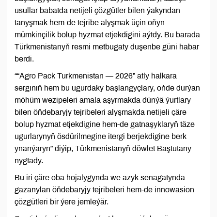
usullar babatda netijeli çözgütler bilen ýakyndan
tanyşmak hem-de tejribe alyşmak üçin oňyn
mümkinçilik bolup hyzmat etjekdigini aýtdy. Bu barada
Türkmenistanyň resmi metbugaty duşenbe güni habar
berdi.
““Agro Pack Turkmenistan — 2026” atly halkara
serginiň hem bu ugurdaky başlangyçlary, öňde durýan
möhüm wezipeleri amala aşyrmakda dünýä ýurtlary
bilen öňdebaryjy tejribeleri alyşmakda netijeli çäre
bolup hyzmat etjekdigine hem-de gatnaşyklaryň täze
ugurlarynyň ösdürilmegine itergi berjekdigine berk
ynanýaryn” diýip, Türkmenistanyň döwlet Baştutany
nygtady.
Bu iri çäre oba hojalygynda we azyk senagatynda
gazanylan öňdebaryjy tejribeleri hem-de innowasion
çözgütleri bir ýere jemleýär.