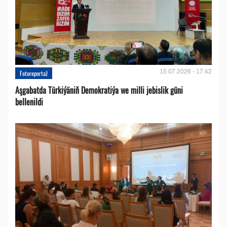
15.07.2026 - 17:42
Fotoreportaž
Aşgabatda Türkiýäniň Demokratiýa we milli jebislik güni
bellenildi