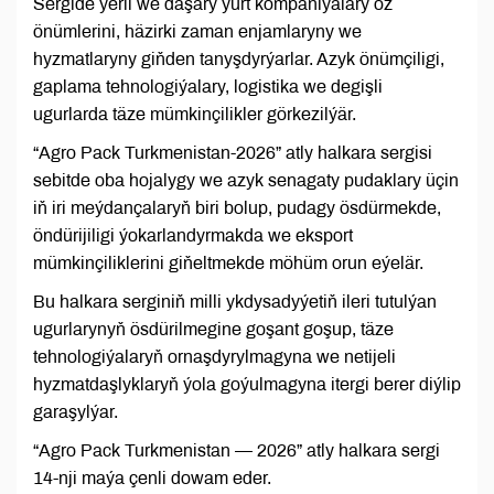
Sergide ýerli we daşary ýurt kompaniýalary öz
önümlerini, häzirki zaman enjamlaryny we
hyzmatlaryny giňden tanyşdyrýarlar. Azyk önümçiligi,
gaplama tehnologiýalary, logistika we degişli
ugurlarda täze mümkinçilikler görkezilýär.
“Agro Pack Turkmenistan-2026” atly halkara sergisi
sebitde oba hojalygy we azyk senagaty pudaklary üçin
iň iri meýdançalaryň biri bolup, pudagy ösdürmekde,
öndürijiligi ýokarlandyrmakda we eksport
mümkinçiliklerini giňeltmekde möhüm orun eýelär.
Bu halkara serginiň milli ykdysadyýetiň ileri tutulýan
ugurlarynyň ösdürilmegine goşant goşup, täze
tehnologiýalaryň ornaşdyrylmagyna we netijeli
hyzmatdaşlyklaryň ýola goýulmagyna itergi berer diýlip
garaşylýar.
“Agro Pack Turkmenistan — 2026” atly halkara sergi
14-nji maýa çenli dowam eder.