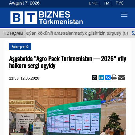
Awgust 7, 2026
ENG
TM
РУС
Toggl
navig
$12935,
TDHÇMB
Buýan köküniň arassalanmadyk glisirrizin turşusy (t.)
Fotoreportaž
Aşgabatda “Agro Pack Turkmenistan — 2026” atly
halkara sergi açyldy
11:36
12.05.2026