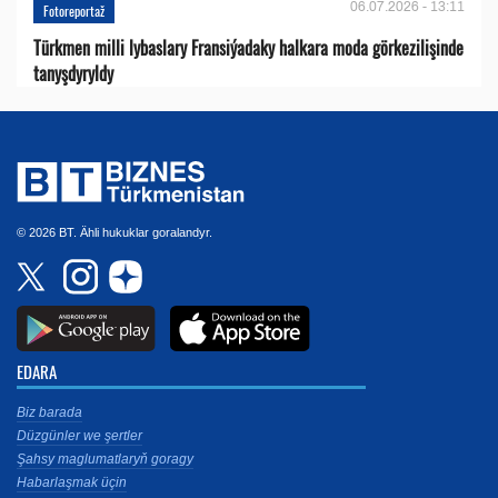
06.07.2026 - 13:11
Fotoreportaž
Türkmen milli lybaslary Fransiýadaky halkara moda görkezilişinde
tanyşdyryldy
© 2026 BT. Ähli hukuklar goralandyr.
EDARA
Biz barada
Düzgünler we şertler
Şahsy maglumatlaryň goragy
Habarlaşmak üçin