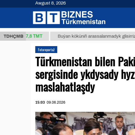
Awgust 8, 2026
37,8 ТМТ
g.)
TDHÇMB
Buýan köküniň arassalanmadyk glisirrizin turşus
Fotoreportaž
Türkmenistan bilen Pak
sergisinde ykdysady hy
maslahatlaşdy
15:03
09.06.2026