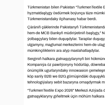
Türkmenistan bilen Pakistan “TurkmenTextile E
hyzmatdaşlygy ösdürmek boýunça täze mümkinçi
Türkmenistandaky ilçihanasy habar berdi.
Çäräniň çäklerinde Pakistanyň Türkmenistandak
hem-de MCB Bankyň müdiriýetiniň başlygy,” 
ýolbaşçylary bilen duşuşdylar. Taraplar du
ulgamyny, maglumat merkezlerini hem-de ula
mümkinçiliklerini ara alyp maslahatlaşdylar.
Serginiň halkara gatnaşyjylarynyň biri hökmünd
Kompaniýa öz pawilýonyny hödürläp, döwrebap 
önümçilik ugurlaryndaky innowasion çemeleşm
köp sanly B2B we B2G görnüşindäki duşuşykla
tehnologiýalary sebit bazaryna ornaşdyrmak mü
“TurkmenTextile Expo 2026” Merkezi Aziýada 
gatnaşyklaryny giňeltmek üçin möhüm halkar