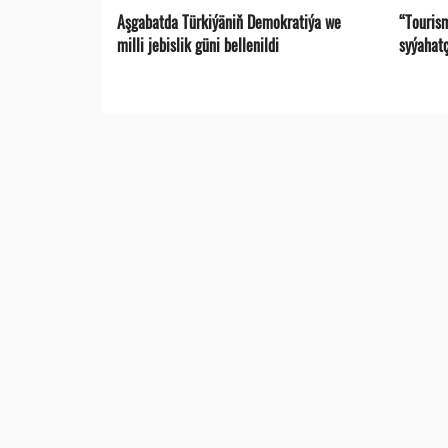
Aşgabatda Türkiýäniň Demokratiýa we
“Touris
milli jebislik güni bellenildi
syýahat