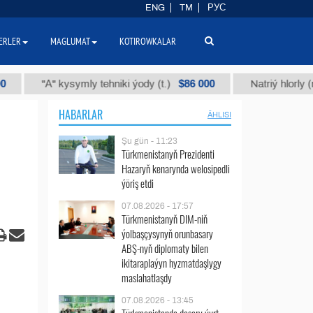
ENG
TM
РУС
ERLER
MAGLUMAT
KOTIROWKALAR
$86 000
"А" kysymly tehniki ýody (t.)
Natriý hlorly (nahar du
HABARLAR
ÄHLISI
Şu gün - 11:23
Türkmenistanyň Prezidenti
Hazaryň kenarynda welosipedli
ýöriş etdi
07.08.2026 - 17:57
Türkmenistanyň DIM-niň
ýolbaşçysynyň orunbasary
ABŞ-nyň diplomaty bilen
ikitaraplaýyn hyzmatdaşlygy
maslahatlaşdy
07.08.2026 - 13:45