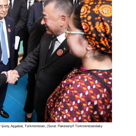
jy iýuny, Aşgabat, Türkmenistan, (Surat: Pakistanyň Türkmenistandaky