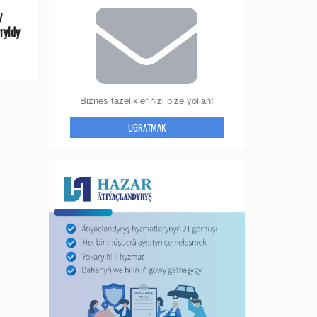
y
ryldy
Biznes täzelikleriňizi bize ýollaň!
UGRATMAK