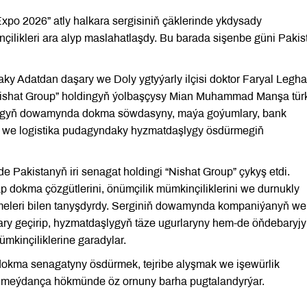
xpo 2026” atly halkara sergisiniň çäklerinde ykdysady
likleri ara alyp maslahatlaşdy. Bu barada sişenbe güni Pakis
y Adatdan daşary we Doly ygtyýarly ilçisi doktor Faryal Legha
Nishat Group” holdingyň ýolbaşçysy Mian Muhammad Manşa tü
şuşygyň dowamynda dokma söwdasyny, maýa goýumlary, bank
g we logistika pudagyndaky hyzmatdaşlygy ösdürmegiň
e Pakistanyň iri senagat holdingi “Nishat Group” çykyş etdi.
dokma çözgütlerini, önümçilik mümkinçiliklerini we durnukly
eleri bilen tanyşdyrdy. Serginiň dowamynda kompaniýanyň weki
ry geçirip, hyzmatdaşlygyň täze ugurlaryny hem-de öňdebaryjy
mkinçiliklerine garadylar.
dokma senagatyny ösdürmek, tejribe alyşmak we işewürlik
a meýdança hökmünde öz ornuny barha pugtalandyrýar.