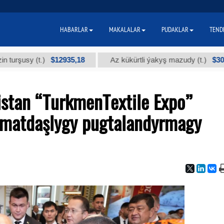
HABARLAR
MAKALALAR
PUDAKLAR
TEND
$12935,18
$300
y (t.)
Az kükürtli ýakyş mazudy (t.)
istan “TurkmenTextile Expo”
zmatdaşlygy pugtalandyrmagy