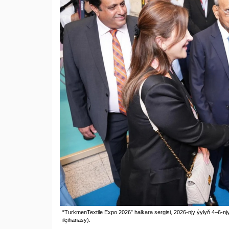
“TurkmenTextile Expo 2026” halkara sergisi, 2026-njy ýylyň 4–6-n
ilçihanasy).