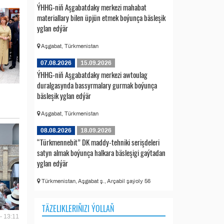
ÝHHG-niň Aşgabatdaky merkezi mahabat
materiallary bilen üpjün etmek boýunça bäsleşik
yglan edýär
Aşgabat, Türkmenistan
07.08.2026
15.09.2026
ÝHHG-niň Aşgabatdaky merkezi awtoulag
duralgasynda bassyrmalary gurmak boýunça
bäsleşik yglan edýär
Aşgabat, Türkmenistan
08.08.2026
18.09.2026
“Türkmennebit” DK maddy-tehniki serişdeleri
satyn almak boýunça halkara bäsleşigi gaýtadan
yglan edýär
Türkmenistan, Aşgabat ş., Arçabil şaýoly 56
TÄZELIKLERIŇIZI ÝOLLAŇ
- 13:11