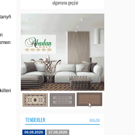
ulgamyna geçýär
tanyň
ri
rkmen
lleri
TENDERLER
ÄHLISI
06.08.2026
27.08.2026