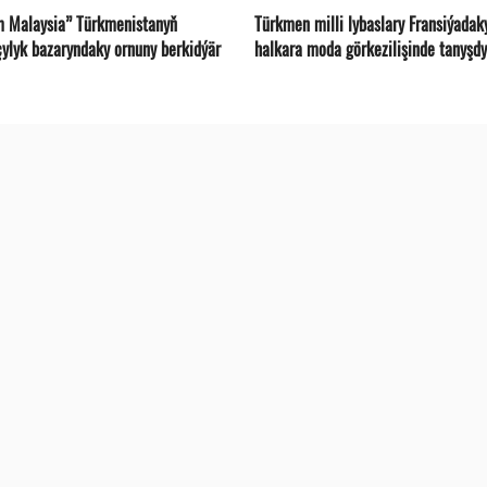
m Malaysia” Türkmenistanyň
Türkmen milli lybaslary Fransiýadak
çylyk bazaryndaky ornuny berkidýär
halkara moda görkezilişinde tanyşdy