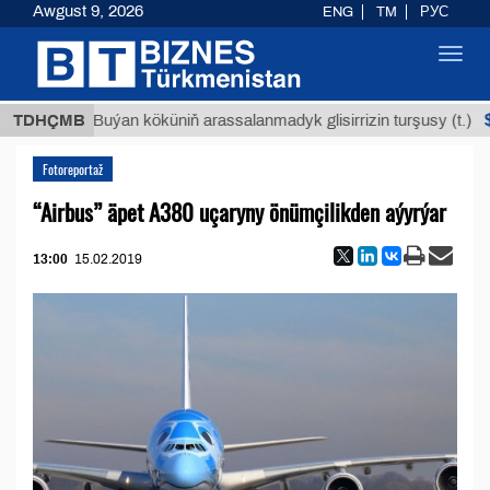
Awgust 9, 2026
ENG
TM
РУС
Toggl
navig
$12935,
TDHÇMB
Buýan köküniň arassalanmadyk glisirrizin turşusy (t.)
Fotoreportaž
“Airbus” äpet A380 uçaryny önümçilikden aýyrýar
13:00
15.02.2019