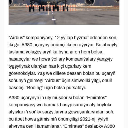
“Airbus” kompaniýasy, 12 ýyllap hyzmat edenden soň,
iki gat A380 uçaryny önümçilikden aýyrýar. Bu abraýly
taslama ýolagçylaryň kalbyna giren hem bolsa,
hasapçylar we howa ýollary kompaniýalary ýangyjy
tygşytlyrak ulanýan has kiçi uçarlary kem
görenokdylar. Ýaş we dillere dessan bolan bu uçaryň
soňunyň gelmegi “Airbus” üçin simwoliki ýitgi, onuň
bäsdeşi “Boeing” üçin bolsa pursatdyr.
A380 uçarynyň iň uly müşderisi bolan “Emirates”
kompaniýasy we barmak basyp sanaýmaly beýleki
alyjylar iň soňky sargytlaryna gowuşanlaryndan soň,
bu äpet howa gämisiniň önümçiligi 2021-nji ýylyň
ahyryna çenli tamamlanar. “Emirates” deslapky A380