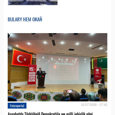
BULARY HEM OKAŇ
15.07.2026 - 17:42
Fotoreportaž
Aşgabatda Türkiýäniň Demokratiýa we milli jebislik güni