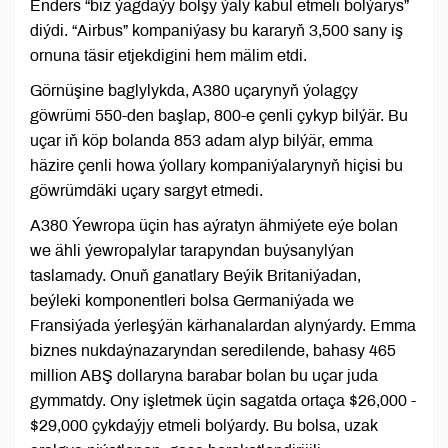
Enders “biz ýagdaýy bolşy ýaly kabul etmeli bolýarys”
diýdi. “Airbus” kompaniýasy bu kararyň 3,500 sany iş
ornuna täsir etjekdigini hem mälim etdi.
Görnüşine baglylykda, A380 uçarynyň ýolagçy
göwrümi 550-den başlap, 800-e çenli çykyp bilýär. Bu
uçar iň köp bolanda 853 adam alyp bilýär, emma
häzire çenli howa ýollary kompaniýalarynyň hiçisi bu
göwrümdäki uçary sargyt etmedi.
A380 Ýewropa üçin has aýratyn ähmiýete eýe bolan
we ähli ýewropalylar tarapyndan buýsanylýan
taslamady. Onuň ganatlary Beýik Britaniýadan,
beýleki komponentleri bolsa Germaniýada we
Fransiýada ýerleşýän kärhanalardan alynýardy. Emma
biznes nukdaýnazaryndan seredilende, bahasy 465
million ABŞ dollaryna barabar bolan bu uçar juda
gymmatdy. Ony işletmek üçin sagatda ortaça $26,000 -
$29,000 çykdaýjy etmeli bolýardy. Bu bolsa, uzak