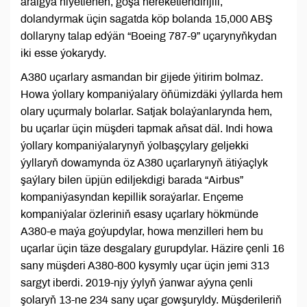
aralgya niýetlenen, goşa hereketlendirijili,
dolandyrmak üçin sagatda köp bolanda 15,000 ABŞ
dollaryny talap edýän “Boeing 787-9” uçarynyňkydan
iki esse ýokarydy.
A380 uçarlary asmandan bir gijede ýitirim bolmaz.
Howa ýollary kompaniýalary öňümizdäki ýyllarda hem
olary uçurmaly bolarlar. Satjak bolaýanlarynda hem,
bu uçarlar üçin müşderi tapmak aňsat däl. Indi howa
ýollary kompaniýalarynyň ýolbaşçylary geljekki
ýyllaryň dowamynda öz A380 uçarlarynyň ätiýaçlyk
şaýlary bilen üpjün ediljekdigi barada “Airbus”
kompaniýasyndan kepillik soraýarlar. Ençeme
kompaniýalar özleriniň esasy uçarlary hökmünde
A380-e maýa goýupdylar, howa menzilleri hem bu
uçarlar üçin täze desgalary gurupdylar. Häzire çenli 16
sany müşderi A380-800 kysymly uçar üçin jemi 313
sargyt iberdi. 2019-njy ýylyň ýanwar aýyna çenli
şolaryň 13-ne 234 sany uçar gowşuryldy. Müşderileriň