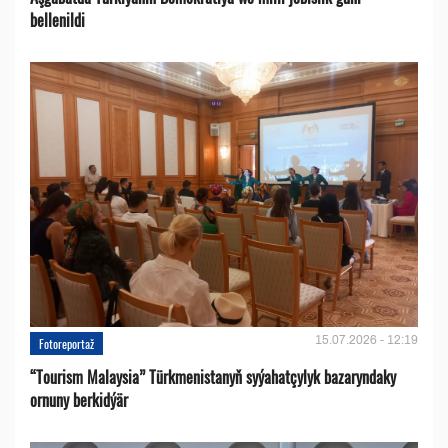
bellenildi
15.07.2026 - 12:19
Fotoreportaž
“Tourism Malaysia” Türkmenistanyň syýahatçylyk bazaryndaky
ornuny berkidýär