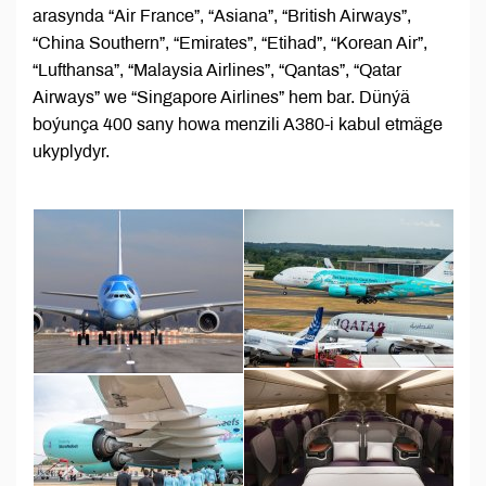
arasynda “Air France”, “Asiana”, “British Airways”,
“China Southern”, “Emirates”, “Etihad”, “Korean Air”,
“Lufthansa”, “Malaysia Airlines”, “Qantas”, “Qatar
Airways” we “Singapore Airlines” hem bar. Dünýä
boýunça 400 sany howa menzili A380-i kabul etmäge
ukyplydyr.