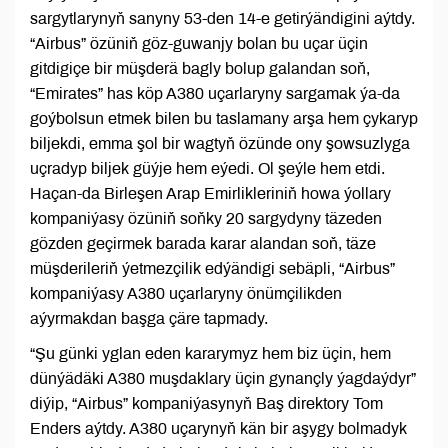
sargytlarynyň sanyny 53-den 14-e getirýändigini aýtdy.
“Airbus” özüniň göz-guwanjy bolan bu uçar üçin
gitdigiçe bir müşderä bagly bolup galandan soň,
“Emirates” has köp A380 uçarlaryny sargamak ýa-da
goýbolsun etmek bilen bu taslamany arşa hem çykaryp
biljekdi, emma şol bir wagtyň özünde ony şowsuzlyga
uçradyp biljek güýje hem eýedi. Ol şeýle hem etdi.
Haçan-da Birleşen Arap Emirlikleriniň howa ýollary
kompaniýasy özüniň soňky 20 sargydyny täzeden
gözden geçirmek barada karar alandan soň, täze
müşderileriň ýetmezçilik edýändigi sebäpli, “Airbus”
kompaniýasy A380 uçarlaryny önümçilikden
aýyrmakdan başga çäre tapmady.
“Şu günki yglan eden kararymyz hem biz üçin, hem
dünýädäki A380 muşdaklary üçin gynançly ýagdaýdyr”
diýip, “Airbus” kompaniýasynyň Baş direktory Tom
Enders aýtdy. A380 uçarynyň kän bir aşygy bolmadyk