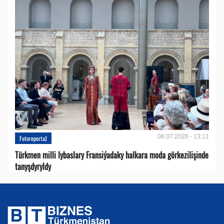
06.07.2026 - 13:11
Fotoreportaž
Türkmen milli lybaslary Fransiýadaky halkara moda görkezilişinde
tanyşdyryldy