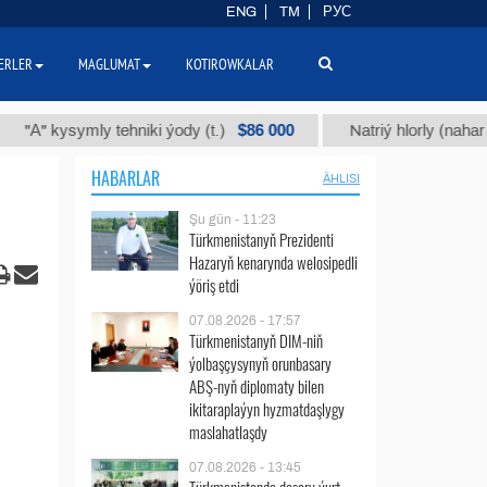
ENG
TM
РУС
ERLER
MAGLUMAT
KOTIROWKALAR
$86 000
 kysymly tehniki ýody (t.)
Natriý hlorly (nahar duzy) (
HABARLAR
ÄHLISI
Şu gün - 11:23
Türkmenistanyň Prezidenti
Hazaryň kenarynda welosipedli
ýöriş etdi
07.08.2026 - 17:57
Türkmenistanyň DIM-niň
ýolbaşçysynyň orunbasary
ABŞ-nyň diplomaty bilen
ikitaraplaýyn hyzmatdaşlygy
maslahatlaşdy
07.08.2026 - 13:45