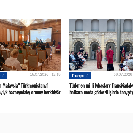
15.07.2026 - 12:19
06.07.2026 
rtaž
Fotoreportaž
m Malaysia” Türkmenistanyň
Türkmen milli lybaslary Fransiýadak
çylyk bazaryndaky ornuny berkidýär
halkara moda görkezilişinde tanyşdy