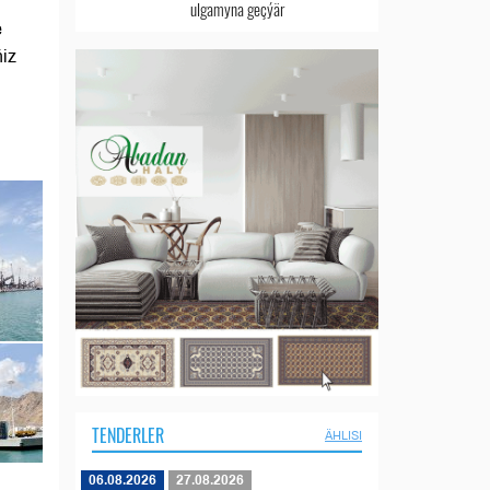
ulgamyna geçýär
e
ňiz
TENDERLER
ÄHLISI
06.08.2026
27.08.2026