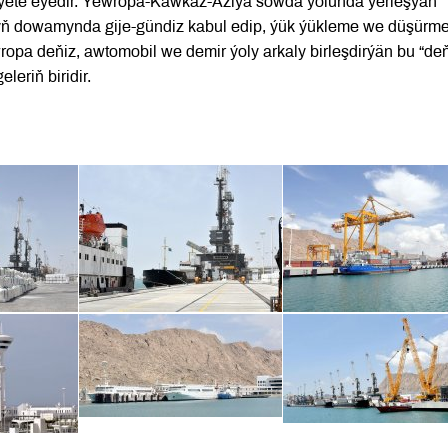
miýete eýedir. Ýewropa-Kawkaz-Aziýa söwda ýolunda ýerleşýän
lyň dowamynda gije-gündiz kabul edip, ýük ýükleme we düşürm
opa deňiz, awtomobil we demir ýoly arkaly birleşdirýän bu “de
geleriň biridir.