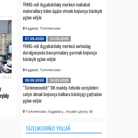
ÝHHG-niň Aşgabatdaky merkezi mahabat
materiallary bilen üpjün etmek boýunça bäsleşik
yglan edýär
Aşgabat, Türkmenistan
07.08.2026
15.09.2026
ÝHHG-niň Aşgabatdaky merkezi awtoulag
duralgasynda bassyrmalary gurmak boýunça
bäsleşik yglan edýär
Aşgabat, Türkmenistan
- 13:11
08.08.2026
18.09.2026
“Türkmennebit” DK maddy-tehniki serişdeleri
y
satyn almak boýunça halkara bäsleşigi gaýtadan
ryldy
yglan edýär
Türkmenistan, Aşgabat ş., Arçabil şaýoly 56
TÄZELIKLERIŇIZI ÝOLLAŇ