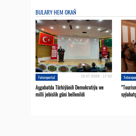
BULARY HEM OKAŇ
15.07.2026 - 17:42
Fotoreportaž
Fotorepo
Aşgabatda Türkiýäniň Demokratiýa we
“Touris
milli jebislik güni bellenildi
syýahat