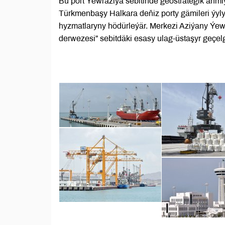
Bu port Ýewraziýa sebitinde geostrategik äh
Türkmenbaşy Halkara deňiz porty gämileri ýy
hyzmatlaryny hödürleýär. Merkezi Aziýany Ýewr
derwezesi” sebitdäki esasy ulag-üstaşyr geçel