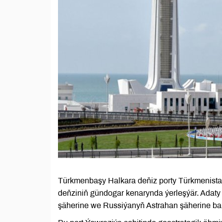
Türkmenbaşy Halkara deňiz porty Türkmenistan
deňziniň gündogar kenarynda ýerleşýär. Adat
şäherine we Russiýanyň Astrahan şäherine bar