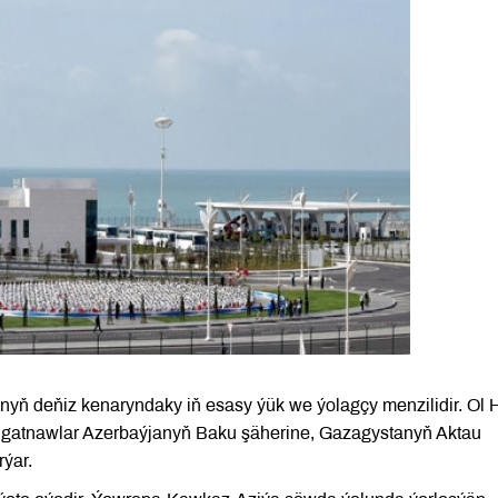
yň deňiz kenaryndaky iň esasy ýük we ýolagçy menzilidir. Ol 
y gatnawlar Azerbaýjanyň Baku şäherine, Gazagystanyň Aktau
ýar.