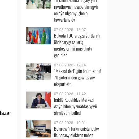
Türkmenistanda daşary ýurt
raýatlaryny hasaba almagyň
onlaýn ulgamy işlenip
taýýarlanyldy
07.08.2026 - 13:07
Bakuda TDG-ä agza ýurtlaryň
öňdebaryjy seljeriş
merkezleriniň maslahaty
geçiriler
07.08.2026 - 12:14
“Maksat deri” gön önümleriniň
70 göterimden gowragyny
eksport etdi
07.08.2026 - 11:42
Irakliý Kobahidze Merkezi
Aziýa bilen hyzmatdaşlygyň
ähmiýetini belledi
Hazar
07.08.2026 - 10:01
Belarusyň Türkmenistandaky
ilçihanasy elektron nobat