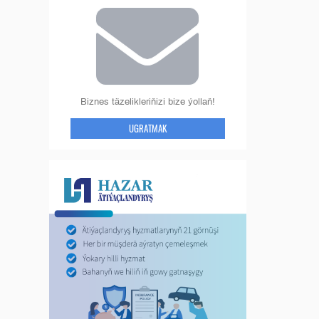
Biznes täzelikleriňizi bize ýollaň!
UGRATMAK