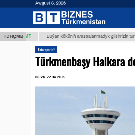
Awgust 8, 2026
37,8 ТМТ
TDHÇMB
Buýan köküniň arassalanmadyk glisirrizin turşusy (t
Fotoreportaž
Türkmenbaşy Halkara de
08:24
22.04.2019