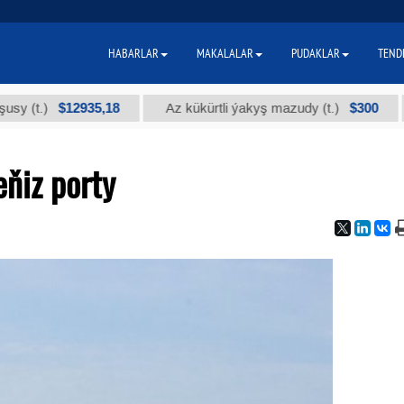
HABARLAR
MAKALALAR
PUDAKLAR
TEND
$12935,18
$300
.)
Az kükürtli ýakyş mazudy (t.)
"А"
ňiz porty