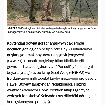
GGBPJ 2013-nji ýyldan bäri Köýtendagyň özboluşly tebigatyny goramak üçin
birnäçe ylmy ekspedisiýalary gurnady we goldaw berdi.
Köýtendag döwlet goraghanasynyň çäklerinde
geçirilen gözlegleriň netijesinde Beýik Britaniýanyň
guşlary goramak boýunça Patyşalyk jemgyýeti
(GGBPJ) “Pensoft” neşirýaty bilen bilelikde giň
göwrümli hasabat çykardylar. “Pensoft”-yň metbugat
beýanatyna görä, bu kitap Geof Welç (GGBPJ) we
Bolgariýanyň milli tebigat taryhy muzeýiniň professory
Pawel Stoýew tarapyndan redaktirlendi. Häzirki
wagtda “Advanced Book” elektron kitap ulgamyna
ýerleşdirilen kitabyň ýakynda Rus dilindäki görnüşiniň
hem çykmagyna garaşylýar.