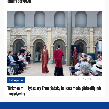
ornuny berkidýär
06.07.2026 - 13:11
Fotoreportaž
Türkmen milli lybaslary Fransiýadaky halkara moda görkezilişinde
tanyşdyryldy