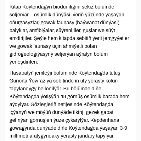
Kitap Köýtendagyň biodürliligini sekiz bölümde
seljerýär – ösümlik dünýäsi, ýeriň ýüzünde ýaşaýan
oňurgasyzlar, gowak faunasy (haýwanat dünýäsi),
balyklar, amfibiýalar, süýrenijiler, guşlar we süýt
emdirijiler. Şeýle hem kitapda sebitiň ýerli jemgyýetler
we gowak faunasy üçin ähmiýetli bolan
gidrogeologiýasyny seljerýän aýratyn bölüm
ýerleşdirilen.
Hasabatyň jemleýji bölüminde Köýtendagda tutuş
Günorta Ýewraziýa sebitinde iň uly ýerasty kölüň
tapylandygy bellenilýär. Bu bölümde diňe
Köýtendagda ýetişýän 48 görnüş ösümlik barada hem
aýdylýar. Gözlegleriň netijesinde Köýtendagda
içýanyň we möýüň dünýäde ilkinji gezek gabat
gelinýän görnüşleri ýüze çykarylýar. Kepderihana
gowagynda dünýäde diňe Köýtendagda ýaşaýan 3-9
millimetr aralygyndaky ýerasty jandary tapylýar,