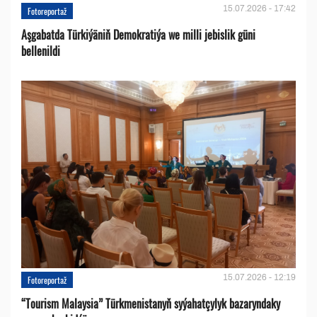
15.07.2026 - 17:42
Fotoreportaž
Aşgabatda Türkiýäniň Demokratiýa we milli jebislik güni
bellenildi
15.07.2026 - 12:19
Fotoreportaž
“Tourism Malaysia” Türkmenistanyň syýahatçylyk bazaryndaky