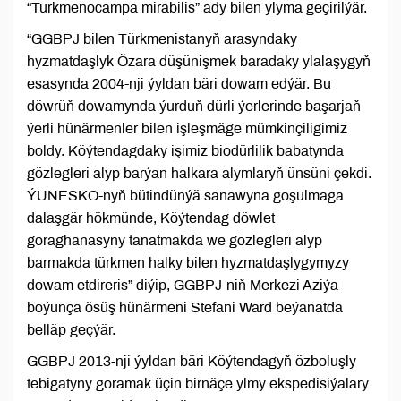
“Turkmenocampa mirabilis” ady bilen ylyma geçirilýär.
“GGBPJ bilen Türkmenistanyň arasyndaky
hyzmatdaşlyk Özara düşünişmek baradaky ylalaşygyň
esasynda 2004-nji ýyldan bäri dowam edýär. Bu
döwrüň dowamynda ýurduň dürli ýerlerinde başarjaň
ýerli hünärmenler bilen işleşmäge mümkinçiligimiz
boldy. Köýtendagdaky işimiz biodürlilik babatynda
gözlegleri alyp barýan halkara alymlaryň ünsüni çekdi.
ÝUNESKO-nyň bütindünýä sanawyna goşulmaga
dalaşgär hökmünde, Köýtendag döwlet
goraghanasyny tanatmakda we gözlegleri alyp
barmakda türkmen halky bilen hyzmatdaşlygymyzy
dowam etdireris” diýip, GGBPJ-niň Merkezi Aziýa
boýunça ösüş hünärmeni Stefani Ward beýanatda
belläp geçýär.
GGBPJ 2013-nji ýyldan bäri Köýtendagyň özboluşly
tebigatyny goramak üçin birnäçe ylmy ekspedisiýalary