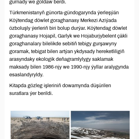
gurnady we goldaw berdi.
Türkmenistanyň günorta-gündogarynda ýerleşýän
Köýtendag döwlet goraghanasy Merkezi Aziýada
özboluşly ýerleriň biri bolup durýar. Köýtendag döwlet
goraghanasy Hojapil, Garlyk we Hojaburjybelent çäkli
goraghanalary bilelikde sebitiň tebigy gurşawyny
goramak, tebigat bilen artýan ykdysady hereketliligiň
arasyndaky ekologik deňagramlylygy saklamak
maksady bilen 1986-njy we 1990-njy ýyllar aralygynda
esaslandyryldy.
Kitapda gözleg işleriniň dowamynda düşürilen
suratlara ýer berildi.