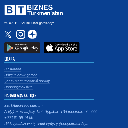
© 2026 BT. Ähli hukuklar goralandyr.
EDARA
Biz barada
Düzgünler we şertler
Şahsy maglumatlaryň goragy
Habarlaşmak üçin
HABARLAŞMAK ÜÇIN
info@business.com.tm
A.Nyýazow şaýoly 157, Aşgabat, Türkmenistan, 744000
+993 61 89 14 98
Bildirişleriňizi we iş orunlaryňyzy ýerleşdirmek üçin: