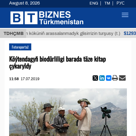
Awgust 8, 2026
ENG
TM
РУС
Toggl
navig
$12935,18
uýan köküniň arassalanmadyk glisirrizin turşusy (t.)
TDHÇMB
Fotoreportaž
Köýtendagyň biodürliligi barada täze kitap
çykaryldy
11:58
17.07.2019