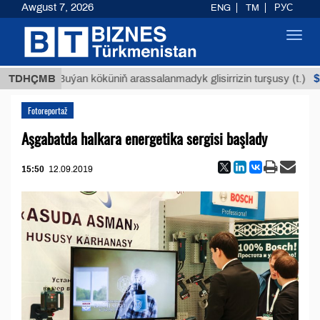
Awgust 7, 2026
ENG
TM
РУС
Toggl
navig
$12935,
TDHÇMB
Buýan köküniň arassalanmadyk glisirrizin turşusy (t.)
Fotoreportaž
Aşgabatda halkara energetika sergisi başlady
15:50
12.09.2019