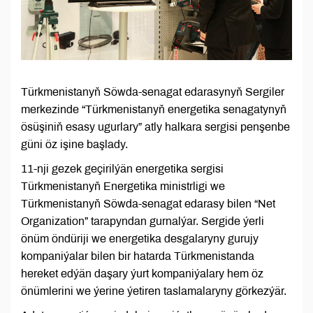
Türkmenistanyň Söwda-senagat edarasynyň Sergiler
merkezinde “Türkmenistanyň energetika senagatynyň
ösüşiniň esasy ugurlary” atly halkara sergisi penşenbe
güni öz işine başlady.
11-nji gezek geçirilýän energetika sergisi
Türkmenistanyň Energetika ministrligi we
Türkmenistanyň Söwda-senagat edarasy bilen “Net
Organization” tarapyndan gurnalýar. Sergide ýerli
önüm öndüriji we energetika desgalaryny gurujy
kompaniýalar bilen bir hatarda Türkmenistanda
hereket edýän daşary ýurt kompaniýalary hem öz
önümlerini we ýerine ýetiren taslamalaryny görkezýär.