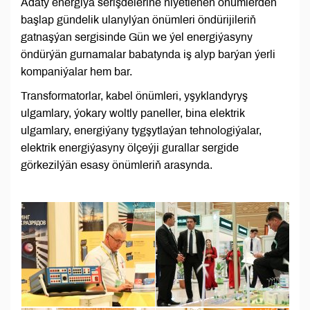
Adaty energiýa serişdelerine niýetlenen önümlerden
başlap gündelik ulanylýan önümleri öndürijileriň
gatnaşýan sergisinde Gün we ýel energiýasyny
öndürýän gurnamalar babatynda iş alyp barýan ýerli
kompaniýalar hem bar.
Transformatorlar, kabel önümleri, yşyklandyryş
ulgamlary, ýokary woltly paneller, bina elektrik
ulgamlary, energiýany tygşytlaýan tehnologiýalar,
elektrik energiýasyny ölçeýji gurallar sergide
görkezilýän esasy önümleriň arasynda.