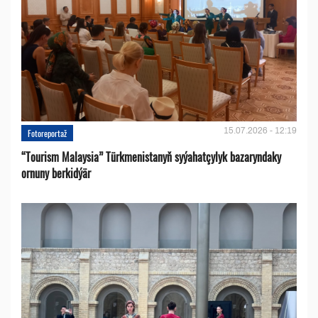
15.07.2026 - 12:19
Fotoreportaž
“Tourism Malaysia” Türkmenistanyň syýahatçylyk bazaryndaky
ornuny berkidýär