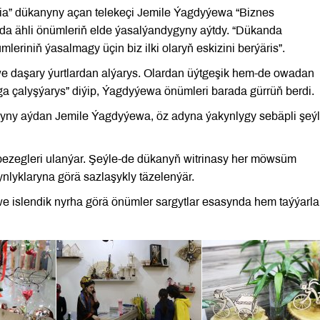
a” dükanyny açan telekeçi Jemile Ýagdyýewa “Biznes
nda ähli önümleriň elde ýasalýandygyny aýtdy. “Dükanda
riniň ýasalmagy üçin biz ilki olaryň eskizini berýäris”.
n we daşary ýurtlardan alýarys. Olardan üýtgeşik hem-de owadan
a çalyşýarys” diýip, Ýagdyýewa önümleri barada gürrüň berdi.
yny aýdan Jemile Ýagdyýewa, öz adyna ýakynlygy sebäpli şeý
bezegleri ulanýar. Şeýle-de dükanyň witrinasy her möwsüm
ynlyklaryna görä sazlaşykly täzelenýär.
we islendik nyrha görä önümler sargytlar esasynda hem taýýarl