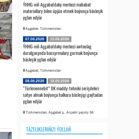
ÝHHG-niň Aşgabatdaky merkezi mahabat
materiallary bilen üpjün etmek boýunça bäsleşik
yglan edýär
Aşgabat, Türkmenistan
07.08.2026
15.09.2026
ÝHHG-niň Aşgabatdaky merkezi awtoulag
duralgasynda bassyrmalary gurmak boýunça
bäsleşik yglan edýär
Aşgabat, Türkmenistan
08.08.2026
18.09.2026
“Türkmennebit” DK maddy-tehniki serişdeleri
satyn almak boýunça halkara bäsleşigi gaýtadan
yglan edýär
Türkmenistan, Aşgabat ş., Arçabil şaýoly 56
TÄZELIKLERIŇIZI ÝOLLAŇ