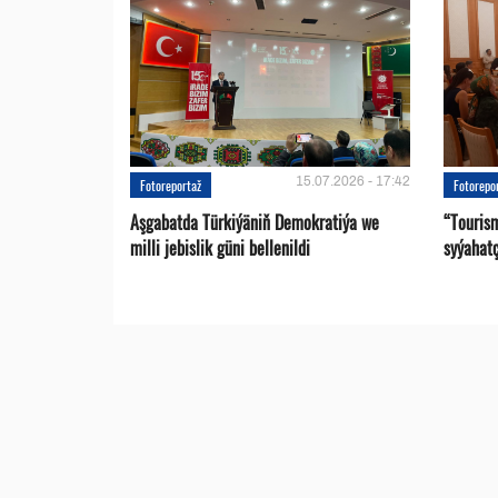
15.07.2026 - 17:42
Fotoreportaž
Fotorepo
Aşgabatda Türkiýäniň Demokratiýa we
“Touris
milli jebislik güni bellenildi
syýahat