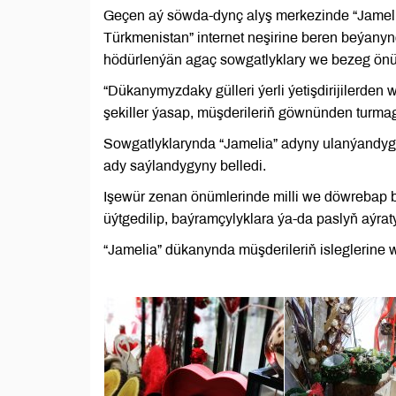
Geçen aý söwda-dynç alyş merkezinde “Jameli
Türkmenistan” internet neşirine beren beýany
hödürlenýän agaç sowgatlyklary we bezeg önümle
“Dükanymyzdaky gülleri ýerli ýetişdirijilerde
şekiller ýasap, müşderileriň göwnünden turmag
Sowgatlyklarynda “Jamelia” adyny ulanýandyg
ady saýlandygyny belledi.
Işewür zenan önümlerinde milli we döwrebap 
üýtgedilip, baýramçylyklara ýa-da paslyň aýrat
“Jamelia” dükanynda müşderileriň isleglerine 