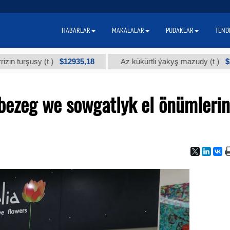
HABARLAR
MAKALALAR
PUDAKLAR
TEND
$12935,18
$300
usy (t.)
Az kükürtli ýakyş mazudy (t.)
bezeg we sowgatlyk el önümlerin