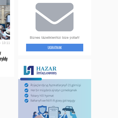
Biznes täzelikleriňizi bize ýollaň!
- 13:11
UGRATMAK
y
ryldy