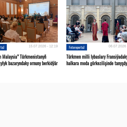
15.07.2026 - 12:19
06.07.2026 
rtaž
Fotoreportaž
m Malaysia” Türkmenistanyň
Türkmen milli lybaslary Fransiýadak
çylyk bazaryndaky ornuny berkidýär
halkara moda görkezilişinde tanyşdy