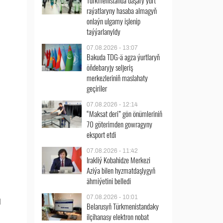
Türkmenistanda daşary ýurt
raýatlaryny hasaba almagyň
onlaýn ulgamy işlenip
taýýarlanyldy
07.08.2026 - 13:07
Bakuda TDG-ä agza ýurtlaryň
öňdebaryjy seljeriş
merkezleriniň maslahaty
geçiriler
07.08.2026 - 12:14
“Maksat deri” gön önümleriniň
70 göterimden gowragyny
eksport etdi
07.08.2026 - 11:42
Irakliý Kobahidze Merkezi
Aziýa bilen hyzmatdaşlygyň
ähmiýetini belledi
07.08.2026 - 10:01
l
Belarusyň Türkmenistandaky
ilçihanasy elektron nobat