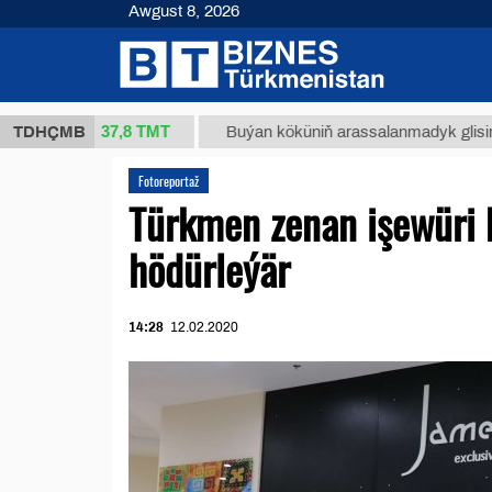
Awgust 8, 2026
37,8 ТМТ
(kg.)
TDHÇMB
Buýan köküniň arassalanmadyk glisirrizin turş
Fotoreportaž
Türkmen zenan işewüri 
hödürleýär
14:28
12.02.2020