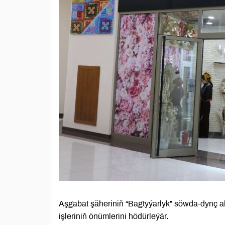
Aşgabat şäheriniň “Bagtyýarlyk” söwda-dynç a
işleriniň önümlerini hödürleýär.