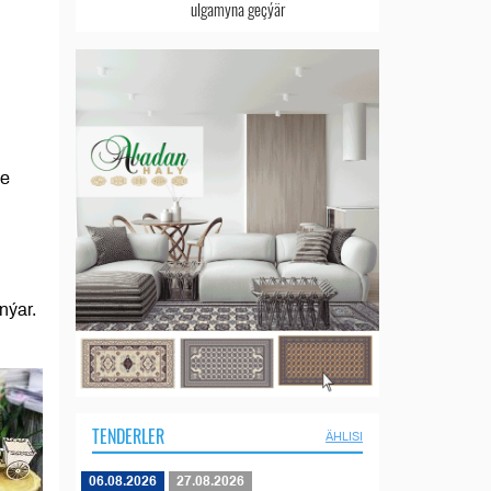
ulgamyna geçýär
le
anýar.
TENDERLER
ÄHLISI
06.08.2026
27.08.2026