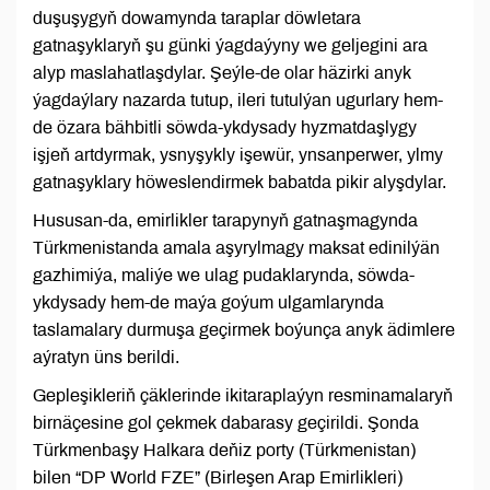
duşuşygyň dowamynda taraplar döwletara
gatnaşyklaryň şu günki ýagdaýyny we geljegini ara
alyp maslahatlaşdylar. Şeýle-de olar häzirki anyk
ýagdaýlary nazarda tutup, ileri tutulýan ugurlary hem-
de özara bähbitli söwda-ykdysady hyzmatdaşlygy
işjeň artdyrmak, ysnyşykly işewür, ynsanperwer, ylmy
gatnaşyklary höweslendirmek babatda pikir alyşdylar.
Hususan-da, emirlikler tarapynyň gatnaşmagynda
Türkmenistanda amala aşyrylmagy maksat edinilýän
gazhimiýa, maliýe we ulag pudaklarynda, söwda-
ykdysady hem-de maýa goýum ulgamlarynda
taslamalary durmuşa geçirmek boýunça anyk ädimlere
aýratyn üns berildi.
Gepleşikleriň çäklerinde ikitaraplaýyn resminamalaryň
birnäçesine gol çekmek dabarasy geçirildi. Şonda
Türkmenbaşy Halkara deňiz porty (Türkmenistan)
bilen “DP World FZE” (Birleşen Arap Emirlikleri)