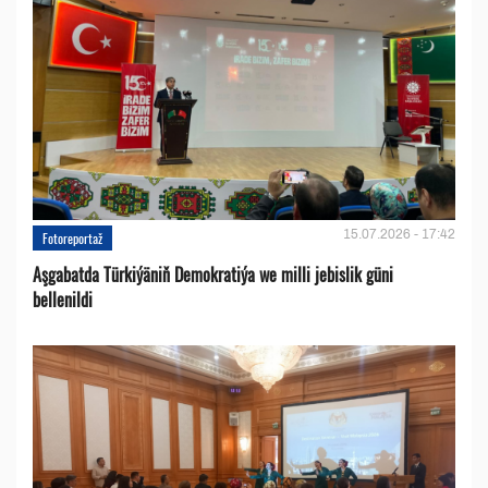
15.07.2026 - 17:42
Fotoreportaž
Aşgabatda Türkiýäniň Demokratiýa we milli jebislik güni
bellenildi