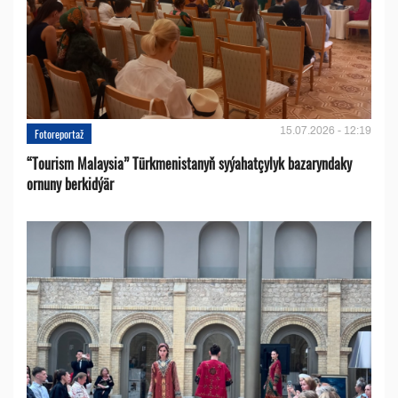
15.07.2026 - 12:19
Fotoreportaž
“Tourism Malaysia” Türkmenistanyň syýahatçylyk bazaryndaky
ornuny berkidýär