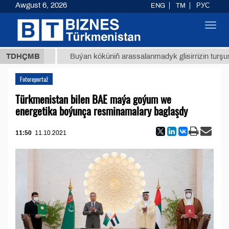
Awgust 6, 2026
ENG
TM
РУС
Toggl
navig
,8 ТМТ
TDHÇMB
Buýan köküniň arassalanmadyk glisirrizin turşusy (t.)
Fotoreportaž
Türkmenistan bilen BAE maýa goýum we
energetika boýunça resminamalary baglaşdy
11:50
11.10.2021