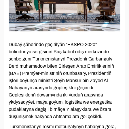
Dubaý şäherinde geçirilýän “EKSPO-2020”
bütindünýä sergisiniň Baş kabul ediş merkezinde
şenbe güni Türkmenistanyň Prezidenti Gurbanguly
Berdimuhamedow bilen Birleşen Arap Emirlikleriniň
(BAE) Premýer-ministriniň orunbasary, Prezidentiň
işleri boýunça ministri Şeýh Mansur bin Zaýed Al
Nahaýanyň arasynda gepleşikler geçirildi.
Gepleşikleriň dowamynda iki ýurduň arasynda
ykdysadyýet, maýa goýum, logistika we energetika
pudaklaryna degişli birnäçe Ylalaşyklara we özara
düşünişmek hakynda Ähtnamalara gol çekildi.
Türkmenistanyň resmi metbugatynyň habaryna görä,