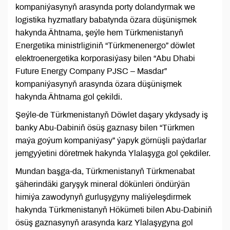
kompaniýasynyň arasynda porty dolandyrmak we
logistika hyzmatlary babatynda özara düşünişmek
hakynda Ähtnama, şeýle hem Türkmenistanyň
Energetika ministrliginiň “Türkmenenergo” döwlet
elektroenergetika korporasiýasy bilen “Abu Dhabi
Future Energy Company PJSC – Masdar”
kompaniýasynyň arasynda özara düşünişmek
hakynda Ähtnama gol çekildi.
Şeýle-de Türkmenistanyň Döwlet daşary ykdysady iş
banky Abu-Dabiniň ösüş gaznasy bilen “Türkmen
maýa goýum kompaniýasy” ýapyk görnüşli paýdarlar
jemgyýetini döretmek hakynda Ylalaşyga gol çekdiler.
Mundan başga-da, Türkmenistanyň Türkmenabat
şäherindäki garyşyk mineral dökünleri öndürýän
himiýa zawodynyň gurluşygyny maliýeleşdirmek
hakynda Türkmenistanyň Hökümeti bilen Abu-Dabiniň
ösüş gaznasynyň arasynda karz Ylalaşygyna gol