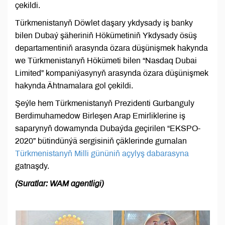
çekildi.
Türkmenistanyň Döwlet daşary ykdysady iş banky
bilen Dubaý şäheriniň Hökümetiniň Ykdysady ösüş
departamentiniň arasynda özara düşünişmek hakynda
we Türkmenistanyň Hökümeti bilen “Nasdaq Dubai
Limited” kompaniýasynyň arasynda özara düşünişmek
hakynda Ähtnamalara gol çekildi.
Şeýle hem Türkmenistanyň Prezidenti Gurbanguly
Berdimuhamedow Birleşen Arap Emirliklerine iş
saparynyň dowamynda Dubaýda geçirilen “EKSPO-
2020” bütindünýä sergisiniň çäklerinde gurnalan
Türkmenistanyň Milli gününiň açylyş dabarasyna
gatnaşdy.
(Suratlar: WAM agentligi)