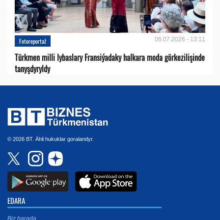
06.07.2026 - 13:11
Fotoreportaž
Türkmen milli lybaslary Fransiýadaky halkara moda görkezilişinde
tanyşdyryldy
© 2026 BT. Ähli hukuklar goralandyr.
EDARA
Biz barada