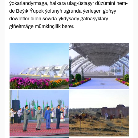
ýokarlandyrmaga, halkara ulag-üstaşyr düzümini hem-
de Beýik Ýüpek ýolunyň ugrunda ýerleşen goňşy
döwletler bilen söwda-ykdysady gatnaşyklary
giňeltmäge mümkinçilik berer.