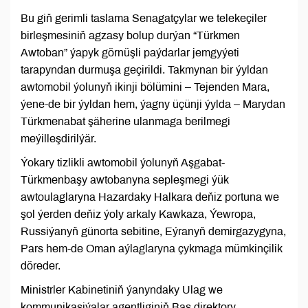
Bu giň gerimli taslama Senagatçylar we telekeçiler
birleşmesiniň agzasy bolup durýan “Türkmen
Awtoban” ýapyk görnüşli paýdarlar jemgyýeti
tarapyndan durmuşa geçirildi. Takmynan bir ýyldan
awtomobil ýolunyň ikinji bölümini – Tejenden Mara,
ýene-de bir ýyldan hem, ýagny üçünji ýylda – Marydan
Türkmenabat şäherine ulanmaga berilmegi
meýilleşdirilýär.
Ýokary tizlikli awtomobil ýolunyň Aşgabat-
Türkmenbaşy awtobanyna sepleşmegi ýük
awtoulaglaryna Hazardaky Halkara deňiz portuna we
şol ýerden deňiz ýoly arkaly Kawkaza, Ýewropa,
Russiýanyň günorta sebitine, Eýranyň demirgazygyna,
Pars hem-de Oman aýlaglaryna çykmaga mümkinçilik
döreder.
Ministrler Kabinetiniň ýanyndaky Ulag we
kommunikasiýalar agentliginiň Baş direktory