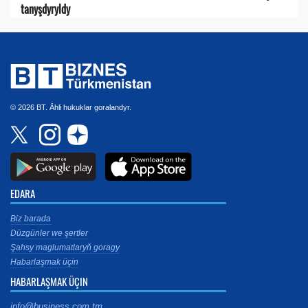
tanyşdyryldy
© 2026 BT. Ähli hukuklar goralandyr.
EDARA
Biz barada
Düzgünler we şertler
Şahsy maglumatlaryň goragy
Habarlaşmak üçin
HABARLAŞMAK ÜÇIN
info@business.com.tm