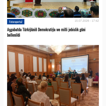
15.07.2026 - 17:42
Fotoreportaž
Aşgabatda Türkiýäniň Demokratiýa we milli jebislik güni
bellenildi