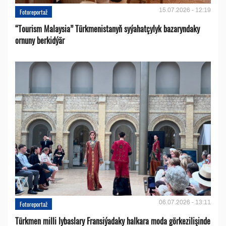
15.07.2026 - 12:19
Fotoreportaž
“Tourism Malaysia” Türkmenistanyň syýahatçylyk bazaryndaky
ornuny berkidýär
06.07.2026 - 13:11
Fotoreportaž
Türkmen milli lybaslary Fransiýadaky halkara moda görkezilişinde