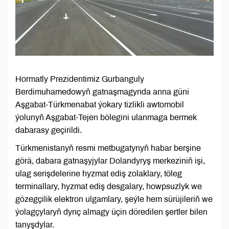
Hormatly Prezidentimiz Gurbanguly
Berdimuhamedowyň gatnaşmagynda anna güni
Aşgabat-Türkmenabat ýokary tizlikli awtomobil
ýolunyň Aşgabat-Tejen bölegini ulanmaga bermek
dabarasy geçirildi.
Türkmenistanyň resmi metbugatynyň habar berşine
görä, dabara gatnaşyjylar Dolandyryş merkeziniň işi,
ulag serişdelerine hyzmat ediş zolaklary, töleg
terminallary, hyzmat ediş desgalary, howpsuzlyk we
gözegçilik elektron ulgamlary, şeýle hem sürüjileriň we
ýolagçylaryň dynç almagy üçin döredilen şertler bilen
tanyşdylar.