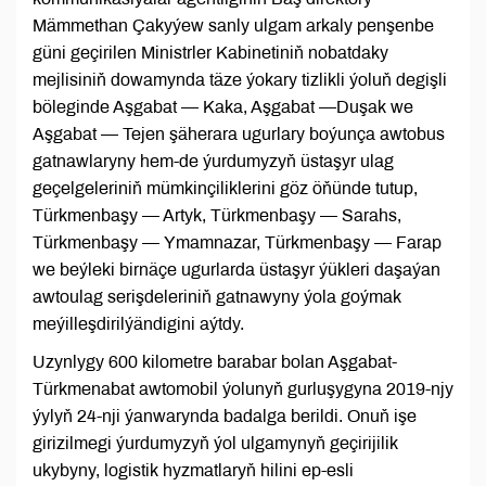
Mämmethan Çakyýew sanly ulgam arkaly penşenbe
güni geçirilen Ministrler Kabinetiniň nobatdaky
mejlisiniň dowamynda täze ýokary tizlikli ýoluň degişli
böleginde Aşgabat — Kaka, Aşgabat —Duşak we
Aşgabat — Tejen şäherara ugurlary boýunça awtobus
gatnawlaryny hem-de ýurdumyzyň üstaşyr ulag
geçelgeleriniň mümkinçiliklerini göz öňünde tutup,
Türkmenbaşy — Artyk, Türkmenbaşy — Sarahs,
Türkmenbaşy — Ymamnazar, Türkmenbaşy — Farap
we beýleki birnäçe ugurlarda üstaşyr ýükleri daşaýan
awtoulag serişdeleriniň gatnawyny ýola goýmak
meýilleşdirilýändigini aýtdy.
Uzynlygy 600 kilometre barabar bolan Aşgabat-
Türkmenabat awtomobil ýolunyň gurluşygyna 2019-njy
ýylyň 24-nji ýanwarynda badalga berildi. Onuň işe
girizilmegi ýurdumyzyň ýol ulgamynyň geçirijilik
ukybyny, logistik hyzmatlaryň hilini ep-esli