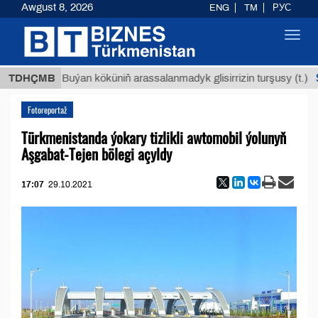
Awgust 8, 2026
ENG
TM
РУС
Toggl
navig
$1293
TDHÇMB
Buýan köküniň arassalanmadyk glisirrizin turşusy (t.)
Fotoreportaž
Türkmenistanda ýokary tizlikli awtomobil ýolunyň
Aşgabat-Tejen bölegi açyldy
17:07
29.10.2021