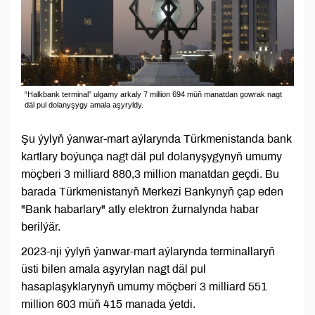
“Halkbank terminal” ulgamy arkaly 7 million 694 müň manatdan gowrak nagt
däl pul dolanyşygy amala aşyryldy.
Şu ýylyň ýanwar-mart aýlarynda Türkmenistanda bank
kartlary boýunça nagt däl pul dolanyşygynyň umumy
möçberi 3 milliard 880,3 million manatdan geçdi. Bu
barada Türkmenistanyň Merkezi Bankynyň çap eden
"Bank habarlary" atly elektron žurnalynda habar
berilýär.
2023-nji ýylyň ýanwar-mart aýlarynda terminallaryň
üsti bilen amala aşyrylan nagt däl pul
hasaplaşyklarynyň umumy möçberi 3 milliard 551
million 603 müň 415 manada ýetdi.