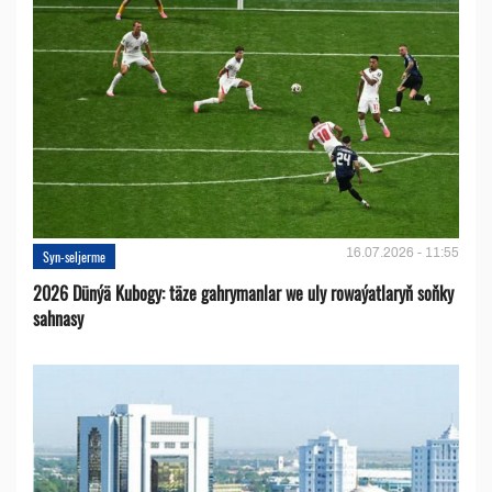
16.07.2026 - 11:55
Syn-seljerme
2026 Dünýä Kubogy: täze gahrymanlar we uly rowaýatlaryň soňky
sahnasy