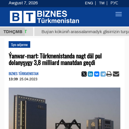
Awgust 7, 2026
ENG
TM
РУС
Toggl
navig
7,8 ТМТ
TDHÇMB
Buýan köküniň arassalanmadyk glisirrizin turşusy (t.
Syn-seljerme
Ýanwar-mart: Türkmenistanda nagt däl pul
dolanyşygy 3,8 milliard manatdan geçdi
BIZNES TÜRKMENISTAN
13:39
25.04.2023