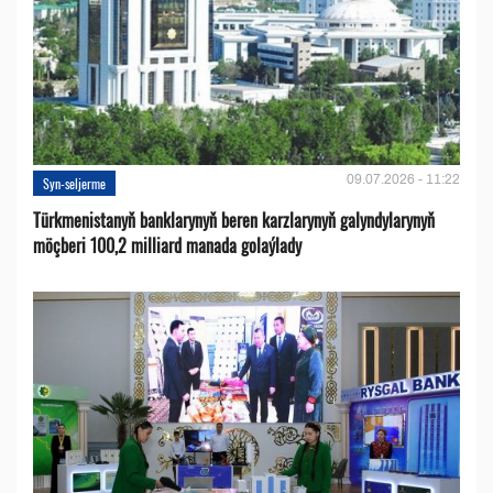
09.07.2026 - 11:22
Syn-seljerme
Türkmenistanyň banklarynyň beren karzlarynyň galyndylarynyň
möçberi 100,2 milliard manada golaýlady