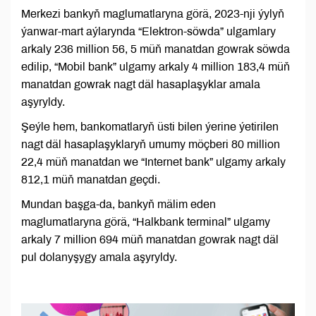
Merkezi bankyň maglumatlaryna görä, 2023-nji ýylyň
ýanwar-mart aýlarynda “Elektron-söwda” ulgamlary
arkaly 236 million 56, 5 müň manatdan gowrak söwda
edilip, “Mobil bank” ulgamy arkaly 4 million 183,4 müň
manatdan gowrak nagt däl hasaplaşyklar amala
aşyryldy.
Şeýle hem, bankomatlaryň üsti bilen ýerine ýetirilen
nagt däl hasaplaşyklaryň umumy möçberi 80 million
22,4 müň manatdan we “Internet bank” ulgamy arkaly
812,1 müň manatdan geçdi.
Mundan başga-da, bankyň mälim eden
maglumatlaryna görä, “Halkbank terminal” ulgamy
arkaly 7 million 694 müň manatdan gowrak nagt däl
pul dolanyşygy amala aşyryldy.