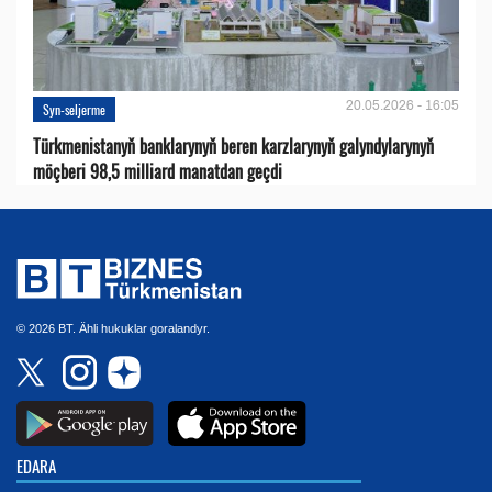
20.05.2026 - 16:05
Syn-seljerme
Türkmenistanyň banklarynyň beren karzlarynyň galyndylarynyň
möçberi 98,5 milliard manatdan geçdi
© 2026 BT. Ähli hukuklar goralandyr.
EDARA