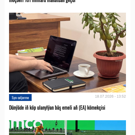
18.07.2026 - 13:52
Syn-seljerme
Dünýäde iň köp ulanylýan bäş emeli aň (EA) kömekçisi