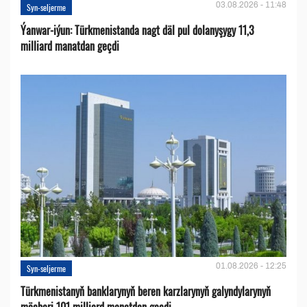
03.08.2026 - 11:48
Syn-seljerme
Ýanwar-iýun: Türkmenistanda nagt däl pul dolanyşygy 11,3
milliard manatdan geçdi
01.08.2026 - 12:25
Syn-seljerme
Türkmenistanyň banklarynyň beren karzlarynyň galyndylarynyň
möçberi 101 milliard manatdan geçdi