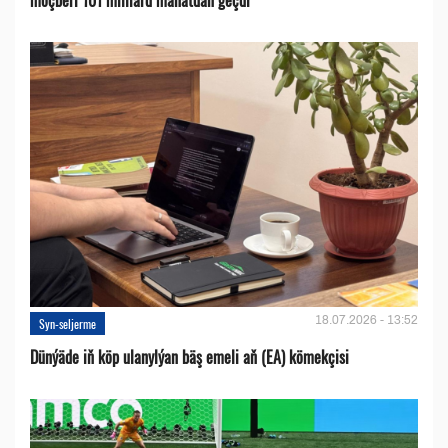
18.07.2026 - 13:52
Syn-seljerme
Dünýäde iň köp ulanylýan bäş emeli aň (EA) kömekçisi