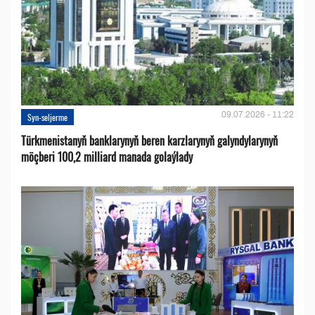
09.07.2026 - 11:22
Syn-seljerme
Türkmenistanyň banklarynyň beren karzlarynyň galyndylarynyň
möçberi 100,2 milliard manada golaýlady