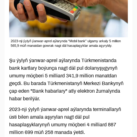
2023-nji ýylyň ýanwar-aprel aýlarynda “Mobil bank” ulgamy arkaly 5 million
565,9 müň manatdan gowrak nagt däl hasaplaşyklar amala aşyryldy.
Şu ýylyň ýanwar-aprel aýlarynda Türkmenistanda
bank kartlary boýunça nagt däl pul dolanyşygynyň
umumy möçberi 5 milliard 341,9 million manatdan
geçdi. Bu barada Türkmenistanyň Merkezi Bankynyň
çap eden "Bank habarlary" atly elektron žurnalynda
habar berilýär.
2023-nji ýylyň ýanwar-aprel aýlarynda terminallaryň
üsti bilen amala aşyrylan nagt däl pul
hasaplaşyklarynyň umumy möçberi 4 milliard 887
million 699 müň 258 manada ýetdi.