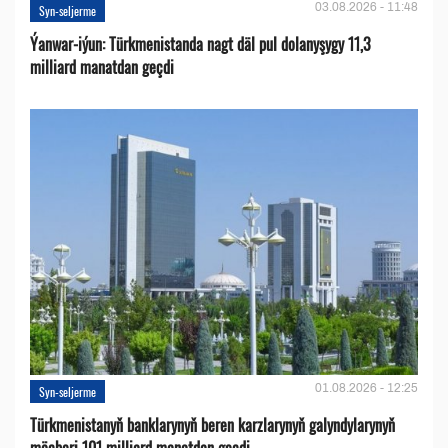
03.08.2026 - 11:48
Syn-seljerme
Ýanwar-iýun: Türkmenistanda nagt däl pul dolanyşygy 11,3
milliard manatdan geçdi
01.08.2026 - 12:25
Syn-seljerme
Türkmenistanyň banklarynyň beren karzlarynyň galyndylarynyň
möçberi 101 milliard manatdan geçdi