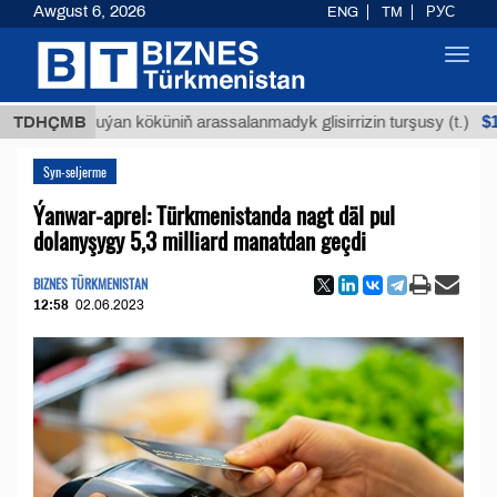
Awgust 6, 2026
ENG
TM
РУС
Toggl
navig
$12935,
TDHÇMB
Buýan köküniň arassalanmadyk glisirrizin turşusy (t.)
Syn-seljerme
Ýanwar-aprel: Türkmenistanda nagt däl pul
dolanyşygy 5,3 milliard manatdan geçdi
BIZNES TÜRKMENISTAN
12:58
02.06.2023