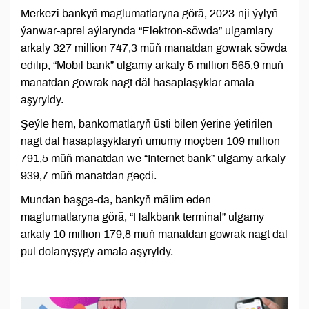
Merkezi bankyň maglumatlaryna görä, 2023-nji ýylyň
ýanwar-aprel aýlarynda “Elektron-söwda” ulgamlary
arkaly 327 million 747,3 müň manatdan gowrak söwda
edilip, “Mobil bank” ulgamy arkaly 5 million 565,9 müň
manatdan gowrak nagt däl hasaplaşyklar amala
aşyryldy.
Şeýle hem, bankomatlaryň üsti bilen ýerine ýetirilen
nagt däl hasaplaşyklaryň umumy möçberi 109 million
791,5 müň manatdan we “Internet bank” ulgamy arkaly
939,7 müň manatdan geçdi.
Mundan başga-da, bankyň mälim eden
maglumatlaryna görä, “Halkbank terminal” ulgamy
arkaly 10 million 179,8 müň manatdan gowrak nagt däl
pul dolanyşygy amala aşyryldy.