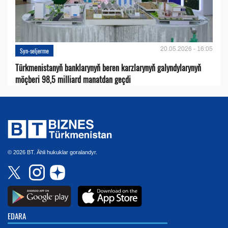
20.05.2026 - 16:05
Syn-seljerme
Türkmenistanyň banklarynyň beren karzlarynyň galyndylarynyň
möçberi 98,5 milliard manatdan geçdi
© 2026 BT. Ähli hukuklar goralandyr.
EDARA