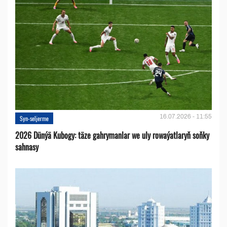
16.07.2026 - 11:55
Syn-seljerme
2026 Dünýä Kubogy: täze gahrymanlar we uly rowaýatlaryň soňky
sahnasy