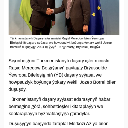
Türkmenistanyň Daşary işler ministri Raşid Meredow bilen Ýewropa
Bileleşiginiň daşary syýasat we howpsuzlyk boýunça ýokary wekili Jozep
Borrelliň duşuşygy, 2024-nji ýylyň 19-njy marty, Brýussel, Belgiýa.
Sişenbe güni Türkmenistanyň daşary işler ministri
Raşid Meredow Belgiýanyň paýtagty Brýusselde
Ýewropa Bileleşiginiň (ÝB) daşary syýasat we
howpsuzlyk boýunça ýokary wekili Jozep Borrel bilen
duşuşdy.
Türkmenistanyň daşary syýasat edarasynyň habar
bermegine görä, söhbetdeşler ikitaraplaýyn we
köptaraplaýyn hyzmatdaşlyga garadylar.
Duşuşygyň barşynda taraplar Merkezi Aziýa bilen