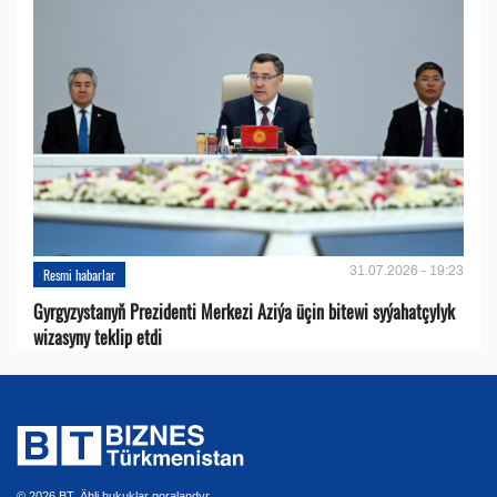
31.07.2026 - 19:23
Resmi habarlar
Gyrgyzystanyň Prezidenti Merkezi Aziýa üçin bitewi syýahatçylyk
wizasyny teklip etdi
© 2026 BT. Ähli hukuklar goralandyr.