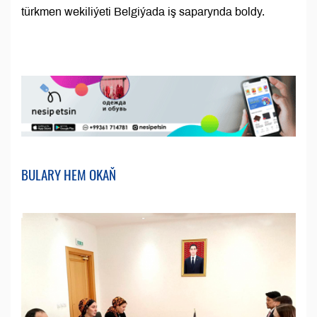
türkmen wekiliýeti Belgiýada iş saparynda boldy.
BULARY HEM OKAŇ