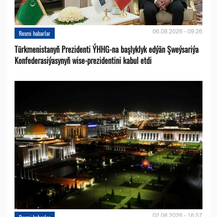
06.08.2026 - 09:26
Resmi habarlar
Türkmenistanyň Prezidenti ÝHHG-na başlyklyk edýän Şweýsariýa
Konfederasiýasynyň wise-prezidentini kabul etdi
02.08.2026 - 16:57