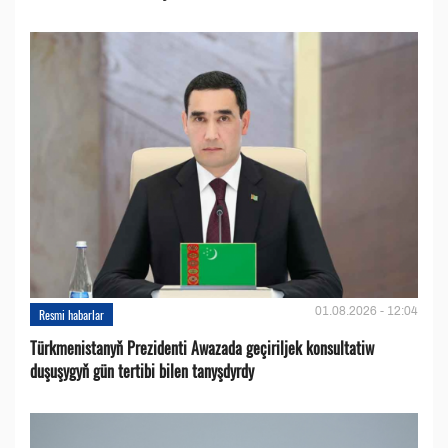
01.08.2026 - 12:04
Resmi habarlar
Türkmenistanyň Prezidenti Awazada geçiriljek konsultatiw
duşuşygyň gün tertibi bilen tanyşdyrdy