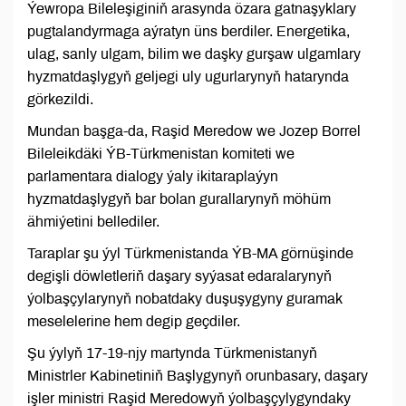
Ýewropa Bileleşiginiň arasynda özara gatnaşyklary
pugtalandyrmaga aýratyn üns berdiler. Energetika,
ulag, sanly ulgam, bilim we daşky gurşaw ulgamlary
hyzmatdaşlygyň geljegi uly ugurlarynyň hatarynda
görkezildi.
Mundan başga-da, Raşid Meredow we Jozep Borrel
Bileleikdäki ÝB-Türkmenistan komiteti we
parlamentara dialogy ýaly ikitaraplaýyn
hyzmatdaşlygyň bar bolan gurallarynyň möhüm
ähmiýetini bellediler.
Taraplar şu ýyl Türkmenistanda ÝB-MA görnüşinde
degişli döwletleriň daşary syýasat edaralarynyň
ýolbaşçylarynyň nobatdaky duşuşygyny guramak
meselelerine hem degip geçdiler.
Şu ýylyň 17-19-njy martynda Türkmenistanyň
Ministrler Kabinetiniň Başlygynyň orunbasary, daşary
işler ministri Raşid Meredowyň ýolbaşçylygyndaky