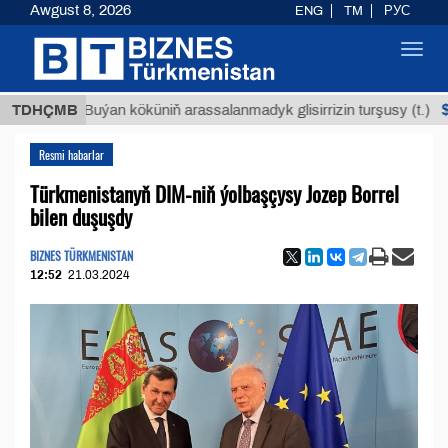
Awgust 8, 2026
ENG
TM
РУС
Toggl
navig
$12935,
TDHÇMB
Buýan köküniň arassalanmadyk glisirrizin turşusy (t.)
Resmi habarlar
Türkmenistanyň DIM-niň ýolbaşçysy Jozep Borrel
bilen duşuşdy
BIZNES TÜRKMENISTAN
12:52
21.03.2024