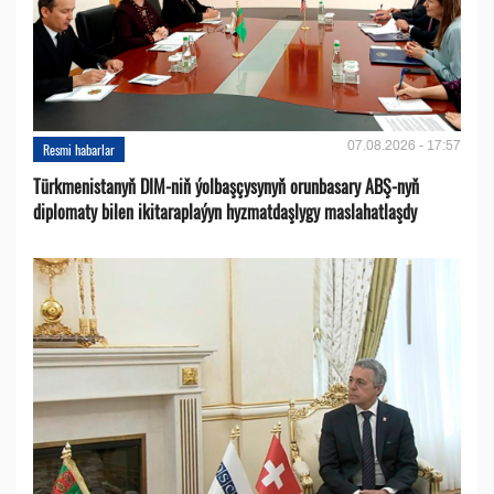
07.08.2026 - 17:57
Resmi habarlar
Türkmenistanyň DIM-niň ýolbaşçysynyň orunbasary ABŞ-nyň
diplomaty bilen ikitaraplaýyn hyzmatdaşlygy maslahatlaşdy