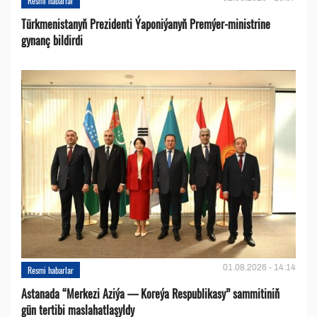
Resmi habarlar
Türkmenistanyň Prezidenti Ýaponiýanyň Premýer-ministrine
gynanç bildirdi
01.08.2026 - 14:14
Resmi habarlar
Astanada “Merkezi Aziýa — Koreýa Respublikasy” sammitiniň
gün tertibi maslahatlaşyldy