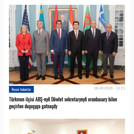
08.08.2026 - 13:21
Resmi habarlar
Türkmen ilçisi ABŞ-nyň Döwlet sekretarynyň orunbasary bilen
geçirlen duşuşyga gatnaşdy