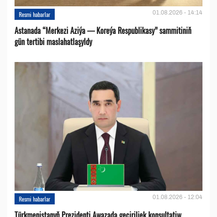
01.08.2026 - 14:14
Resmi habarlar
Astanada “Merkezi Aziýa — Koreýa Respublikasy” sammitiniň
gün tertibi maslahatlaşyldy
01.08.2026 - 12:04
Resmi habarlar
Türkmenistanyň Prezidenti Awazada geçiriljek konsultatiw