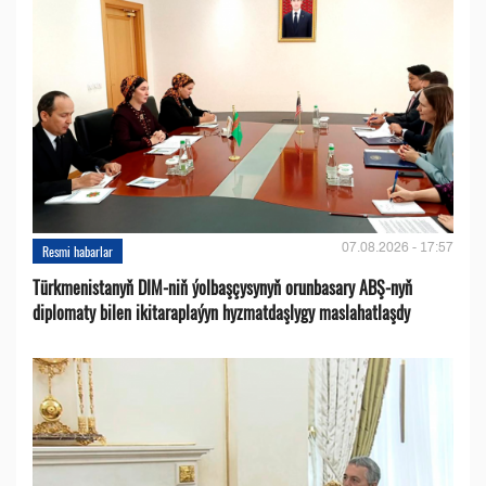
07.08.2026 - 17:57
Resmi habarlar
Türkmenistanyň DIM-niň ýolbaşçysynyň orunbasary ABŞ-nyň
diplomaty bilen ikitaraplaýyn hyzmatdaşlygy maslahatlaşdy