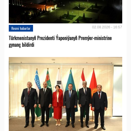
02.08.2026 - 16:57
Resmi habarlar
Türkmenistanyň Prezidenti Ýaponiýanyň Premýer-ministrine
gynanç bildirdi