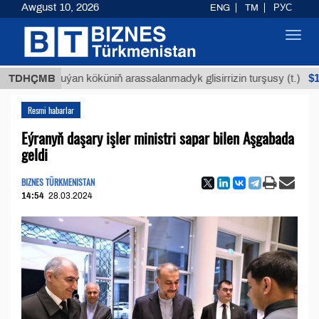
Awgust 10, 2026
ENG
TM
РУС
Toggl
navig
$12935,1
TDHÇMB
Buýan köküniň arassalanmadyk glisirrizin turşusy (t.)
Resmi habarlar
Eýranyň daşary işler ministri sapar bilen Aşgabada
geldi
BIZNES TÜRKMENISTAN
14:54
28.03.2024