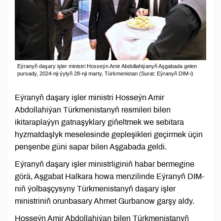
Eýranyň daşary işler ministri Hosseýn Amir Abdollahiýanyň Aşgabada gelen
pursady, 2024-nji ýylyň 28-nji marty, Türkmenistan (Surat: Eýranyň DIM-i)
Eýranyň daşary işler ministri Hosseýn Amir
Abdollahiýan Türkmenistanyň resmileri bilen
ikitaraplaýyn gatnaşyklary giňeltmek we sebitara
hyzmatdaşlyk meselesinde gepleşikleri geçirmek üçin
penşenbe güni sapar bilen Aşgabada geldi.
Eýranyň daşary işler ministrliginiň habar bermegine
görä, Aşgabat Halkara howa menzilinde Eýranyň DIM-
niň ýolbaşçysyny Türkmenistanyň daşary işler
ministriniň orunbasary Ahmet Gurbanow garşy aldy.
Hosseýn Amir Abdollahiýan bilen Türkmenistanyň