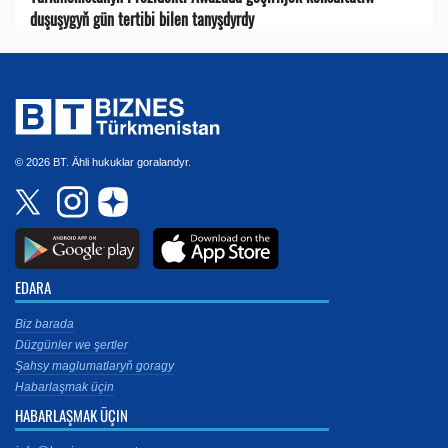
duşuşygyň gün tertibi bilen tanyşdyrdy
© 2026 BT. Ähli hukuklar goralandyr.
EDARA
Biz barada
Düzgünler we şertler
Şahsy maglumatlaryň goragy
Habarlaşmak üçin
HABARLAŞMAK ÜÇIN