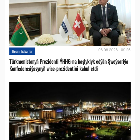
06.08.2026 - 09:26
Resmi habarlar
Türkmenistanyň Prezidenti ÝHHG-na başlyklyk edýän Şweýsariýa
Konfederasiýasynyň wise-prezidentini kabul etdi