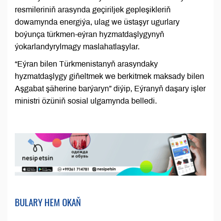
resmileriniň arasynda geçiriljek gepleşikleriň
dowamynda energiýa, ulag we üstaşyr ugurlary
boýunça türkmen-eýran hyzmatdaşlygynyň
ýokarlandyrylmagy maslahatlaşylar.
“Eýran bilen Türkmenistanyň arasyndaky
hyzmatdaşlygy giňeltmek we berkitmek maksady bilen
Aşgabat şäherine barýaryn” diýip, Eýranyň daşary işler
ministri özüniň sosial ulgamynda belledi.
BULARY HEM OKAŇ