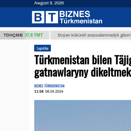
Awgust 9, 2026
37,8 ТМТ
kg.)
TDHÇMB
Buýan köküniň arassalanmadyk glisirrizin turş
Logistika
Türkmenistan bilen Täji
gatnawlaryny dikeltmekl
BIZNES TÜRKMENISTAN
11:58
06.04.2024