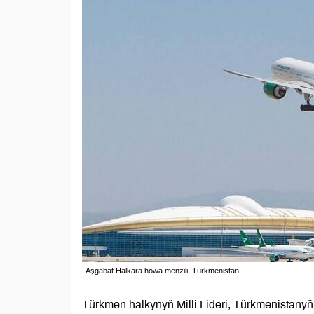
Aşgabat Halkara howa menzili, Türkmenistan
Türkmen halkynyň Milli Lideri, Türkmenista