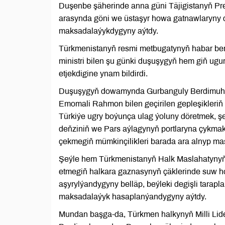
Duşenbe şäherinde anna güni Täjigistanyň Pre
arasynda göni we üstaşyr howa gatnawlaryny 
maksadalaýykdygyny aýtdy.
Türkmenistanyň resmi metbugatynyň habar berm
ministri bilen şu günki duşuşygyň hem giň ugu
etjekdigine ynam bildirdi.
Duşuşygyň dowamynda Gurbanguly Berdimuhame
Emomali Rahmon bilen geçirilen gepleşikleri
Türkiýe ugry boýunça ulag ýoluny döretmek, şe
deňziniň we Pars aýlagynyň portlaryna çykmak
çekmegiň mümkinçilikleri barada ara alnyp mas
Şeýle hem Türkmenistanyň Halk Maslahatynyň 
etmegiň halkara gaznasynyň çäklerinde suw h
aşyrylýandygyny belläp, beýleki degişli tarap
maksadalaýyk hasaplanýandygyny aýtdy.
Mundan başga-da, Türkmen halkynyň Milli Lid