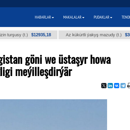
HABARLAR
MAKALALAR
PUDAKLAR
TEND
$12935,18
$300
usy (t.)
Az kükürtli ýakyş mazudy (t.)
gistan göni we üstaşyr howa
igi meýilleşdirýär