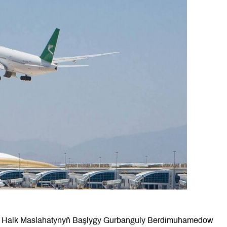
nyň Halk Maslahatynyň Başlygy Gurbanguly Berdimuhamedow