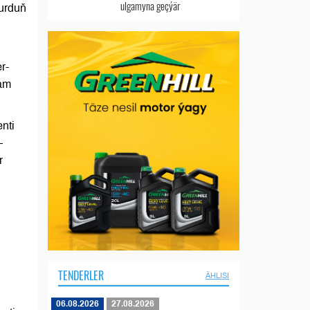
ulgamyna geçýär
ýurduň
r-
dam
nti
—
r
TENDERLER
ÄHLISI
06.08.2026
27.08.2026