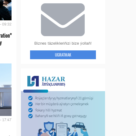
- 09:32
ration”
y
Biznes täzelikleriňizi bize ýollaň!
UGRATMAK
- 17:47