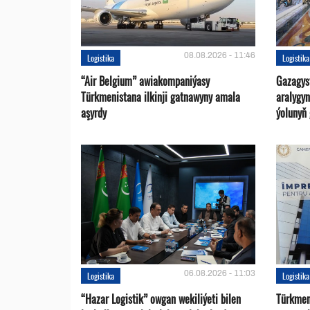
08.08.2026 - 11:46
Logistika
Logistika
“Air Belgium” awiakompaniýasy
Gazagys
Türkmenistana ilkinji gatnawyny amala
aralygy
aşyrdy
ýolunyň
06.08.2026 - 11:03
Logistika
Logistika
“Hazar Logistik” owgan wekiliýeti bilen
Türkmen