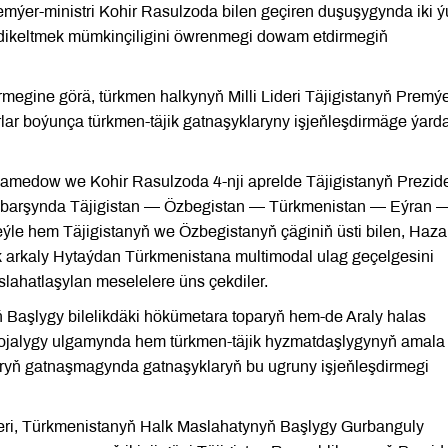
mýer-ministri Kohir Rasulzoda bilen geçiren duşuşygynda iki 
dikeltmek mümkinçiligini öwrenmegi dowam etdirmegiň
egine görä, türkmen halkynyň Milli Lideri Täjigistanyň Premýe
rlar boýunça türkmen-täjik gatnaşyklaryny işjeňleşdirmäge ýar
dow we Kohir Rasulzoda 4-nji aprelde Täjigistanyň Prezide
ň barşynda Täjigistan — Özbegistan — Türkmenistan — Eýran 
ýle hem Täjigistanyň we Özbegistanyň çäginiň üsti bilen, Haza
 arkaly Hytaýdan Türkmenistana multimodal ulag geçelgesini
lahatlaşylan meselelere üns çekdiler.
Başlygy bilelikdäki hökümetara toparyň hem-de Araly halas
ojalygy ulgamynda hem türkmen-täjik hyzmatdaşlygynyň amala
laryň gatnaşmagynda gatnaşyklaryň bu ugruny işjeňleşdirmegi
eri, Türkmenistanyň Halk Maslahatynyň Başlygy Gurbanguly