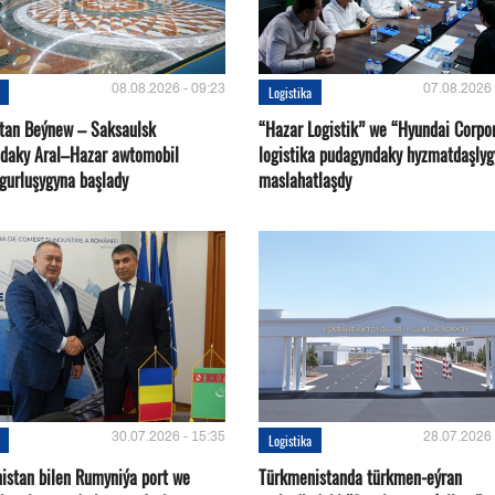
08.08.2026 - 09:23
07.08.2026 
Logistika
tan Beýnew – Saksaulsk
“Hazar Logistik” we “Hyundai Corpo
ndaky Aral–Hazar awtomobil
logistika pudagyndaky hyzmatdaşlyg
 gurluşygyna başlady
maslahatlaşdy
30.07.2026 - 15:35
28.07.2026 
Logistika
istan bilen Rumyniýa port we
Türkmenistanda türkmen-eýran