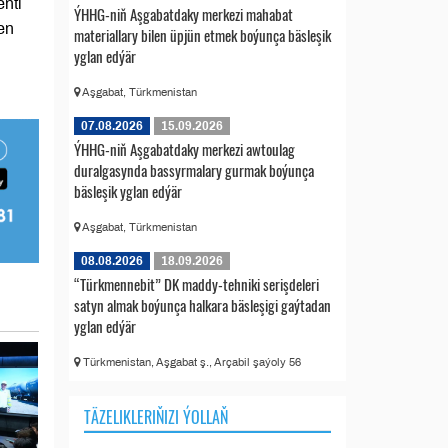
nti
ÝHHG-niň Aşgabatdaky merkezi mahabat
en
materiallary bilen üpjün etmek boýunça bäsleşik
yglan edýär
Aşgabat, Türkmenistan
07.08.2026
15.09.2026
ÝHHG-niň Aşgabatdaky merkezi awtoulag
duralgasynda bassyrmalary gurmak boýunça
bäsleşik yglan edýär
Aşgabat, Türkmenistan
08.08.2026
18.09.2026
“Türkmennebit” DK maddy-tehniki serişdeleri
satyn almak boýunça halkara bäsleşigi gaýtadan
yglan edýär
Türkmenistan, Aşgabat ş., Arçabil şaýoly 56
TÄZELIKLERIŇIZI ÝOLLAŇ