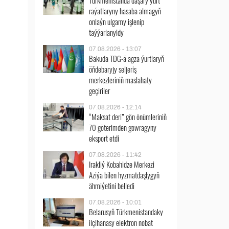
Türkmenistanda daşary ýurt
raýatlaryny hasaba almagyň
onlaýn ulgamy işlenip
taýýarlanyldy
07.08.2026 - 13:07
Bakuda TDG-ä agza ýurtlaryň
öňdebaryjy seljeriş
merkezleriniň maslahaty
geçiriler
07.08.2026 - 12:14
“Maksat deri” gön önümleriniň
70 göterimden gowragyny
eksport etdi
07.08.2026 - 11:42
Irakliý Kobahidze Merkezi
Aziýa bilen hyzmatdaşlygyň
ähmiýetini belledi
07.08.2026 - 10:01
Belarusyň Türkmenistandaky
ilçihanasy elektron nobat