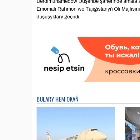
Berdimuhamedow Duşenbe şäherinde amala aşyr
Emomali Rahmon we Täjigistanyň Oli Majlisin
duşuşyklary geçirdi.
BULARY HEM OKAŇ