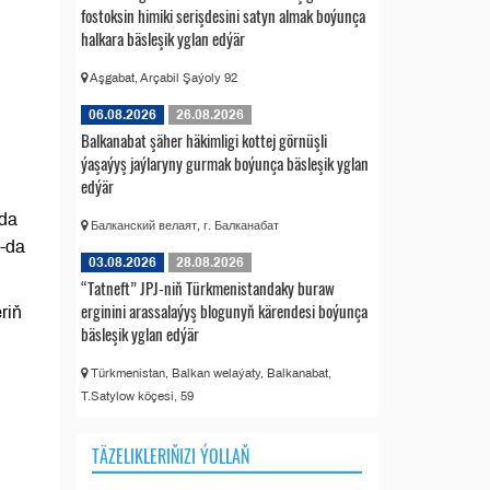
fostoksin himiki serişdesini satyn almak boýunça
halkara bäsleşik yglan edýär
Aşgabat, Arçabil Şaýoly 92
06.08.2026
26.08.2026
Balkanabat şäher häkimligi kottej görnüşli
ýaşaýyş jaýlaryny gurmak boýunça bäsleşik yglan
edýär
kda
Балканский велаят, г. Балканабат
a-da
03.08.2026
28.08.2026
“Tatneft” JPJ-niň Türkmenistandaky buraw
erginini arassalaýyş blogunyň kärendesi boýunça
riň
bäsleşik yglan edýär
Türkmenistan, Balkan welaýaty, Balkanabat,
T.Satylow köçesi, 59
TÄZELIKLERIŇIZI ÝOLLAŇ