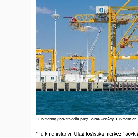
Türkmenbaşy halkara deňiz porty, Balkan welaýaty, Türkmenistan
“Türkmenistanyň Ulag-logistika merkezi” açyk