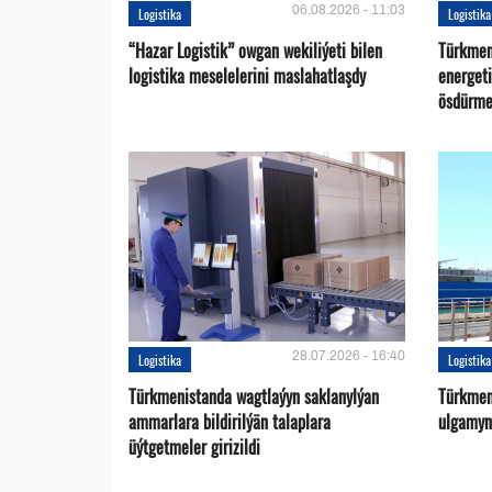
06.08.2026 - 11:03
Logistika
Logistika
“Hazar Logistik” owgan wekiliýeti bilen
Türkmen
logistika meselelerini maslahatlaşdy
energet
ösdürme
28.07.2026 - 16:40
Logistika
Logistika
Türkmenistanda wagtlaýyn saklanylýan
Türkmen
ammarlara bildirilýän talaplara
ulgamyny
üýtgetmeler girizildi