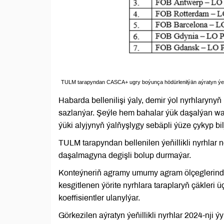
TULM tarapyndan CASCA+ ugry boýunça hödürlenilýän aýratyn ýeňill
Habarda bellenilişi ýaly, demir ýol nyrhlaryn
sazlanýar. Şeýle hem bahalar ýük daşalýan wag
ýüki alyjynyň ýalňyşlygy sebäpli ýüze çykyp bil
TULM tarapyndan bellenilen ýeňillikli nyrhlar 
daşalmagyna degişli bolup durmaýar.
Konteýneriň agramy umumy agram ölçeglerinde
kesgitlenen ýörite nyrhlara taraplaryň çäkleri 
koeffisientler ulanylýar.
Görkezilen aýratyn ýeňillikli nyrhlar 2024-nji ý