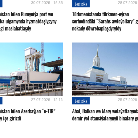
30.07.2026 - 15:35
28.07.2026 
Logistika
istan bilen Rumyniýa port we
Türkmenistanda türkmen-eýran
ika ulgamynda hyzmatdaşlygyny
serhedindäki “Sarahs awtoýollary” 
gi maslahatlaşdy
nokady döwrebaplaşdyryldy
27.07.2026 - 12:14
25.07.2026 
Logistika
istan bilen Azerbaýjan “e-TIR”
Ahal, Balkan we Mary welaýatlarynd
 işe girizdi
demir ýol stansiýalarynyň binalary g