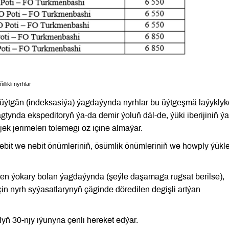
ikli nyrhlar
yň üýtgän (indeksasiýa) ýagdaýynda nyrhlar bu üýtgeşmä laýykly
tynda ekspeditoryň ýa-da demir ýoluň däl-de, ýüki iberijiniň ý
jek jerimeleri tölemegi öz içine almaýar.
nebit we nebit önümleriniň, ösümlik önümleriniň we howply ýükle
n ýokary bolan ýagdaýynda (şeýle daşamaga rugsat berilse),
üçin nyrh syýasatlarynyň çäginde döredilen degişli artýan
ylyň 30-njy iýunyna çenli hereket edýär.