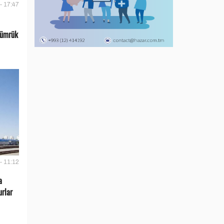
- 17:47
gümrük
- 11:12
a
urlar