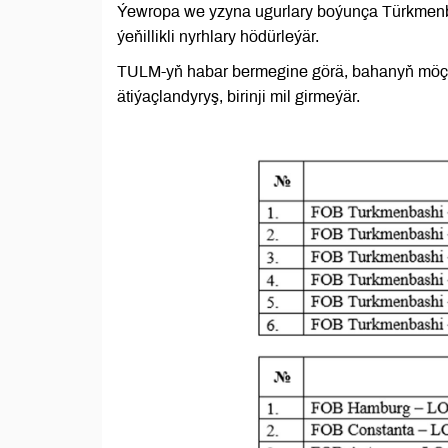
Ýewropa we yzyna ugurlary boýunça Türkmenbaş
ýeňillikli nyrhlary hödürleýär.
TULM-yň habar bermegine görä, bahanyň möçbe
ätiýaçlandyryş, birinji mil girmeýär.