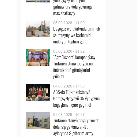
ýolbaşçysy bilen göni
gatnawlary ýola goýmagy
maslahatlaşdy
05.08.2026 - 11:09
Daşoguz welaýatynda ammiak
selitrasyny we karbamid
öndürýän toplum gurlar
05.08.2026 - 11:02
“AgroEksport” kompaniýasy
Türkmenistana iberýän un
önümleriniň görnüşlerini
giňeltdi
04.08.2026 - 17:38
ABŞ-da Türkmenistanyň
Garaşsyzlygynyň 35 ýyllygyna
bagyşlanan çäre geçirildi
04.08.2026 - 16:57
Türkmenistanyň daşary söwda
dolanyşygy ýanwar-iýul
aýlarynda 9 göterim artdy