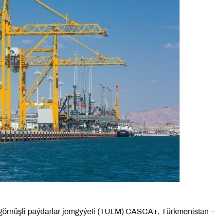
 görnüşli paýdarlar jemgyýeti (TULM) CASCA+, Türkmenistan –