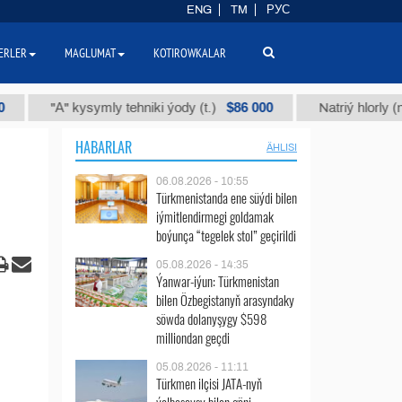
ENG
TM
РУС
ERLER
MAGLUMAT
KOTIROWKALAR
$86 000
"А" kysymly tehniki ýody (t.)
Natriý hlorly (nahar duz
HABARLAR
ÄHLISI
06.08.2026 - 10:55
Türkmenistanda ene süýdi bilen
iýmitlendirmegi goldamak
boýunça “tegelek stol” geçirildi
05.08.2026 - 14:35
Ýanwar-iýun: Türkmenistan
bilen Özbegistanyň arasyndaky
söwda dolanyşygy $598
milliondan geçdi
05.08.2026 - 11:11
Türkmen ilçisi JATA-nyň