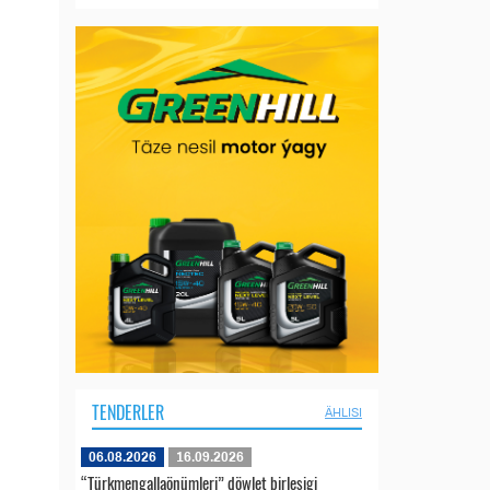
TENDERLER
ÄHLISI
06.08.2026
16.09.2026
“Türkmengallaönümleri” döwlet birleşigi