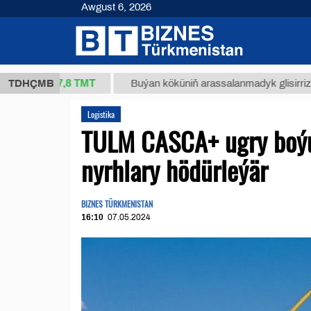
Awgust 6, 2026
37,8 ТМТ
.)
TDHÇMB
Buýan köküniň arassalanmadyk glisirrizin turşusy
Logistika
TULM CASCA+ ugry boýun
nyrhlary hödürleýär
BIZNES TÜRKMENISTAN
16:10
07.05.2024