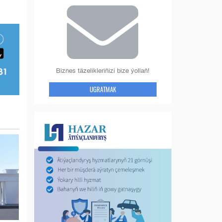
Biznes täzelikleriňizi bize ýollaň!
UGRATMAK