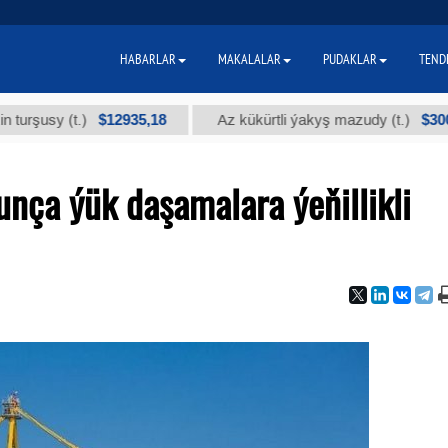
HABARLAR
MAKALALAR
PUDAKLAR
TEND
$12935,18
$300
 (t.)
Az kükürtli ýakyş mazudy (t.)
ça ýük daşamalara ýeňillikli