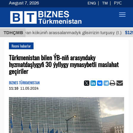
Awgust 7, 2026
ENG
TM
РУС
Toggl
navig
$12935,18
Buýan köküniň arassalanmadyk glisirrizin turşusy (t.)
TDHÇMB
Resmi habarlar
Türkmenistan bilen ÝB-niň arasyndaky
hyzmatdaşlygyň 30 ýyllygy mynasybetli maslahat
geçiriler
BIZNES TÜRKMENISTAN
11:10
11.05.2024