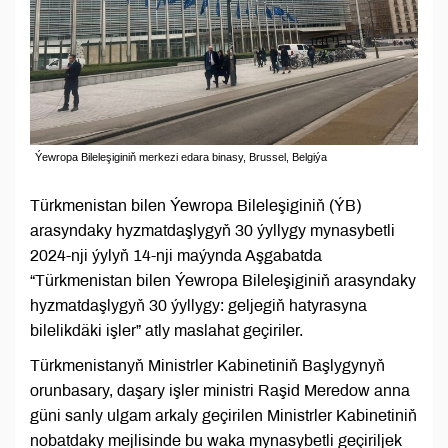
Ýewropa Bileleşiginiň merkezi edara binasy, Brussel, Belgiýa
Türkmenistan bilen Ýewropa Bileleşiginiň (ÝB)
arasyndaky hyzmatdaşlygyň 30 ýyllygy mynasybetli
2024-nji ýylyň 14-nji maýynda Aşgabatda
“Türkmenistan bilen Ýewropa Bileleşiginiň arasyndaky
hyzmatdaşlygyň 30 ýyllygy: geljegiň hatyrasyna
bilelikdäki işler” atly maslahat geçiriler.
Türkmenistanyň Ministrler Kabinetiniň Başlygynyň
orunbasary, daşary işler ministri Raşid Meredow anna
güni sanly ulgam arkaly geçirilen Ministrler Kabinetiniň
nobatdaky mejlisinde bu waka mynasybetli geçiriljek