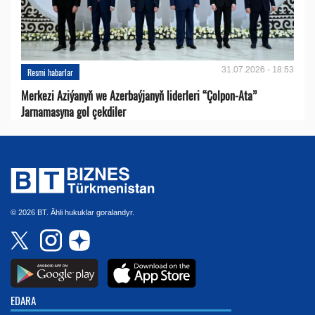
31.07.2026 - 18:53
Resmi habarlar
Merkezi Aziýanyň we Azerbaýjanyň liderleri “Çolpon-Ata”
Jarnamasyna gol çekdiler
© 2026 BT. Ähli hukuklar goralandyr.
EDARA