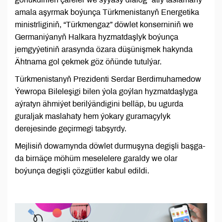
amala aşyrmak boýunça Türkmenistanyň Energetika
ministrliginiň, “Türkmengaz” döwlet konserniniň we
Germaniýanyň Halkara hyzmatdaşlyk boýunça
jemgyýetiniň arasynda özara düşünişmek hakynda
Ähtnama gol çekmek göz öňünde tutulýar.
Türkmenistanyň Prezidenti Serdar Berdimuhamedow
Ýewropa Bileleşigi bilen ýola goýlan hyzmatdaşlyga
aýratyn ähmiýet berilýändigini belläp, bu ugurda
guraljak maslahaty hem ýokary guramaçylyk
derejesinde geçirmegi tabşyrdy.
Mejlisiň dowamynda döwlet durmuşyna degişli başga-
da birnäçe möhüm meselelere garaldy we olar
boýunça degişli çözgütler kabul edildi.