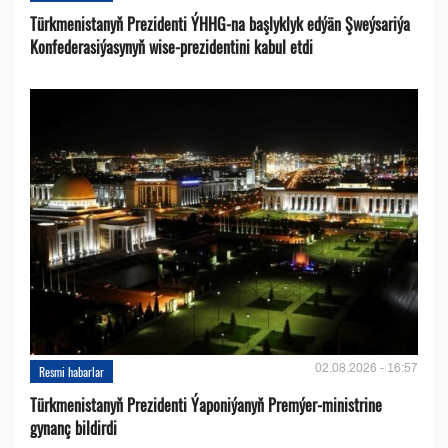
Türkmenistanyň Prezidenti ÝHHG-na başlyklyk edýän Şweýsariýa
Konfederasiýasynyň wise-prezidentini kabul etdi
02.08.2026 - 16:57
Resmi habarlar
Türkmenistanyň Prezidenti Ýaponiýanyň Premýer-ministrine
gynanç bildirdi