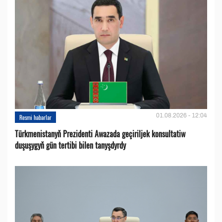
01.08.2026 - 12:04
Resmi habarlar
Türkmenistanyň Prezidenti Awazada geçiriljek konsultatiw
duşuşygyň gün tertibi bilen tanyşdyrdy