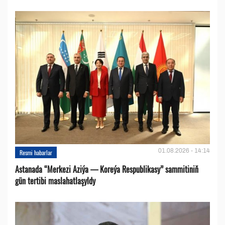
01.08.2026 - 14:14
Resmi habarlar
Astanada “Merkezi Aziýa — Koreýa Respublikasy” sammitiniň
gün tertibi maslahatlaşyldy