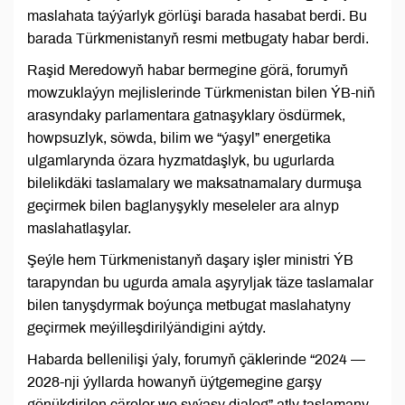
maslahata taýýarlyk görlüşi barada hasabat berdi. Bu
barada Türkmenistanyň resmi metbugaty habar berdi.
Raşid Meredowyň habar bermegine görä, forumyň
mowzuklaýyn mejlislerinde Türkmenistan bilen ÝB-niň
arasyndaky parlamentara gatnaşyklary ösdürmek,
howpsuzlyk, söwda, bilim we “ýaşyl” energetika
ulgamlarynda özara hyzmatdaşlyk, bu ugurlarda
bilelikdäki taslamalary we maksatnamalary durmuşa
geçirmek bilen baglanyşykly meseleler ara alnyp
maslahatlaşylar.
Şeýle hem Türkmenistanyň daşary işler ministri ÝB
tarapyndan bu ugurda amala aşyryljak täze taslamalar
bilen tanyşdyrmak boýunça metbugat maslahatyny
geçirmek meýilleşdirilýändigini aýtdy.
Habarda bellenilişi ýaly, forumyň çäklerinde “2024 —
2028-nji ýyllarda howanyň üýtgemegine garşy
gönükdirilen çäreler we syýasy dialog” atly taslamany