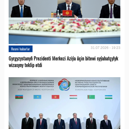
31.07.2026 - 19:23
Resmi habarlar
Gyrgyzystanyň Prezidenti Merkezi Aziýa üçin bitewi syýahatçylyk
wizasyny teklip etdi