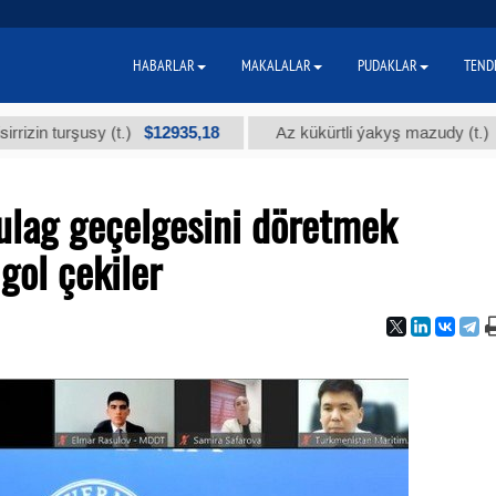
HABARLAR
MAKALALAR
PUDAKLAR
TEND
$12935,18
$300
urşusy (t.)
Az kükürtli ýakyş mazudy (t.)
ulag geçelgesini döretmek
gol çekiler