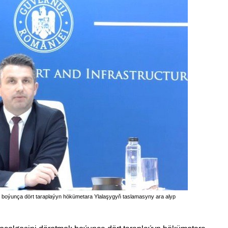
k boýunça dört taraplaýyn hökümetara Ylalaşygyň taslamasyny ara alyp