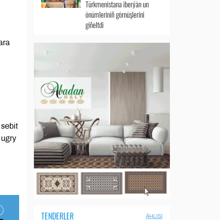
Türkmenistana iberýän un
u
önümleriniň görnüşlerini
giňeltdi
ara
sebit
 ugry
TENDERLER
ÄHLISI