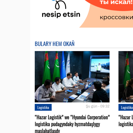
BULARY HEM OKAŇ
Şu gün - 09:32
Logistika
Logistika
“Hazar Logistik” we “Hyundai Corporation”
“Hazar L
logistika pudagyndaky hyzmatdaşlygy
logistik
maslahatlaşdy