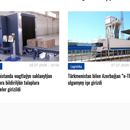
28.07.2026 - 16:40
27.07.2026 
Logistika
istanda wagtlaýyn saklanylýan
Türkmenistan bilen Azerbaýjan “e-T
a bildirilýän talaplara
ulgamyny işe girizdi
ler girizildi