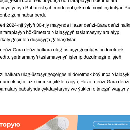
geçelgesini döretmek boýunça dört taraplaýyn hökümetara
umyniýanyň Buharest şäherinde gol çekmek meýilleşdirilýär. B
enbe güni habar berdi.
leri 2024-nji ýylyň 30-njy maýynda Hazar deňzi-Gara deňzi halk
rt taraplaýyn hökümetara Ylalaşygyň taslamasyny ara alyp
kaly geçirilen duşuşyga gatnaşdylar.
ňzi-Gara deňzi halkara ulag-üstaşyr geçelgesini döretmek
dip, şertnamanyň taslamasynyň işlenip düzülmegine işjeň
ňzi halkara ulag-üstaşyr geçelgesini döretmek boýunça Ylalaşyk 
dürmek üçin täze mümkinçilikleri açyp, Hazar deňzi-Gara deňzi
şamalary babatynda çykdajylaryny we ýükleri eltmegiň wagtyny