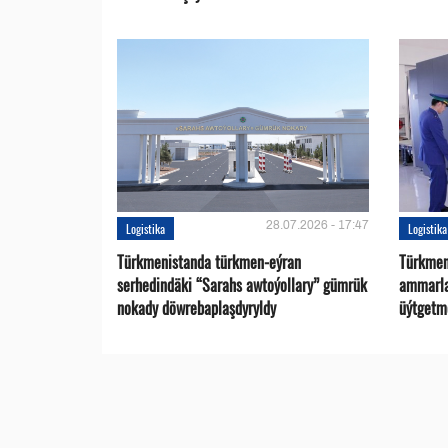
28.07.2026 - 17:47
Logistika
Logistika
Türkmenistanda türkmen-eýran
Türkmen
serhedindäki “Sarahs awtoýollary” gümrük
ammarlar
nokady döwrebaplaşdyryldy
üýtgetme