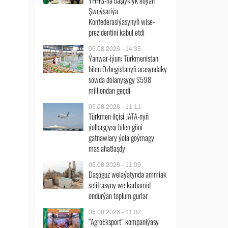
ÝHHG-na başlyklyk edýän
Şweýsariýa
Konfederasiýasynyň wise-
prezidentini kabul etdi
05.08.2026 - 14:35
Ýanwar-iýun: Türkmenistan
bilen Özbegistanyň arasyndaky
söwda dolanyşygy $598
milliondan geçdi
05.08.2026 - 11:11
Türkmen ilçisi JATA-nyň
ýolbaşçysy bilen göni
gatnawlary ýola goýmagy
maslahatlaşdy
05.08.2026 - 11:09
Daşoguz welaýatynda ammiak
selitrasyny we karbamid
öndürýän toplum gurlar
05.08.2026 - 11:02
“AgroEksport” kompaniýasy