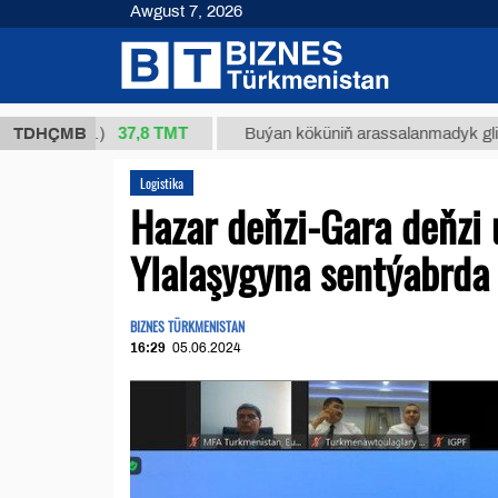
Awgust 7, 2026
37,8 ТМТ
1 (kg.)
TDHÇMB
Buýan köküniň arassalanmadyk glisirrizin t
Logistika
Hazar deňzi-Gara deňzi 
Ylalaşygyna sentýabrda 
BIZNES TÜRKMENISTAN
16:29
05.06.2024