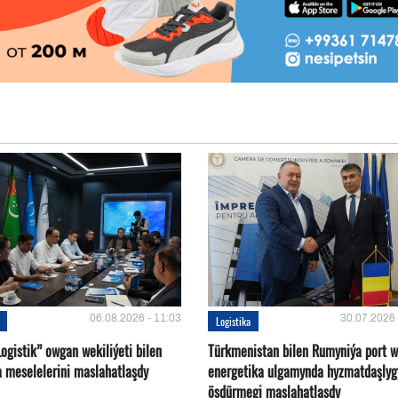
06.08.2026 - 11:03
30.07.2026 
Logistika
ogistik” owgan wekiliýeti bilen
Türkmenistan bilen Rumyniýa port 
a meselelerini maslahatlaşdy
energetika ulgamynda hyzmatdaşlyg
ösdürmegi maslahatlaşdy