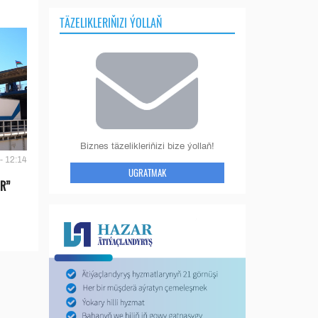
TÄZELIKLERIŇIZI ÝOLLAŇ
Biznes täzelikleriňizi bize ýollaň!
- 12:14
UGRATMAK
IR”