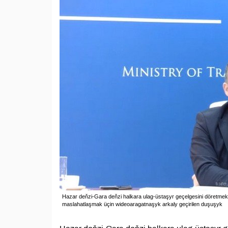
Hazar deňzi-Gara deňzi halkara ulag-üstaşyr geçelgesini döretme
maslahatlaşmak üçin wideoaragatnaşyk arkaly geçirilen duşuşyk