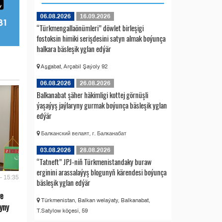
06.08.2026
16.09.2026
“Türkmengallaönümleri” döwlet birleşigi
fostoksin himiki serişdesini satyn almak boýunça
halkara bäsleşik yglan edýär
Aşgabat, Arçabil Şaýoly 92
06.08.2026
26.08.2026
Balkanabat şäher häkimligi kottej görnüşli
ýaşaýyş jaýlaryny gurmak boýunça bäsleşik yglan
edýär
Балканский велаят, г. Балканабат
03.08.2026
28.08.2026
“Tatneft” JPJ-niň Türkmenistandaky buraw
erginini arassalaýyş blogunyň kärendesi boýunça
- 15:35
bäsleşik yglan edýär
we
Türkmenistan, Balkan welaýaty, Balkanabat,
yny
T.Satylow köçesi, 59