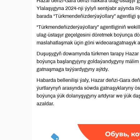
Hazar deňzi-Gara deňzi halkara ulag-üstaşyr 
Ylalaşygyna 2024-nji ýylyň sentýabr aýynda R
barada “Türkmendeňizderýaýollary” agentligi ş
“Türkmendeňizderýaýollary” agentliginiň wekil
ulag-üstaşyr geçelgesini döretmek boýunça dö
maslahatlaşmak üçin göni wideoaragatnaşyk ar
Duşuşygyň dowamynda türkmen tarapy Hazar de
boýunça başlangyjyny goldaýandygyny mälim e
gatnaşmaga taýýardygyny aýtdy.
Habarda bellenilişi ýaly, Hazar deňzi-Gara de
ýurtlarynyň arasynda söwda gatnaşyklaryny ös
boýunça ýük dolanyşygyny artdyrar we ýük da
azaldar.