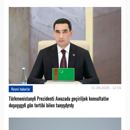
01.08.2026 - 12:04
Resmi habarlar
Türkmenistanyň Prezidenti Awazada geçiriljek konsultatiw
duşuşygyň gün tertibi bilen tanyşdyrdy