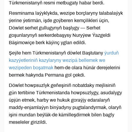
Türkmenistanyň resmi metbugaty habar berdi.
Resminama laýyklykda, wezipe borçlaryny talabalaýyk
ýerine ýetirmän, işde goýberen kemçilikleri üçin,
Döwlet serhet gullugynyň başlygy — Serhet
goşunlarynyň serkerdebaşysy Nuryýew Ýazgeldi
Bäşimowiçe berk käýinç yglan edildi.
Şeýle hem Türkmenistanyň döwlet Baştutany
ýurduň
kazyýetleriniň kazylaryny wezipä bellemek we
wezipeden boşatmak
hem-de olara hünär derejelerini
bermek hakynda Permana gol çekdi.
Döwlet howpsuzlyk geňeşiniň nobatdaky mejlisiniň
gün tertibine Türkmenistanda howpsuzlygy, asudalygy
üpjün etmek, harby we hukuk goraýjy edaralaryň
maddy-enjamlaýyn binýadyny pugtalandyrmak, olaryň
işini mundan beýläk-de kämilleşdirmek bilen bagly
meseleler girizildi.