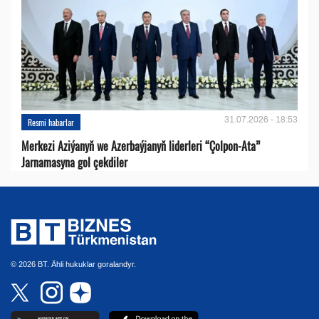
31.07.2026 - 18:53
Resmi habarlar
Merkezi Aziýanyň we Azerbaýjanyň liderleri “Çolpon-Ata”
Jarnamasyna gol çekdiler
© 2026 BT. Ähli hukuklar goralandyr.