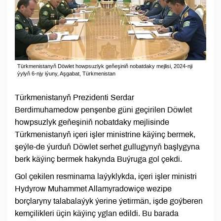
Türkmenistanyň Döwlet howpsuzlyk geňeşiniň nobatdaky mejlisi, 2024-nji
ýylyň 6-njy iýuny, Aşgabat, Türkmenistan
Türkmenistanyň Prezidenti Serdar
Berdimuhamedow penşenbe güni geçirilen Döwlet
howpsuzlyk geňeşiniň nobatdaky mejlisinde
Türkmenistanyň içeri işler ministrine käýinç bermek,
şeýle-de ýurduň Döwlet serhet gullugynyň başlygyna
berk käýinç bermek hakynda Buýruga gol çekdi.
Gol çekilen resminama laýyklykda, içeri işler ministri
Hydyrow Muhammet Allamyradowiçe wezipe
borçlaryny talabalaýyk ýerine ýetirmän, işde goýberen
kemçilikleri üçin käýinç yglan edildi. Bu barada