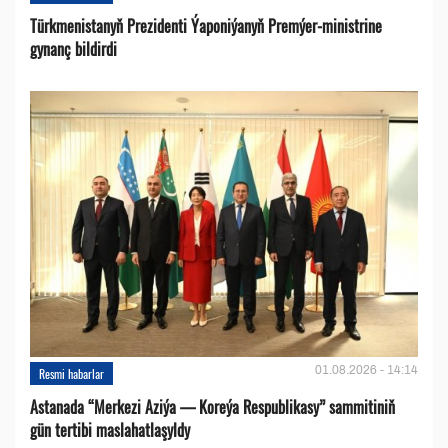
Türkmenistanyň Prezidenti Ýaponiýanyň Premýer-ministrine
gynanç bildirdi
01.08.2026 - 14:14
Resmi habarlar
Astanada “Merkezi Aziýa — Koreýa Respublikasy” sammitiniň
gün tertibi maslahatlaşyldy