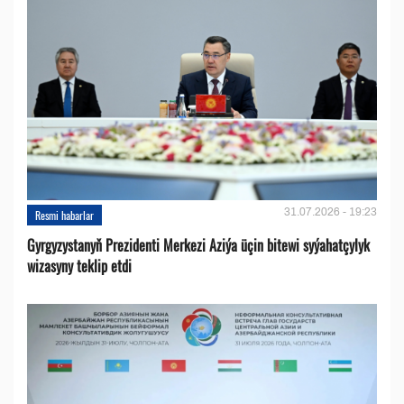
31.07.2026 - 19:23
Resmi habarlar
Gyrgyzystanyň Prezidenti Merkezi Aziýa üçin bitewi syýahatçylyk
wizasyny teklip etdi