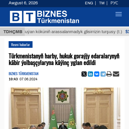
Awgust 6, 2026
ENG
TM
РУС
Toggl
navig
$12935,1
TDHÇMB
Buýan köküniň arassalanmadyk glisirrizin turşusy (t.)
Resmi habarlar
Türkmenistanyň harby, hukuk goraýjy edaralarynyň
käbir ýolbaşçylaryna käýinç yglan edildi
BIZNES TÜRKMENISTAN
10:43
07.06.2024