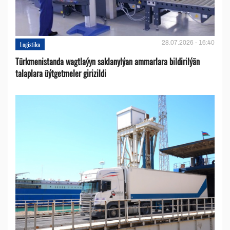
28.07.2026 - 16:40
Logistika
Türkmenistanda wagtlaýyn saklanylýan ammarlara bildirilýän
talaplara üýtgetmeler girizildi