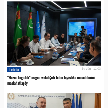
Şu gün - 11:03
Logistika
“Hazar Logistik” owgan wekiliýeti bilen logistika meselelerini
maslahatlaşdy