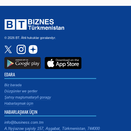
© 2026 BT. Ähli hukuklar goralandyr.
EDARA
Biz barada
Düzgünler we şertler
Şahsy maglumatlaryň goragy
Habarlaşmak üçin
HABARLAŞMAK ÜÇIN
info@business.com.tm
A.Nyýazow şaýoly 157, Aşgabat, Türkmenistan, 744000