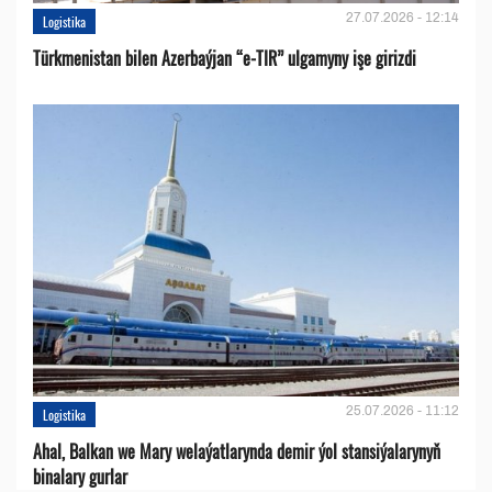
27.07.2026 - 12:14
Logistika
Türkmenistan bilen Azerbaýjan “e-TIR” ulgamyny işe girizdi
25.07.2026 - 11:12
Logistika
Ahal, Balkan we Mary welaýatlarynda demir ýol stansiýalarynyň
binalary gurlar