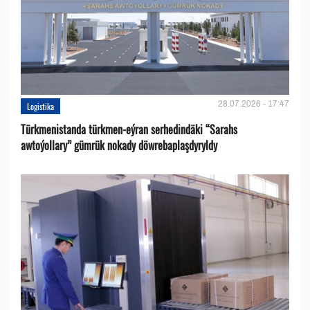
28.07.2026 - 17:47
Logistika
Türkmenistanda türkmen-eýran serhedindäki “Sarahs
awtoýollary” gümrük nokady döwrebaplaşdyryldy