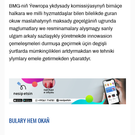
BMG-niň Ýewropa ykdysady komissiýasynyň birnäçe
halkara we milli hyzmatdaşlar bilen bilelikde guran
okuw maslahatynyň maksady geçelgäniň ugrunda
maglumatlary we resminamalary alyşmagy sanly
ulgam arkaly sazlaşykly ýöretmekde innowasion
çemeleşmeleri durmuşa geçirmek üçin degişli
ýurtlarda mümkinçilikleri artdyrmakdan we tehniki
ylymlary emele getirmekden ybaratdyr.
BULARY HEM OKAŇ