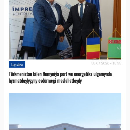
30.07.2026 - 15:35
Logistika
Türkmenistan bilen Rumyniýa port we energetika ulgamynda
hyzmatdaşlygyny ösdürmegi maslahatlaşdy