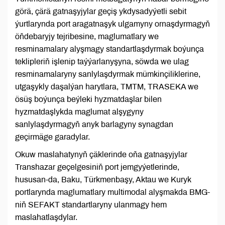
görä, çärä gatnaşyjylar geçiş ykdysadyýetli sebit
ýurtlarynda port aragatnaşyk ulgamyny ornaşdyrmagyň
öňdebaryjy tejribesine, maglumatlary we
resminamalary alyşmagy standartlaşdyrmak boýunça
teklipleriň işlenip taýýarlanyşyna, söwda we ulag
resminamalaryny sanlylaşdyrmak mümkinçiliklerine,
utgaşykly daşalýan harytlara, TMTM, TRASEKA we
ösüş boýunça beýleki hyzmatdaşlar bilen
hyzmatdaşlykda maglumat alşygyny
sanlylaşdyrmagyň anyk barlagyny synagdan
geçirmäge garadylar.
Okuw maslahatynyň çäklerinde oňa gatnaşyjylar
Transhazar geçelgesiniň port jemgyýetlerinde,
hususan-da, Baku, Türkmenbaşy, Aktau we Kuryk
portlarynda maglumatlary multimodal alyşmakda BMG-
niň SEFAKT standartlaryny ulanmagy hem
maslahatlaşdylar.