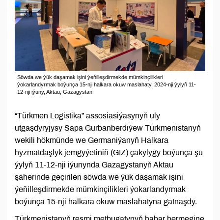
Söwda we ýük daşamak işini ýeňilleşdirmekde mümkinçilikleri
ýokarlandyrmak boýunça 15-nji halkara okuw maslahaty, 2024-nji ýylyň 11-
12-nji iýuny, Aktau, Gazagystan
“Türkmen Logistika” assosiasiýasynyň uly
utgaşdyryjysy Sapa Gurbanberdiýew Türkmenistanyň
wekili hökmünde we Germaniýanyň Halkara
hyzmatdaşlyk jemgyýetiniň (GIZ) çakylygy boýunça şu
ýylyň 11-12-nji iýunynda Gazagystanyň Aktau
şäherinde geçirilen söwda we ýük daşamak işini
ýeňilleşdirmekde mümkinçilikleri ýokarlandyrmak
boýunça 15-nji halkara okuw maslahatyna gatnaşdy.
Türkmenistanyň resmi metbugatynyň habar bermegine