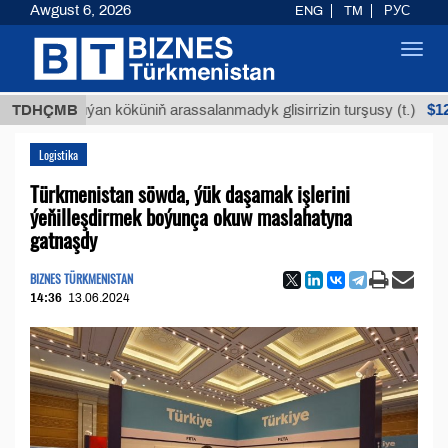
Awgust 6, 2026
ENG
TM
РУС
Toggl
navig
$12935,18
TDHÇMB
Buýan köküniň arassalanmadyk glisirrizin turşusy (t.)
Logistika
Türkmenistan söwda, ýük daşamak işlerini
ýeňilleşdirmek boýunça okuw maslahatyna
gatnaşdy
BIZNES TÜRKMENISTAN
14:36
13.06.2024