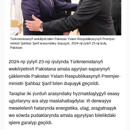
Türkmenistanyň wekiliýeti bilen Pakistan Yslam Respublikasynyň Premýer-
ministri Şahbaz Şarif arasyndaky duşuşyk, 2024-nji ýylyň 23-nji iýuly,
Pakistan
2024-nji ýylyň 23-nji iýulynda Türkmenistanyň
wekiliýetiniň Pakistana amala aşyrýan saparynyň
çäklerinde Pakistan Yslam Respublikasynyň Premýer-
ministri Şahbaz Şarif bilen duşuşyk geçirildi.
Taraplar iki ýurduň arasyndaky hyzmatdaşlygyň esasy
ugurlaryny ara alyp maslahatlaşdylar. Iň derwaýys
meseleleriň hatarynda energetika, ulag, aragatnaşyk
we söwda pudaklarynda amala aşyrylýan bilelikdäki
işlere garalyp geçildi.