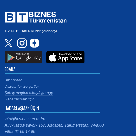
© 2026 BT. Ähli hukuklar goralandyr.
EDARA
Biz barada
Düzgünler we şertler
Şahsy maglumatlaryň goragy
Habarlaşmak üçin
HABARLAŞMAK ÜÇIN
info@business.com.tm
A.Nyýazow şaýoly 157, Aşgabat, Türkmenistan, 744000
+993 61 89 14 98