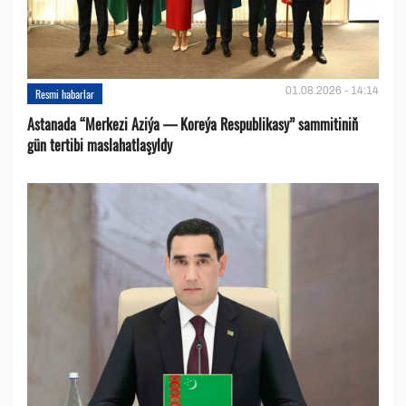
01.08.2026 - 14:14
Resmi habarlar
Astanada “Merkezi Aziýa — Koreýa Respublikasy” sammitiniň
gün tertibi maslahatlaşyldy