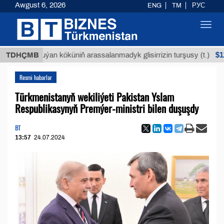
Awgust 6, 2026
ENG
TM
РУС
Toggl
navig
$12935,1
TDHÇMB
Buýan köküniň arassalanmadyk glisirrizin turşusy (t.)
Resmi habarlar
Türkmenistanyň wekiliýeti Pakistan Yslam
Respublikasynyň Premýer-ministri bilen duşuşdy
BT
13:57
24.07.2024