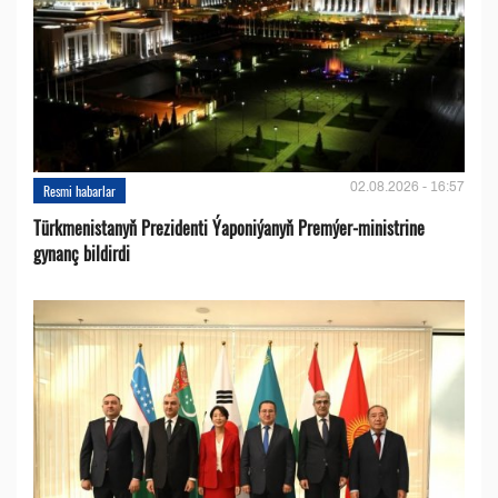
02.08.2026 - 16:57
Resmi habarlar
Türkmenistanyň Prezidenti Ýaponiýanyň Premýer-ministrine
gynanç bildirdi