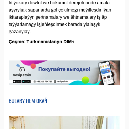
Iň ýokary döwlet we hökümet derejelerinde amala
aşyryljak saparlarda gol çekilmegi meýilleşdirilýän
ikitaraplaýyn şertnamalary we ähtnamalary işläp
taýýarlamagy işjeňleşdirmek barada ylalaşyk
gazanyldy.
Çeşme: Türkmenistanyň DIM-i
BULARY HEM OKAŇ