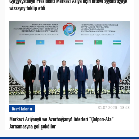
Gyrgyzystanyň Prezidenti Merkezi Aziýa üçin bitewi syýahatçylyk
wizasyny teklip etdi
31.07.2026 - 18:53
Resmi habarlar
Merkezi Aziýanyň we Azerbaýjanyň liderleri “Çolpon-Ata”
Jarnamasyna gol çekdiler