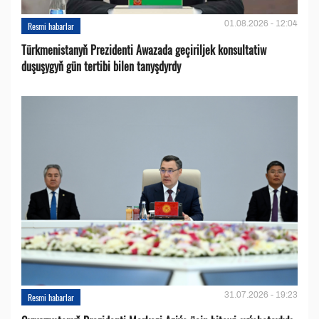
01.08.2026 - 12:04
Resmi habarlar
Türkmenistanyň Prezidenti Awazada geçiriljek konsultatiw
duşuşygyň gün tertibi bilen tanyşdyrdy
31.07.2026 - 19:23
Resmi habarlar