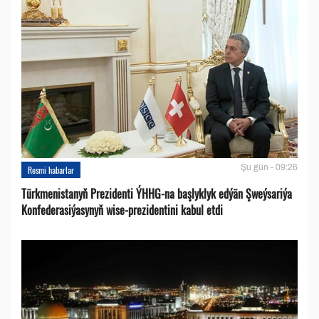
Şu gün - 09:26
Resmi habarlar
Türkmenistanyň Prezidenti ÝHHG-na başlyklyk edýän Şweýsariýa
Konfederasiýasynyň wise-prezidentini kabul etdi