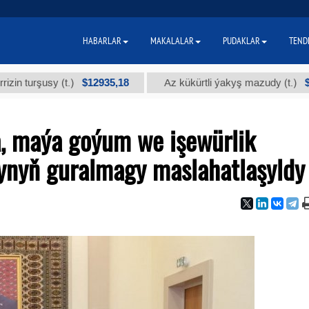
HABARLAR
MAKALALAR
PUDAKLAR
TEND
$12935,18
$300
şusy (t.)
Az kükürtli ýakyş mazudy (t.)
, maýa goýum we işewürlik
ynyň guralmagy maslahatlaşyldy