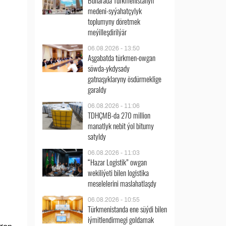
Buharada Türkmenistanyň
medeni-syýahatçylyk
toplumyny döretmek
meýilleşdirilýär
06.08.2026 - 13:50
Aşgabatda türkmen-owgan
söwda-ykdysady
gatnaşyklaryny ösdürmeklige
garaldy
06.08.2026 - 11:06
TDHÇMB-da 270 million
manatlyk nebit ýol bitumy
satyldy
06.08.2026 - 11:03
“Hazar Logistik” owgan
wekiliýeti bilen logistika
meselelerini maslahatlaşdy
06.08.2026 - 10:55
Türkmenistanda ene süýdi bilen
iýmitlendirmegi goldamak