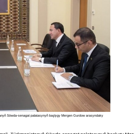
istanyň Söwda-senagat palatasynyň başlygy Mergen Gurdow arasyndaky