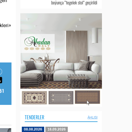
rgen
boýunça “tegelek stol” geçirildi
leri»
TENDERLER
ÄHLISI
08.08.2026
18.09.2026