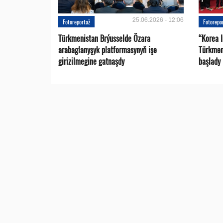
25.06.2026 - 12:06
Fotoreportaž
Fotorepo
Türkmenistan Brýusselde Özara
“Korea 
arabaglanyşyk platformasynyň işe
Türkmeni
girizilmegine gatnaşdy
başlady