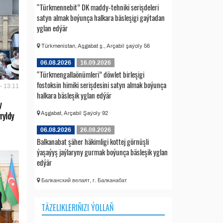
“Türkmennebit” DK maddy-tehniki serişdeleri
satyn almak boýunça halkara bäsleşigi gaýtadan
yglan edýär
Türkmenistan, Aşgabat ş., Arçabil şaýoly 56
06.08.2026
16.09.2026
“Türkmengallaönümleri” döwlet birleşigi
fostoksin himiki serişdesini satyn almak boýunça
- 13:11
halkara bäsleşik yglan edýär
y
Aşgabat, Arçabil Şaýoly 92
ryldy
06.08.2026
26.08.2026
Balkanabat şäher häkimligi kottej görnüşli
ýaşaýyş jaýlaryny gurmak boýunça bäsleşik yglan
edýär
Балканский велаят, г. Балканабат
TÄZELIKLERIŇIZI ÝOLLAŇ