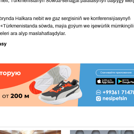
ameli, Türkmenistanyň Söwda-senagat palatasynyň başlygy Me
abrynda Halkara nebit we gaz sergisiniň we konferensiýasynyň
 «Türkmenistanda söwda, maýa goýum we işewürlik mümkinçilik
eleri ara alyp maslahatlaşdylar.⠀
asy