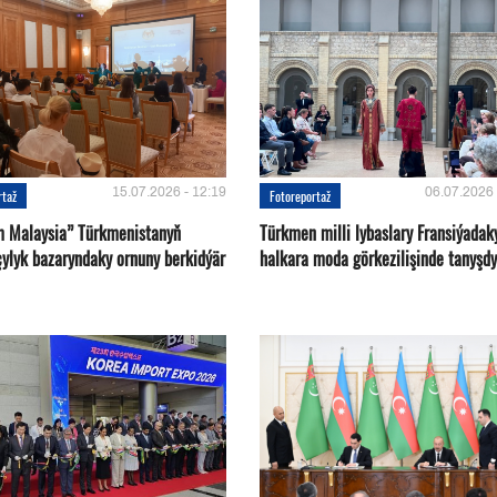
15.07.2026 - 12:19
06.07.2026 
rtaž
Fotoreportaž
m Malaysia” Türkmenistanyň
Türkmen milli lybaslary Fransiýadak
çylyk bazaryndaky ornuny berkidýär
halkara moda görkezilişinde tanyşdy