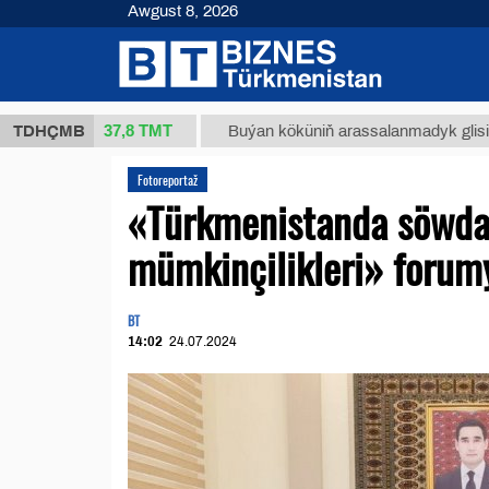
Awgust 8, 2026
37,8 ТМТ
 (kg.)
TDHÇMB
Buýan köküniň arassalanmadyk glisirrizin tur
Fotoreportaž
«Türkmenistanda söwda
mümkinçilikleri» forum
BT
14:02
24.07.2024