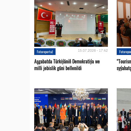
15.07.2026 - 17:42
Fotoreportaž
Fotorepo
Aşgabatda Türkiýäniň Demokratiýa we
“Touris
milli jebislik güni bellenildi
syýahat