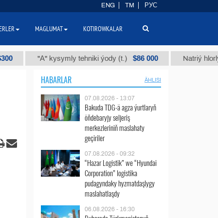
ENG
TM
РУС
ERLER
MAGLUMAT
KOTIROWKALAR
$86 000
"А" kysymly tehniki ýody (t.)
Natriý hlorly (nahar
HABARLAR
ÄHLISI
07.08.2026 - 13:07
Bakuda TDG-ä agza ýurtlaryň
öňdebaryjy seljeriş
merkezleriniň maslahaty
geçiriler
07.08.2026 - 09:32
“Hazar Logistik” we “Hyundai
Corporation” logistika
pudagyndaky hyzmatdaşlygy
maslahatlaşdy
06.08.2026 - 16:30