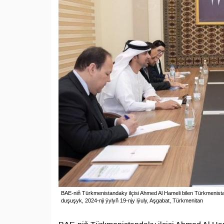
BAE-niň Türkmenistandaky ilçisi Ahmed Al Hameli bilen Türkmen
duşuşyk, 2024-nji ýylyň 19-njy iýuly, Aşgabat, Türkmenitan