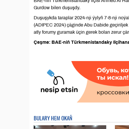
BAE-niň Türkmenistandaky ilçisi Ahmed Al H
Gurdow bilen duşuşdy.
Duşuşykda taraplar 2024-nji ýylyň 7-8-nji noý
(ADIPEC 2024) çäginde Abu Dabide geçiriljek
atly forumy guramak üçin gerek bolan zerur çär
Çeşme: BAE-niň Türkmenistandaky Ilçihan
BULARY HEM OKAŇ