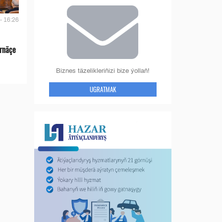
- 16:26
rnäçe
Biznes täzelikleriňizi bize ýollaň!
UGRATMAK