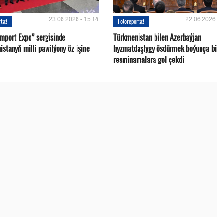
23.06.2026 - 15:14
22.06.2026 
rtaž
Fotoreportaž
Import Expo” sergisinde
Türkmenistan bilen Azerbaýjan
stanyň milli pawilýony öz işine
hyzmatdaşlygy ösdürmek boýunça bi
resminamalara gol çekdi