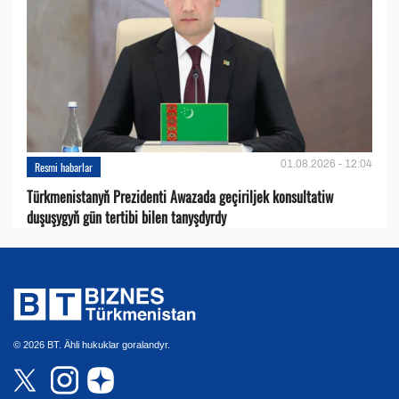
01.08.2026 - 12:04
Resmi habarlar
Türkmenistanyň Prezidenti Awazada geçiriljek konsultatiw
duşuşygyň gün tertibi bilen tanyşdyrdy
© 2026 BT. Ähli hukuklar goralandyr.