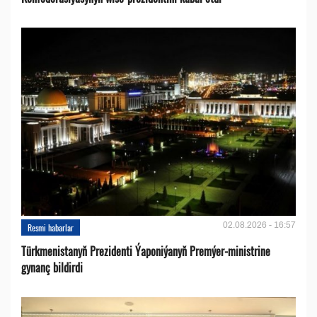
02.08.2026 - 16:57
Resmi habarlar
Türkmenistanyň Prezidenti Ýaponiýanyň Premýer-ministrine
gynanç bildirdi