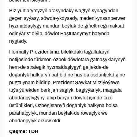
Biz ýurtlarymyzyň arasyndaky wagtyň synagyndan
geçen syýasy, söwda-ykdysady, medeni-ynsanperwer
hyzmatdaşlygy mundan beýläk-de giňeltmegi maksat
edinýäris” diýip, döwlet Baştutanymyz hatynda
nygtady.
Hormatly Prezidentimiz bilelikdäki tagallalaryň
netijesinde türkmen-özbek döwletara gatnaşyklarynyň
hem-de strategik hyzmatdaşlygyň geljekde-de
doganlyk halklaryň bähbidine has-da ösdüriljekdigine
pugta ynam bildirip, Prezident Şawkat Mirziýoýewe
tüýs ýürekden berk jan saglyk, bagtyýarlyk, maşgala
abadançylygyny, alyp barýan döwlet işinde täze
üstünlikleri, Özbegistanyň doganlyk halkyna bolsa
parahatçylyk, mundan beýläk-de rowaçlyk we
abadançylyk arzuw etdi.
Çeşme: TDH