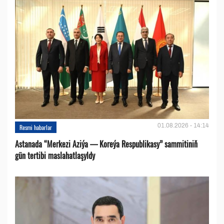
01.08.2026 - 14:14
Resmi habarlar
Astanada “Merkezi Aziýa — Koreýa Respublikasy” sammitiniň
gün tertibi maslahatlaşyldy