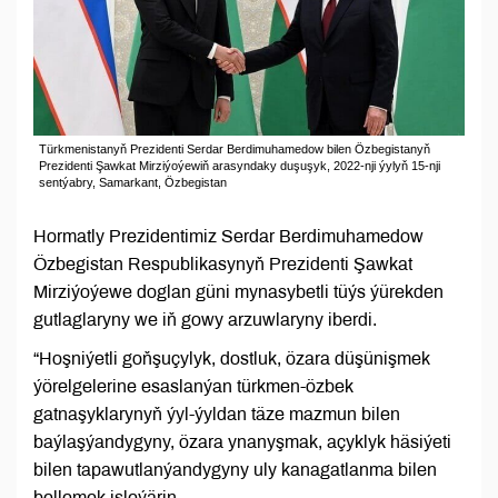
Türkmenistanyň Prezidenti Serdar Berdimuhamedow bilen Özbegistanyň
Prezidenti Şawkat Mirziýoýewiň arasyndaky duşuşyk, 2022-nji ýylyň 15-nji
sentýabry, Samarkant, Özbegistan
Hormatly Prezidentimiz Serdar Berdimuhamedow
Özbegistan Respublikasynyň Prezidenti Şawkat
Mirziýoýewe doglan güni mynasybetli tüýs ýürekden
gutlaglaryny we iň gowy arzuwlaryny iberdi.
“Hoşniýetli goňşuçylyk, dostluk, özara düşünişmek
ýörelgelerine esaslanýan türkmen-özbek
gatnaşyklarynyň ýyl-ýyldan täze mazmun bilen
baýlaşýandygyny, özara ynanyşmak, açyklyk häsiýeti
bilen tapawutlanýandygyny uly kanagatlanma bilen
bellemek isleýärin.