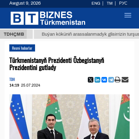
Awgust 9, 2026
ENG
TM
РУС
Toggl
navig
8 ТМТ
TDHÇMB
Buýan köküniň arassalanmadyk glisirrizin turşusy (t.)
Resmi habarlar
Türkmenistanyň Prezidenti Özbegistanyň
Prezidentini gutlady
TDH
14:19
25.07.2024