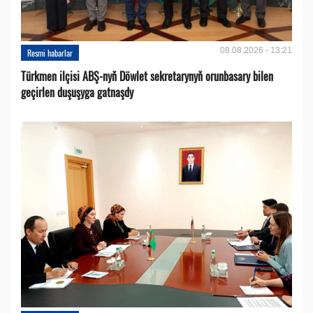
08.08.2026 - 13:21
Resmi habarlar
Türkmen ilçisi ABŞ-nyň Döwlet sekretarynyň orunbasary bilen
geçirlen duşuşyga gatnaşdy