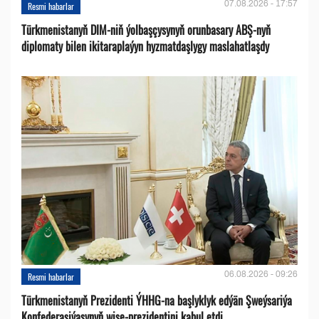
07.08.2026 - 17:57
Resmi habarlar
Türkmenistanyň DIM-niň ýolbaşçysynyň orunbasary ABŞ-nyň
diplomaty bilen ikitaraplaýyn hyzmatdaşlygy maslahatlaşdy
06.08.2026 - 09:26
Resmi habarlar
Türkmenistanyň Prezidenti ÝHHG-na başlyklyk edýän Şweýsariýa
Konfederasiýasynyň wise-prezidentini kabul etdi