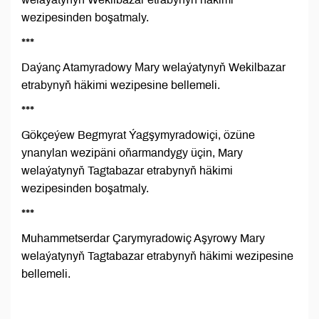
wezipesinden boşatmaly.
***
Daýanç Atamyradowy Маrу welaýatynyň Wekilbazar
etrabynyň häkimi wezipesine bellemeli.
***
Gökçeýew Begmyrat Ýagşymyradowiçi, özüne
ynanylan wezipäni oňarmandygy üçin, Mary
welaýatynyň Tagtabazar etrabynyň häkimi
wezipesinden boşatmaly.
***
Muhammetserdar Çarymyradowiç Aşyrowy Mary
welaýatynyň Tagtabazar etrabynyň häkimi wezipesine
bellemeli.