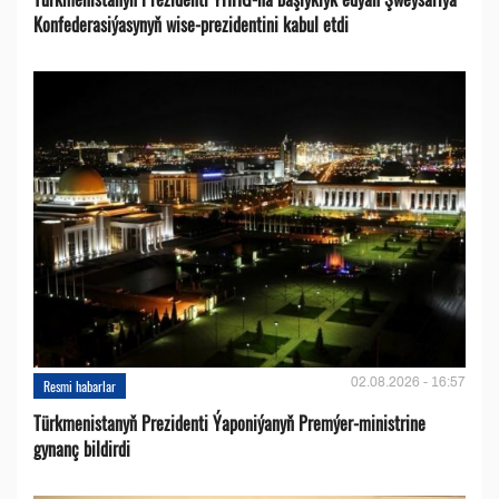
Konfederasiýasynyň wise-prezidentini kabul etdi
02.08.2026 - 16:57
Resmi habarlar
Türkmenistanyň Prezidenti Ýaponiýanyň Premýer-ministrine
gynanç bildirdi