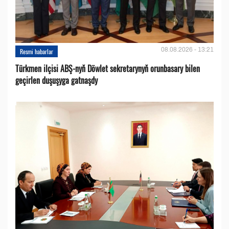
08.08.2026 - 13:21
Resmi habarlar
Türkmen ilçisi ABŞ-nyň Döwlet sekretarynyň orunbasary bilen
geçirlen duşuşyga gatnaşdy