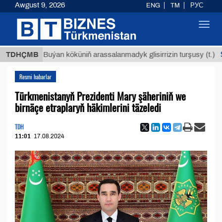
Awgust 9, 2026
ENG
TM
РУС
Toggl
navig
$12935,
TDHÇMB
Buýan köküniň arassalanmadyk glisirrizin turşusy (t.)
Resmi habarlar
Türkmenistanyň Prezidenti Mary şäheriniň we
birnäçe etraplaryň häkimlerini täzeledi
TDH
11:01
17.08.2024