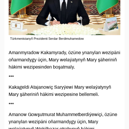
Türkmenistanyň Prezidenti Serdar Berdimuhamedow
Amanmyradow Kakamyrady, özüne ynanylan wezipäni
oňarmandygy üçin, Mary welaýatynyň Mary şäheriniň
häkimi wezipesinden boşatmaly.
***
Kakageldi Atajanowiç Saryýewi Mary welaýatynyň
Mary şäheriniň häkimi wezipesine bellemeli.
***
Amanow Gowşutmurat Muhammetberdiýewiçi, özüne
ynanylan wezipäni oňarmandygy üçin, Mary
welaýatynyň Wekilbazar etrabynyň häkimi