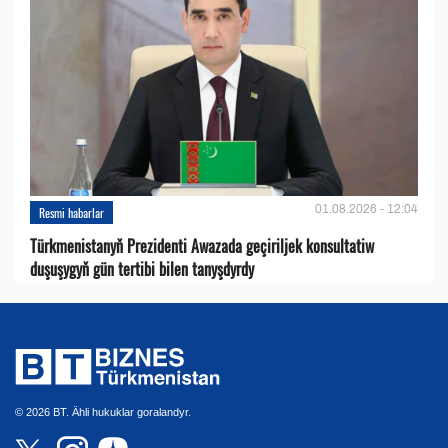
01.08.2026 - 12:04
Resmi habarlar
Türkmenistanyň Prezidenti Awazada geçiriljek konsultatiw
duşuşygyň gün tertibi bilen tanyşdyrdy
© 2026 BT. Ähli hukuklar goralandyr.