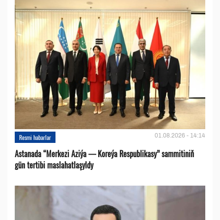
01.08.2026 - 14:14
Resmi habarlar
Astanada “Merkezi Aziýa — Koreýa Respublikasy” sammitiniň
gün tertibi maslahatlaşyldy