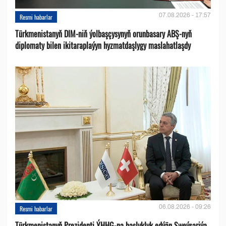
07.08.2026 - 17:57
Resmi habarlar
Türkmenistanyň DIM-niň ýolbaşçysynyň orunbasary ABŞ-nyň
diplomaty bilen ikitaraplaýyn hyzmatdaşlygy maslahatlaşdy
06.08.2026 - 09:26
Resmi habarlar
Türkmenistanyň Prezidenti ÝHHG-na başlyklyk edýän Şweýsariýa